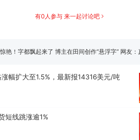
参考消息）
有0人参与 来一起讨论吧
笔试第一被第二名传话劝弃考 官方通报
惊艳！字都飘起来了 博主在田间创作“悬浮字” 网友：
制裁瓜子饺子，美国怕什么？
热
涨幅扩大至1.5%，最新报14316美元/吨
期货短线跳涨逾1%