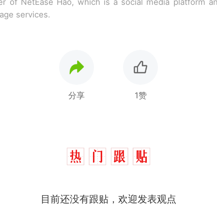
r of NetEase Hao, which is a social media platform a
rage services.
分享
1赞
制裁瓜子饺子，美国怕什么？
热
费大厨“全国小炒肉大王”称号，仅凭视频评出？中
新
应
男子上山采菌偶然发现鸡枞菌窝，原地守1天等它长大：
目前还没有跟贴，欢迎发表观点
朵
美国渔民钓获鲨鱼徒手将其拽回大海 目击者直呼震惊