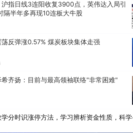
沪指日线3连阳收复3900点，英伟达入局引
时隔半年多再现10连板大牛股
荡反弹涨0.57% 煤炭板块集体走强
贴
希齐扬：目前与最高领袖联络"非常困难"
教学分时识涨停方法，学习辨析资金性质，科学