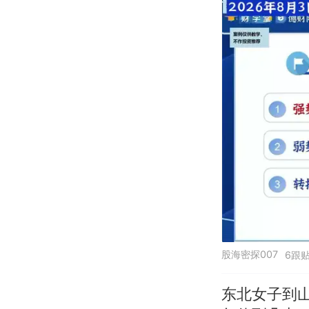
股海密探007
6跟
东北女子到