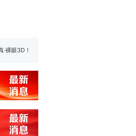
真·裸眼3D！