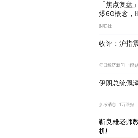
「焦点复盘」
爆6G概念，
财联社
收评：沪指震
每日经济新闻
1跟
伊朗总统佩泽
参考消息
1万跟贴
靳良雄老师
机!