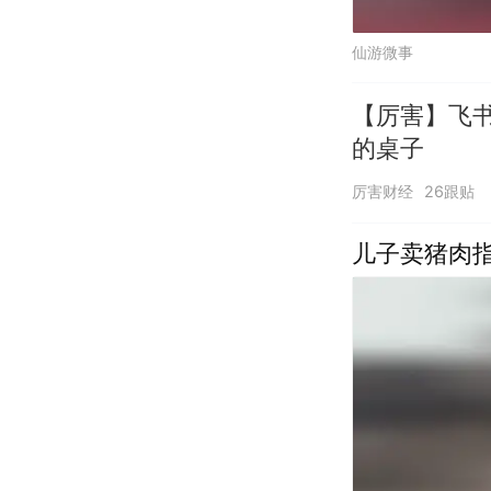
仙游微事
【厉害】飞书
的桌子
厉害财经
26跟贴
儿子卖猪肉