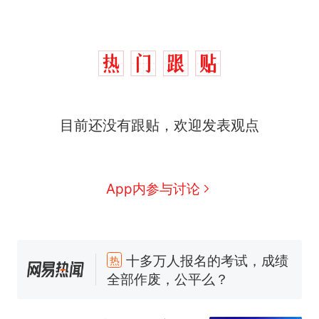
目前还没有跟贴，欢迎发表观点
App内参与讨论
十多万人报名的考试，成绩
热
全部作废，公平么？
全球唯一没有法定首都的国
新
家，刚改国名，总统就邀请中
国大使骑行绕了几乎整个国境
视频丨只要一枚命中就能让航