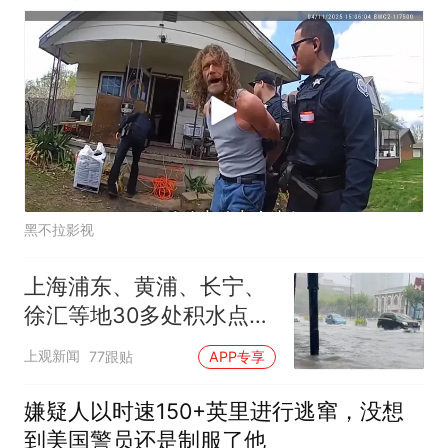
黑不拉影视
上海浦东、黄浦、长宁、
徐汇等地30多处积水点正
在抢排
上观新闻
77跟贴
APP专享
嫌疑人以时速150+英里进行逃窜，没想
到美国警员还是制服了他