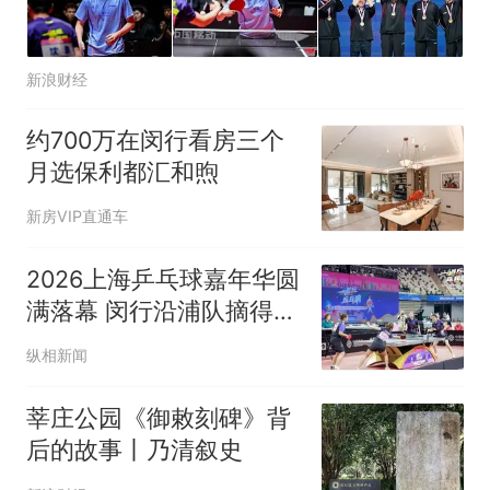
新浪财经
约700万在闵行看房三个
月选保利都汇和煦
新房VIP直通车
2026上海乒乓球嘉年华圆
满落幕 闵行沿浦队摘得
“玉兰星辉”奖杯
纵相新闻
莘庄公园《御敕刻碑》背
后的故事丨乃清叙史