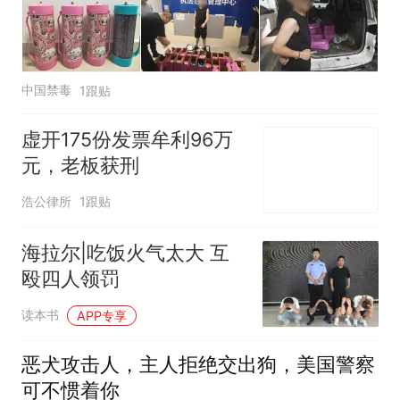
中国禁毒
1跟贴
虚开175份发票牟利96万
元，老板获刑
浩公律所
1跟贴
海拉尔|吃饭火气太大 互
殴四人领罚
读本书
APP专享
恶犬攻击人，主人拒绝交出狗，美国警察
可不惯着你