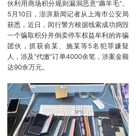
伙利用商场积分规则漏洞恶意“薅羊毛”。
5月10日，澎湃新闻记者从上海市公安局
获悉，近日，闵行警方根据线索成功捣毁
一个骗取积分并倒卖停车权益牟利的诈骗
团伙，抓获俞某、施某等5名犯罪嫌疑
人，涉及“代缴”订单4000余笔，涉案金额
达90余万元。