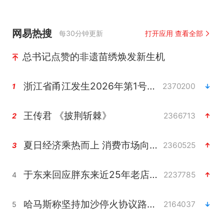
网易热搜
每30分钟更新
打开应用 查看全部
总书记点赞的非遗苗绣焕发新生机
浙江省甬江发生2026年第1号洪水
2370200
1
王传君 《披荆斩棘》
2366713
2
夏日经济乘热而上 消费市场向新而行
2360525
3
于东来回应胖东来近25年老店年底关闭
2237785
4
哈马斯称坚持加沙停火协议路线图
2164037
5