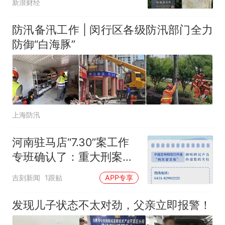
新浪财经
防汛备汛工作 | 闵行区各级防汛部门全力
防御“白海豚”
上海防汛
河南驻马店“7.30”案工作
专班确认了：重大刑案嫌
疑人夏某钢已落网，其逃
吉刻新闻
1跟贴
APP专享
窜躲藏过程中，伤害多名
无辜群众
发现儿子状态不太对劲，父亲立即报警！