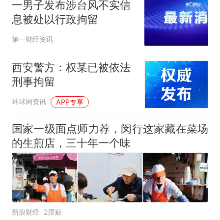
线一圈，还曾两次到中国寻根
母瘫痪 轰-6J实力有多强？
一男子发布涉台风不实信
5万的小车卖不动，40万以上
息被处以行政拘留
的抢着买
第一财经资讯
空调24小时开着反而更省电？
电力部门回应
西安警方：权某已被依法
大雨将至一家老小6分钟抢收完
1千斤稻谷
刑事拘留
十多万人报名的考试，成绩
热
环球网资讯
APP专享
全部作废，公平么？
国家一级面点师力荐，闵行这家藏在菜场
的生煎店，三十年一个味
新浪财经
2跟贴