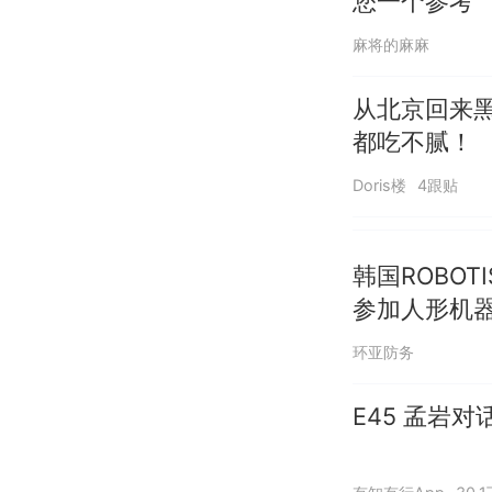
您一个参考
麻将的麻麻
从北京回来
都吃不腻！
Doris楼
4跟贴
韩国ROBO
参加人形机
环亚防务
E45 孟岩