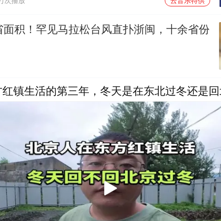
1万次播放
云音乐特供
江省面积！罕见马拉松台风直扑浙闽，十余省份
！
方红镇生活的第三年，冬天是在东北过冬还是回