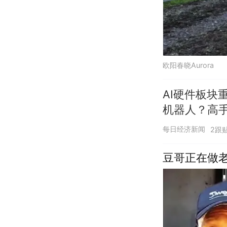
欧阳春晓Aurora
AI硬件板块
机器人？高
每日经济新闻
2跟
豆哥正在做