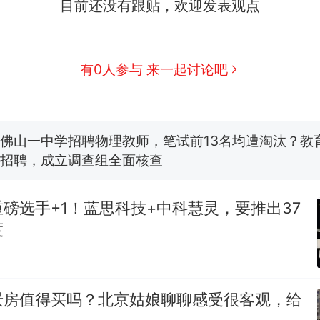
目前还没有跟贴，欢迎发表观点
视频丨只要一枚命中就能让航母瘫痪 轰-6J实力有多
有0人参与 来一起讨论吧
空调24小时开着反而更省电？电力部门回应
佛山一中学招聘物理教师，笔试前13名均遭淘汰？教
招聘，成立调查组全面核查
十多万人报名的考试，成绩全部作废，公平么？
热
磅选手+1！蓝思科技+中科慧灵，要推出37
度
景房值得买吗？北京姑娘聊聊感受很客观，给