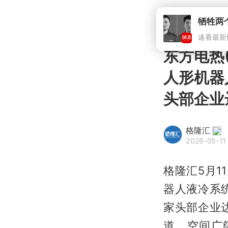
东方电热(
人形机器
头部企业
格隆汇
2026-05-11 
格隆汇5月1
器人液冷系
家头部企业
道，空间广