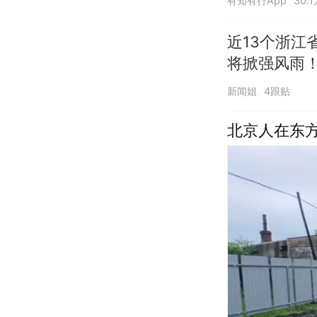
有知有行App
30.
近13个浙
将掀强风雨
新闻姐
4跟贴
北京人在东