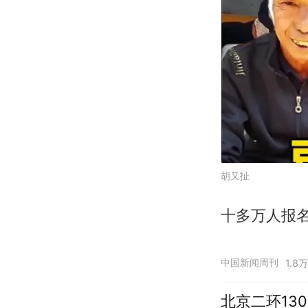
胡又扯
十多万人报
中国新闻周刊
1.8
北京二环13