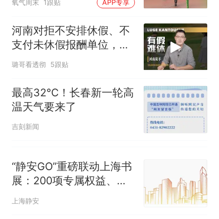
那个在床头放菜刀的女孩，
热
氧气周末
1跟贴
APP专享
机，没带一点美颜
因老师一句“跟我回家”改写了
人生
河南对拒不安排休假、不
支付未休假报酬单位，快
速立案、限期整改
璐哥看透彻
5跟贴
最高32℃！长春新一轮高
温天气要来了
吉刻新闻
“静安GO”重磅联动上海书
展：200项专属权益、票
票联动玩法，开启书香“逛
上海静安
吃”深度游