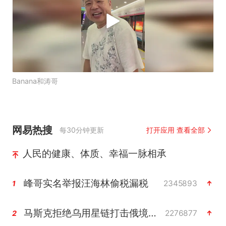
Banana和涛哥
网易热搜
每30分钟更新
打开应用 查看全部
人民的健康、体质、幸福一脉相承
峰哥实名举报汪海林偷税漏税
2345893
1
马斯克拒绝乌用星链打击俄境内目标
2276877
2