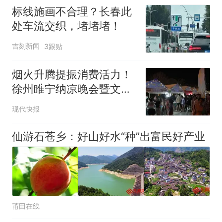
标线施画不合理？长春此
处车流交织，堵堵堵！
吉刻新闻
3跟贴
烟火升腾提振消费活力！
徐州睢宁纳凉晚会暨文旅
促消费市集火热开启
现代快报
仙游石苍乡：好山好水“种”出富民好产业
莆田在线