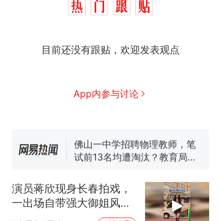
目前还没有跟贴，欢迎发表观点
那个在床头放菜刀的女孩，
热
因老师一句“跟我回家”改写了
人生
搬家报价570元，搬到楼下
新
App内参与讨论
交5060元才肯搬上楼！女子傻
眼了……
费大厨“全国小炒肉大王”称
号，仅凭视频评出？中国烹饪
协会回应
佛山一中学招聘物理教师，笔
试前13名均遭淘汰？教育局：
已叫停招聘，成立调查组全面
笔试第一被第二名传话劝弃考
核查
官方通报
演员蒋欣现身长春拍戏，
空调24小时开着反而更省电？
一出场自带强大御姐风
电力部门回应
范，拍摄者：这是原相