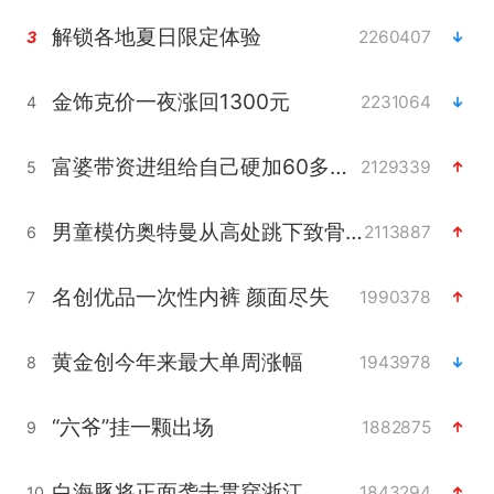
解锁各地夏日限定体验
2260407
3
金饰克价一夜涨回1300元
2231064
4
富婆带资进组给自己硬加60多场吻戏
2129339
5
男童模仿奥特曼从高处跳下致骨折
2113887
6
名创优品一次性内裤 颜面尽失
1990378
7
黄金创今年来最大单周涨幅
1943978
8
“六爷”挂一颗出场
1882875
9
白海豚将正面袭击贯穿浙江
1843294
10