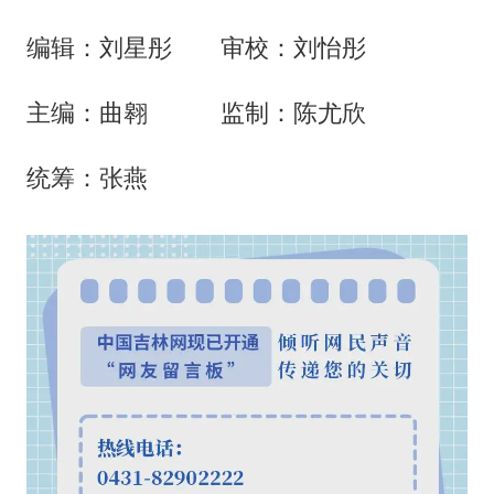
编辑：刘星彤 审校：刘怡彤
主编：曲翱 监制：陈尤欣
统筹：张燕