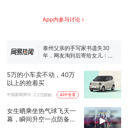
国大使骑行绕了几乎整个国境
5万的小车卖不动，40万以上
线一圈，还曾两次到中国寻根
的抢着买
浙江人戒备 "白海豚"已创我国
App内参与讨论
纪录 带来严重影响
视频丨只要一枚命中就能让航
母瘫痪 轰-6J实力有多强？
泰州父亲的手写家书遗失30
年，网友淘到后寄给女儿：花
鸟市场搬了，但爱还在
十多万人报名的考试，成绩
热
全部作废，公平么？
5万的小车卖不动，40万
以上的抢着买
中国新闻周刊
2.2万跟贴
APP专享
女生晒乘坐热气球飞天一
幕，瞬间升空一点防备都
没有