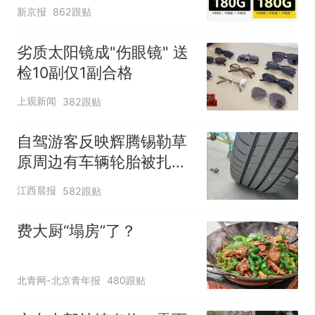
新京报
862跟贴
劣质太阳镜成"伤眼镜" 送
检10副仅1副合格
上观新闻
382跟贴
自驾游客反映辉腾锡勒草
原周边有车辆轮胎被扎，
修理店铺换胎价格高达千
江西晨报
582跟贴
元，官方发布情况通报
费大厨“塌房”了？
北青网-北京青年报
480跟贴