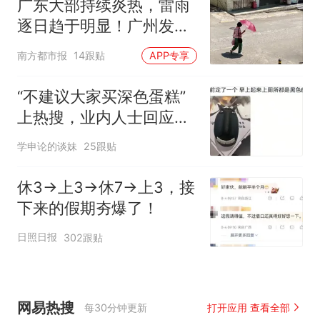
广东大部持续炎热，雷雨
逐日趋于明显！广州发布
高温橙色预警
南方都市报
14跟贴
APP专享
“不建议大家买深色蛋糕”
上热搜，业内人士回应了
→
学申论的谈妹
25跟贴
休3→上3→休7→上3，接
下来的假期夯爆了！
日照日报
302跟贴
网易热搜
每30分钟更新
打开应用 查看全部