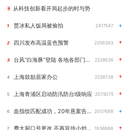
从科技创新看开局起步的时与势
贾冰私人饭局被偷拍
2417547
1
四川发布高温蓝色预警
2256393
2
台风“白海豚”登陆 各地各部门全力应对
2228626
3
上海鼓励居家办公
2226738
4
上海青浦区启动防汛防台Ⅰ级响应
2075075
5
血指纹匹配成功，20年悬案告破！凶手被执行死刑
2057688
6
费大厨口号更改 不再宣传小炒肉大王
1936886
7