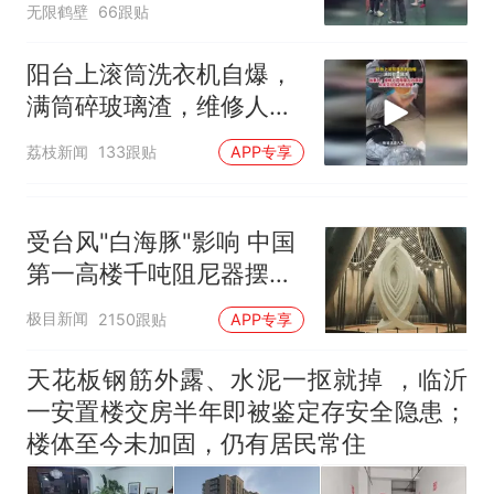
无限鹤壁
66跟贴
阳台上滚筒洗衣机自爆，
满筒碎玻璃渣，维修人员
称是人为原因，从未见过
荔枝新闻
133跟贴
APP专享
洗衣机自爆
受台风"白海豚"影响 中国
第一高楼千吨阻尼器摆动
明显
极目新闻
2150跟贴
APP专享
天花板钢筋外露、水泥一抠就掉 ，临沂
一安置楼交房半年即被鉴定存安全隐患；
楼体至今未加固，仍有居民常住