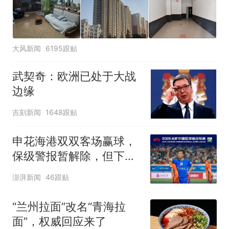
大风新闻
6195跟贴
武契奇：欧洲已处于大战
边缘
吉刻新闻
1648跟贴
申花海港双双客场赢球，
保级警报暂解除，但下一
轮才是生死战
澎湃新闻
46跟贴
“兰州拉面”改名“青海拉
面”，权威回应来了