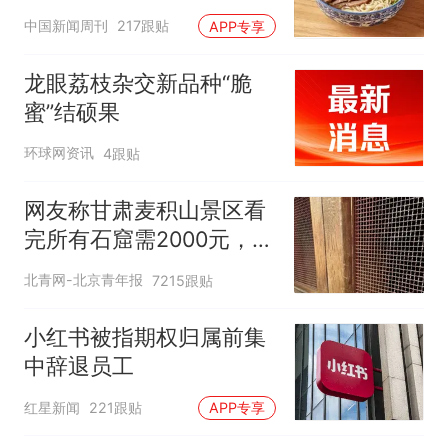
中国新闻周刊
217跟贴
APP专享
龙眼荔枝杂交新品种“脆
蜜”结硕果
环球网资讯
4跟贴
网友称甘肃麦积山景区看
完所有石窟需2000元，景
区：部分石窟受特别保
北青网-北京青年报
7215跟贴
护，游客可按需买
小红书被指期权归属前集
中辞退员工
红星新闻
221跟贴
APP专享