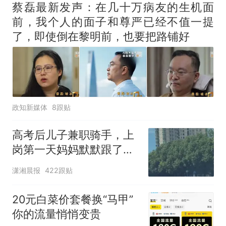
蔡磊最新发声：在几十万病友的生机面
前，我个人的面子和尊严已经不值一提
了，即使倒在黎明前，也要把路铺好
政知新媒体
8跟贴
高考后儿子兼职骑手，上
岗第一天妈妈默默跟了三
公里，感慨孩子真的长大
潇湘晨报
422跟贴
了
20元白菜价套餐换“马甲”
你的流量悄悄变贵