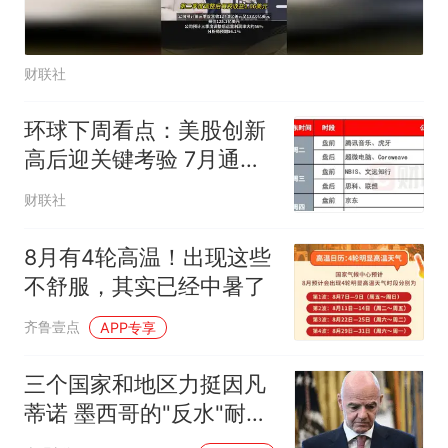
财联社
环球下周看点：美股创新
高后迎关键考验 7月通胀
数据或决定美联储9月政
财联社
策走向
8月有4轮高温！出现这些
不舒服，其实已经中暑了
齐鲁壹点
APP专享
三个国家和地区力挺因凡
蒂诺 墨西哥的"反水"耐人
寻味