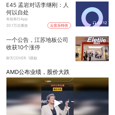
E45 孟岩对话李继刚：人
何以自处
有知有行App
00:12
30.1万次播放
云音乐特供
一个公告，江苏地板公司
收获10个涨停
财天COVER
1跟贴
AMD公布业绩，股价大跌