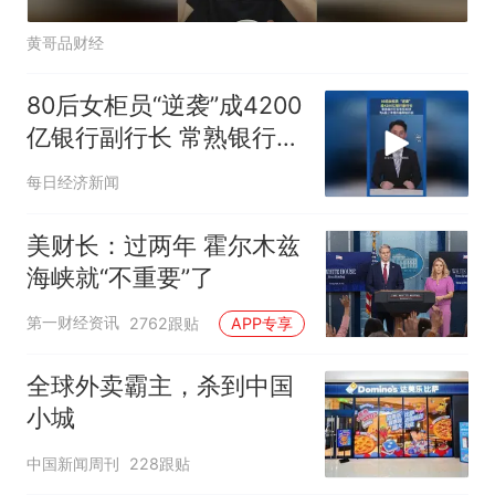
黄哥品财经
80后女柜员“逆袭”成4200
亿银行副行长 常熟银行行
长年仅40岁 为A股上市银
每日经济新闻
行最年轻行长
美财长：过两年 霍尔木兹
海峡就“不重要”了
第一财经资讯
2762跟贴
APP专享
全球外卖霸主，杀到中国
小城
中国新闻周刊
228跟贴