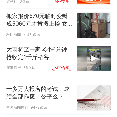
已叫停招聘，成立调查组全面
“不建议大家买深色蛋糕”上热
财联社
6跟贴
APP专享
算力、CPO等行业
核查
搜，网友：天塌了！
那个在床头放菜刀的女孩，
热
搬家报价570元临时变卦
因老师一句“跟我回家”改写了
成5060元才肯搬上楼 女
人生
子傻眼
极目新闻
2.3万跟贴
大雨将至一家老小6分钟
抢收完1千斤稻谷
潇湘晨报
86跟贴
APP专享
十多万人报名的考试，成
绩全部作废，公平么？
中国新闻周刊
9472跟贴