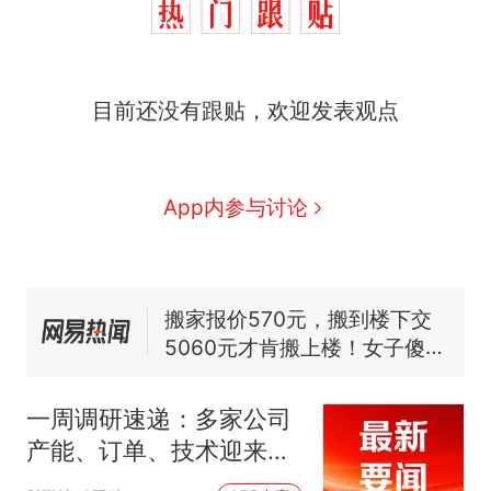
目前还没有跟贴，欢迎发表观点
那个在床头放菜刀的女孩，
热
App内参与讨论
因老师一句“跟我回家”改写了
人生
十多万人报名的考试，成绩
新
全部作废，公平么？
搬家报价570元，搬到楼下交
5060元才肯搬上楼！女子傻眼
了……
空调24小时开着反而更省电？
电力部门回应
一周调研速递：多家公司
佛山一中学招聘物理教师，笔
产能、订单、技术迎来突
试前13名均遭淘汰？教育局：
破，涉及PCB、MLCC、