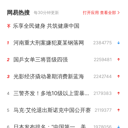
网易热搜
每30分钟更新
打开应用 查看全部
乐享全民健身 共筑健康中国
河南重大刑案嫌犯夏某钢落网
2384775
1
国乒女单三将晋级四强
2259481
2
光影经济撬动暑期消费新蓝海
2242744
3
三警齐发！多地10级以上雷暴大风
2179383
4
马克·艾伦退出斯诺克中国公开赛
2119377
5
日本发布排名：“中国第一，美日德韩英法居后”
1978056
6