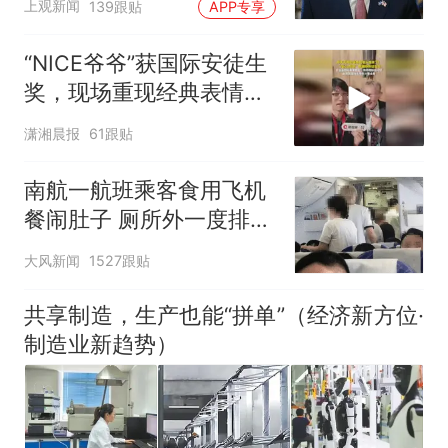
上观新闻
139跟贴
APP专享
“NICE爷爷”获国际安徒生
奖，现场重现经典表情
包，向中国粉丝问好
潇湘晨报
61跟贴
南航一航班乘客食用飞机
餐闹肚子 厕所外一度排长
队
大风新闻
1527跟贴
共享制造，生产也能“拼单”（经济新方位·
制造业新趋势）