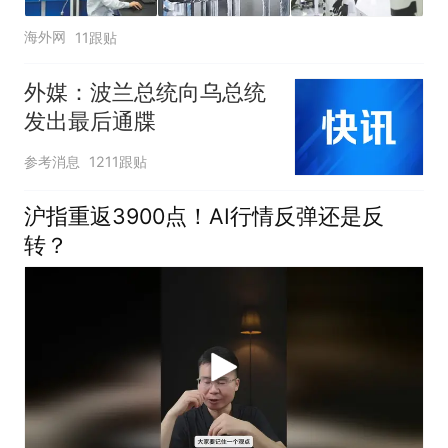
海外网
11跟贴
外媒：波兰总统向乌总统
发出最后通牒
参考消息
1211跟贴
沪指重返3900点！AI行情反弹还是反
转？