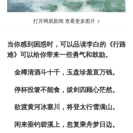
打开网易新闻 查看更多图片
当你感到困惑时，可以品读李白的《行路
难》可以给你带来一些勇气和鼓励。
金樽清酒斗十千，玉盘珍羞直万钱。
停杯投箸不能食，拔剑四顾心茫然。
欲渡黄河冰塞川，将登太行雪满山。
闲来垂钓碧溪上，忽复乘舟梦日边。