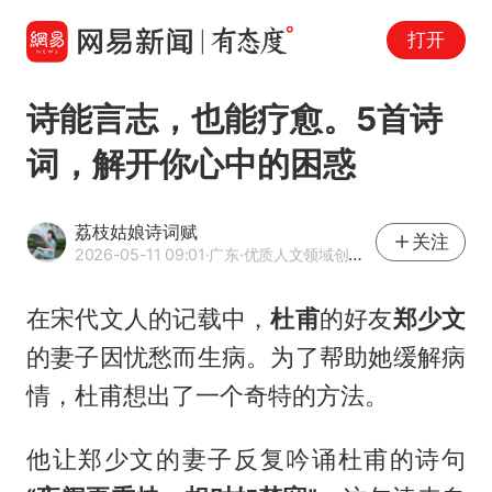
打开
诗能言志，也能疗愈。5首诗
词，解开你心中的困惑
荔枝姑娘诗词赋
关注
2026-05-11 09:01
·广东
·优质人文领域创作者
在宋代文人的记载中，
杜甫
的好友
郑少文
的妻子因忧愁而生病。为了帮助她缓解病
情，杜甫想出了一个奇特的方法。
他让郑少文的妻子反复吟诵杜甫的诗句