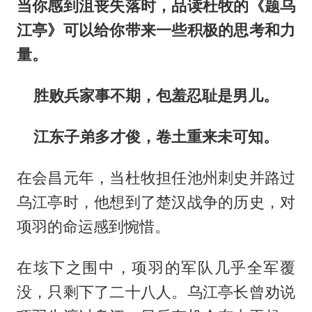
当你感到沮丧失落时，品读杜牧的《题乌
江亭》可以给你带来一些积极的思考和力
量。
胜败兵家事不期，包羞忍耻是男儿。
江东子弟多才俊，卷土重来未可知。
在会昌元年，当杜牧担任池州刺史并路过
乌江亭时，他想到了楚汉战争的历史，对
项羽的命运感到惋惜。
在垓下之围中，项羽的军队几乎全军覆
没，只剩下了二十八人。乌江亭长曾劝说