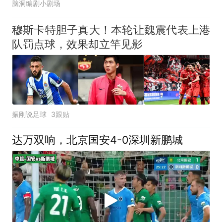
脑洞编剧小剧场
穆斯卡特胆子真大！本轮让魏震代表上港
队罚点球，效果却立竿见影
振刚说足球
3跟贴
达万双响，北京国安4-0深圳新鹏城