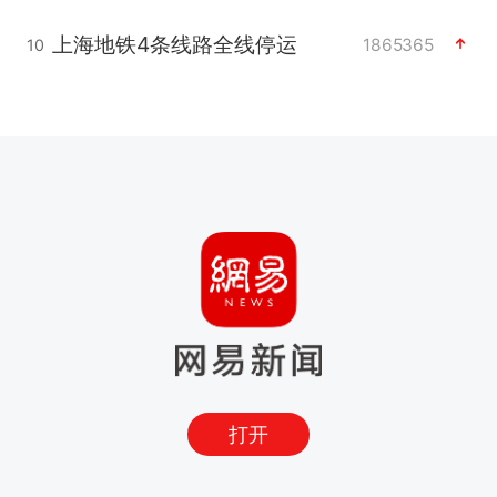
上海地铁4条线路全线停运
1865365
10
打开