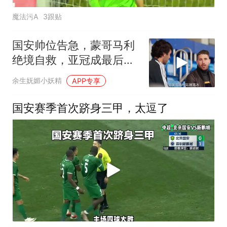
魔法污A
3跟贴
国安帅位告急，蒙哥马利
绝境自救，亚冠成最后底
牌
余生妩媚小妖精
APP专享
国安赛季首次跻身三甲，太逗了