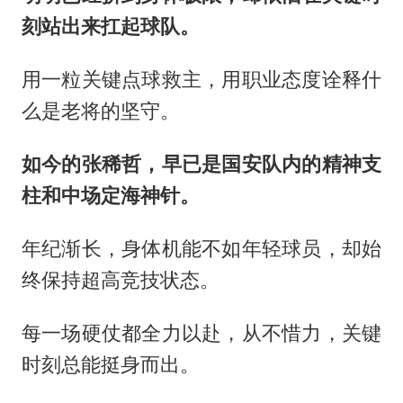
刻站出来扛起球队。
用一粒关键点球救主，用职业态度诠释什
么是老将的坚守。
如今的张稀哲，早已是国安队内的精神支
柱和中场定海神针。
年纪渐长，身体机能不如年轻球员，却始
终保持超高竞技状态。
每一场硬仗都全力以赴，从不惜力，关键
时刻总能挺身而出。