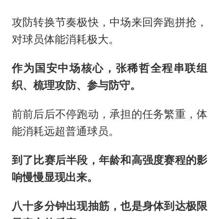
攻防转换节奏极快，中场来回奔跑拼抢，
对球员体能消耗极大。
作为国安中场核心，张稀哲全程串联组
织、梳理攻防、参与防守。
前前后后不停跑动，承担的任务繁重，体
能消耗远超普通球员。
到了比赛后半段，年龄和高强度赛程的影
响慢慢显现出来。
八十多分钟出现抽筋，也是身体到达极限