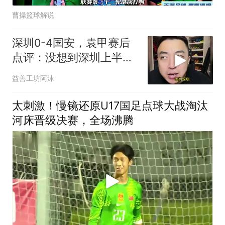
曹操篮球解说
深圳0-4国安，袁甲赛后
点评：没想到深圳上半场
就踢得这么脱节，周定洋
益善工坊阿沐
下降太多
太刺激！慢镜还原U17国足点球大战淘汰
河床晋级决赛，全场沸腾