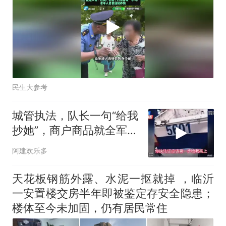
民生大参考
城管执法，队长一句“给我
抄她”，商户商品就全军覆
没了
阿建欢乐多
天花板钢筋外露、水泥一抠就掉 ，临沂
一安置楼交房半年即被鉴定存安全隐患；
楼体至今未加固，仍有居民常住