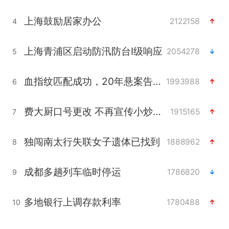
上海鼓励居家办公
2122158
4
上海青浦区启动防汛防台Ⅰ级响应
2054278
5
血指纹匹配成功，20年悬案告破！凶手被执行死刑
1993988
6
费大厨口号更改 不再宣传小炒肉大王
1915165
7
独闯南太行失联女子遗体已找到
1888962
8
成都多趟列车临时停运
1786820
9
多地银行上调存款利率
1780488
10