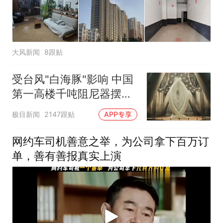
大风新闻
8跟贴
受台风"白海豚"影响 中国
第一高楼千吨阻尼器摆动
明显
极目新闻
2147跟贴
APP专享
网约车司机善意之举，为公司拿下百万订
单，善有善报真实上演