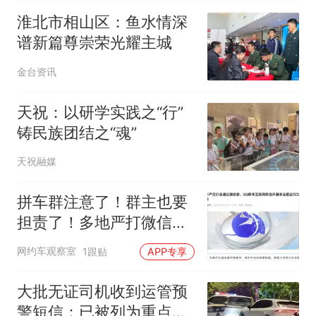
淮北市相山区：鱼水情深
谱新篇尊崇荣光耀主城
金台资讯
天祝：以研学实践之“行”
铸民族团结之“魂”
天祝融媒
拼车群注意了！群主也要
担责了！多地严打微信
群、QQ群非法营运
网约车观察室
1跟贴
APP专享
大批无证司机收到运管预
警短信：已被列为重点查