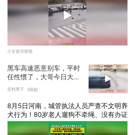
小女孩没烦恼
黑车高速恶意别车，平时
任性惯了，大哥今日大开
眼界！
笑料匣子
3跟贴
8月5日河南，城管执法人员严查不文明养
犬行为！80岁老人遛狗不牵绳、没有办证