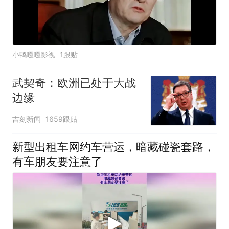
小鸭嘎嘎影视
1跟贴
武契奇：欧洲已处于大战
边缘
吉刻新闻
1659跟贴
新型出租车网约车营运，暗藏碰瓷套路，
有车朋友要注意了