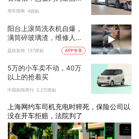
处对象，立即停止接单、
用车指南
4跟贴
注销账号
阳台上滚筒洗衣机自爆，
满筒碎玻璃渣，维修人员
称是人为原因，从未见过
荔枝新闻
137跟贴
APP专享
洗衣机自爆
5万的小车卖不动，40万
以上的抢着买
中国新闻周刊
2.2万跟贴
上海网约车司机充电时猝死，保险公司以
没在开车拒赔，法院判了