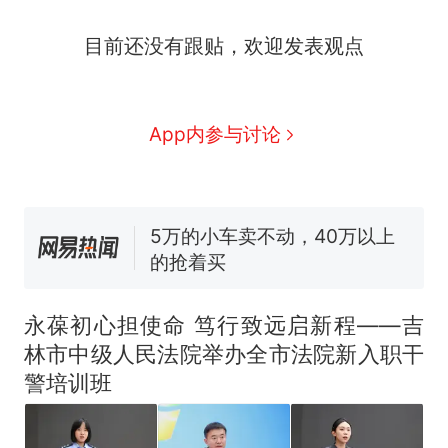
目前还没有跟贴，欢迎发表观点
十多万人报名的考试，成绩
热
App内参与讨论
全部作废，公平么？
全球唯一没有法定首都的国
新
家，刚改国名，总统就邀请中
国大使骑行绕了几乎整个国境
5万的小车卖不动，40万以上
线一圈，还曾两次到中国寻根
的抢着买
浙江人戒备 "白海豚"已创我国
纪录 带来严重影响
永葆初心担使命 笃行致远启新程——吉
视频丨只要一枚命中就能让航
林市中级人民法院举办全市法院新入职干
母瘫痪 轰-6J实力有多强？
警培训班
泰州父亲的手写家书遗失30
年，网友淘到后寄给女儿：花