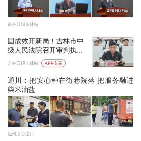
鸟市场搬了，但爱还在
十多万人报名的考试，成绩
热
全部作废，公平么？
吉林日报吉林站
固成效开新局！吉林市中
级人民法院召开审判执行
半年工作推进会
吉林日报吉林站
APP专享
通川：把安心种在街巷院落 把服务融进
柴米油盐
达州之心通川