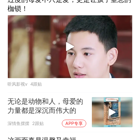
枷锁！
听风影视v
4跟贴
无论是动物和人，母爱的
力量都是深沉而伟大的
深情鱼摆摆
2跟贴
APP专享