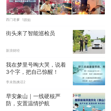
西门老爹
1跟贴
街头来了智能巡检员
新浪财经
我在梦里号啕大哭，说着
3个字，把自己惊醒！
李未熟擒话2
早安象山｜一线硬核严
防，安置温情护航