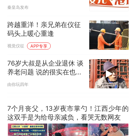
了……
空调24小时开着反而更省电？
秦皇岛发布
电力部门回应
佛山一中学招聘物理教师，笔
跨越重洋！亲兄弟在仪征
试前13名均遭淘汰？教育局：
码头上暖心重逢
已叫停招聘，成立调查组全面
“不建议大家买深色蛋糕”上热
视觉仪征
核查
APP专享
搜，网友：天塌了！
那个在床头放菜刀的女孩，
热
76岁大叔是从企业退休 谈
因老师一句“跟我回家”改写了
养老问题 说的很实在也很
人生
心酸
由你玩四年
7个月丧父，13岁夜市掌勺！江西少年的
这双手是为给母亲减负，看哭无数网友