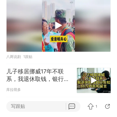
八两说剧
1跟贴
儿子移居挪威17年不联
系，我退休取钱，银行告
知有笔88万转账和留
库拉萌多
黑海港口停摆令大乌经济失血，日均损失
写跟贴
1
达七千万元