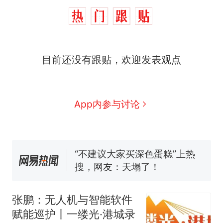
目前还没有跟贴，欢迎发表观点
App内参与讨论
那个在床头放菜刀的女孩，
热
因老师一句“跟我回家”改写了
人生
十多万人报名的考试，成绩
新
全部作废，公平么？
张鹏：无人机与智能软件
搬家报价570元，搬到楼下交
赋能巡护丨一缕光·港城录
5060元才肯搬上楼！女子傻眼