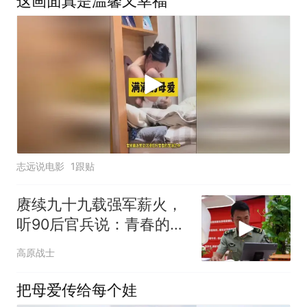
这画面真是温馨又幸福
志远说电影
1跟贴
赓续九十九载强军薪火，
听90后官兵说：青春的底
色是奋斗，军人的使命是
高原战士
打赢
把母爱传给每个娃