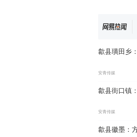
歙县璜田乡
安青传媒
歙县街口镇：
安青传媒
歙县徽墨：