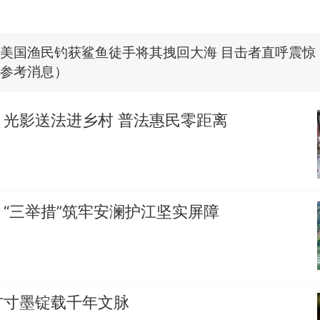
美国渔民钓获鲨鱼徒手将其拽回大海 目击者直呼震惊
参考消息）
笔试第一被第二名传话劝弃考 官方通报
制裁瓜子饺子，美国怕什么？
热
：光影送法进乡村 普法惠民零距离
“三举措”筑牢安澜护江坚实屏障
方寸墨锭载千年文脉