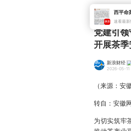
西平命
速看最新
党建引领
开展茶季
新浪财经
2026-05-11
（来源：安
转自：安徽
为切实筑牢