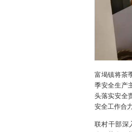
富堨镇将茶
季安全生产
头落实安全
安全工作合
联村干部深