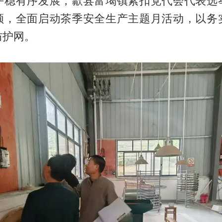
平稳有序发展，歙县富堨镇紧扣党代会代表选
领，全面启动茶季安全生产主题月活动，以务
防护网。