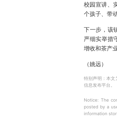
校园宣讲、
个孩子、带
下一步，该
严细实举措
增收和茶产
（姚远）
特别声明：本文
信息发布平台。
Notice: The con
posted by a use
information sto