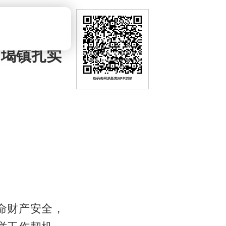
富堨镇扎实
扫码去网易新闻APP浏览
命财产安全，