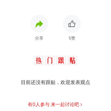
分享
5赞
制裁瓜子饺子，美国怕什么？
热
那个在床头放菜刀的女孩，因老师一句“跟我回家”
新
目前还没有跟贴，欢迎发表观点
费大厨“全国小炒肉大王”称号，仅凭视频评出？中国
男子上山采菌偶然发现鸡枞菌窝，原地守1天等它长大：
有0人参与 来一起讨论吧
朵