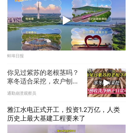
蚌埠日报
你见过紫苏的老根茎吗？
寒冬适合采挖，农户刨收
洗净晒干日常可用
通勤崩溃观察员
雅江水电正式开工，投资1.2万亿，人类
历史上最大基建工程要来了