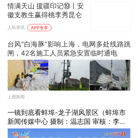
情满天山 援疆印记⑲丨安
徽支教生赢得桃李秀昆仑
人民资讯
APP专享
台风“白海豚”影响上海，电网多处线路跳
闸，42名施工人员紧急安置临时通电
上观新闻
一镜到底看蚌埠-龙子湖风景区（蚌埠市
新闻传媒中心 摄制：温志国 审核：李
博）