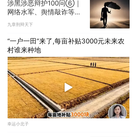
涉黑涉恶辩护100问⑥｜
网络水军、舆情敲诈等，
能否认定恶势力
九章刑辩天下
“一户一田”来了,每亩补贴3000元未来农
村谁来种地
幸运小北子