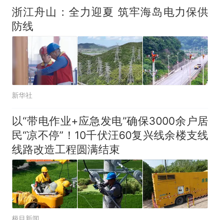
电力部门回应
浙江舟山：全力迎夏 筑牢海岛电力保供
佛山一中学招聘物理教师，笔
防线
试前13名均遭淘汰？教育局：
已叫停招聘，成立调查组全面
十多万人报名的考试，成绩
热
核查
全部作废，公平么？
新华社
以“带电作业+应急发电”确保3000余户居
民“凉不停”！10千伏汪60复兴线余楼支线
线路改造工程圆满结束
极目新闻