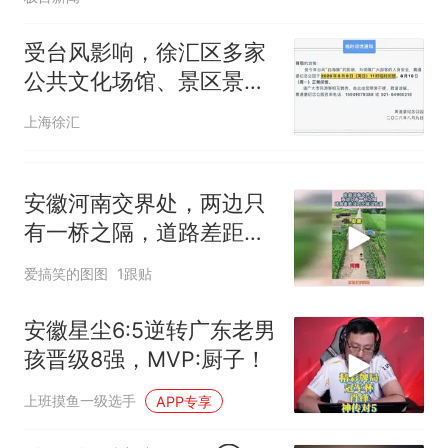
受台风影响，徐汇区多家
公共文化场馆、景区景
点、演出闭馆或时间调整
上海徐汇
安徽河南交界处，两边只
有一桥之隔，道路差距没
对比就没伤害！
爱搞笑的图图
1跟贴
安徽星尘6:5逆转广东老男
孩晋级8强，MVP:厨子！
上班摸鱼一级选手
APP专享