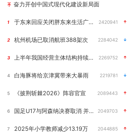
奋力开创中国式现代化建设新局面
于东来回应关闭胖东来生活广场店
2420941
1
杭州机场已取消航班388架次
2284042
2
上半年我国经营主体结构持续优化
2269752
3
白海豚将给京津冀带来大暴雨
2219781
4
《披荆斩棘2026》阵容官宣
2089443
5
国足U17与阿森纳决赛取消 并列冠军
2049703
6
2025年小学教师减少13.19万
2044885
7