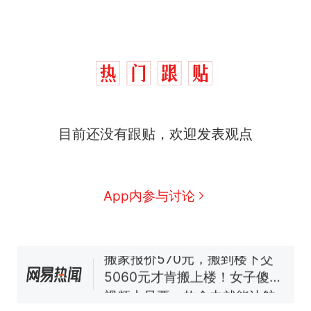
目前还没有跟贴，欢迎发表观点
十多万人报名的考试，成绩
热
全部作废，公平么？
全球唯一没有法定首都的国
新
App内参与讨论
家，刚改国名，总统就邀请中
国大使骑行绕了几乎整个国境
搬家报价570元，搬到楼下交
线一圈，还曾两次到中国寻根
5060元才肯搬上楼！女子傻眼
了……
视频丨只要一枚命中就能让航
母瘫痪 轰-6J实力有多强？
空调24小时开着反而更省电？