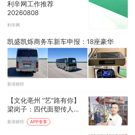
利辛网工作推荐
20260808
利辛网
凯盛凯烁商务车新车申报：18座豪华
新浪财经
【文化亳州 “艺”路有你】
梁岗子：四代面塑传人捏
活药都古今故事
新浪财经
APP专享