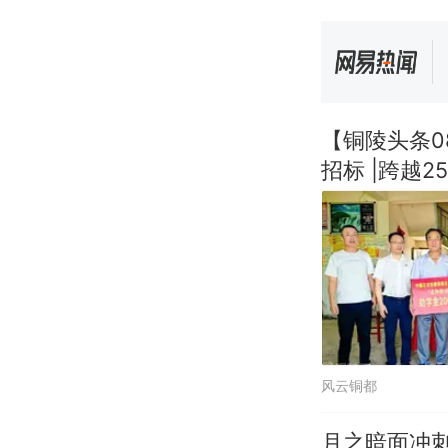
【铜陵头条0
招标 |跨越
风云铜都
月之暗面冲刺