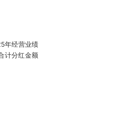
25年经营业绩
，合计分红金额
。