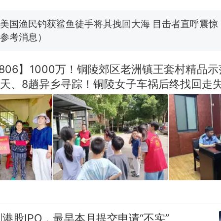
朵
美国渔民钓获鲨鱼徒手将其拽回大海 目击者直呼震惊
参考消息）
笔试第一被第二名传话劝弃考 官方通报
806】1000万！铜陵郊区老洲镇王套村精品
25天、8趟异乡寻踪！铜陵女子车祸后终找回走
惊艳！字都飘起来了 博主在田间创作“悬浮字” 网友：
费大厨“全国小炒肉大王”称号，仅凭视频评出？中
热
应
港股IPO，最早本月提交申请“不实”