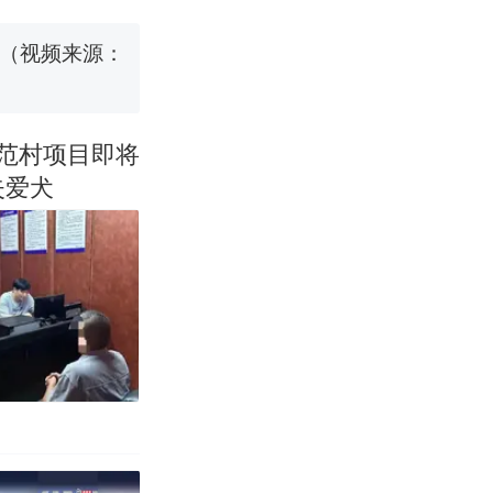
 （视频来源：
示范村项目即将
失爱犬
真·裸眼3D！
国烹饪协会回