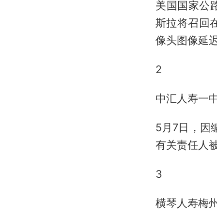
美国国家公
斯拉将召回在
像头图像延
2
中汇人寿一
5月7日，因
有关责任人
3
横琴人寿梅