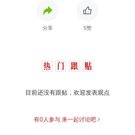
分享
5赞
目前还没有跟贴，欢迎发表观点
费大厨“全国小炒肉大王”称号，仅凭视频评出？中
热
应
有0人参与 来一起讨论吧
制裁瓜子饺子，美国怕什么？
新
男子上山采菌偶然发现鸡枞菌窝，原地守1天等它长大：