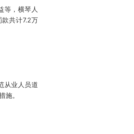
益等，横琴人
款共计7.2万
范从业人员道
措施。