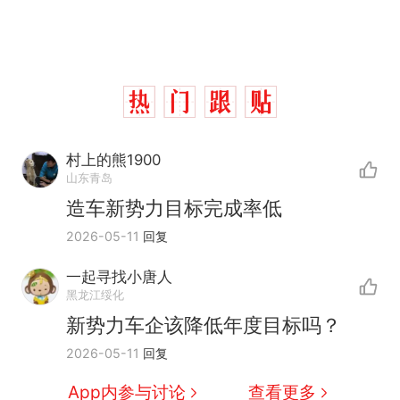
村上的熊1900
山东青岛
造车新势力目标完成率低
2026-05-11
回复
一起寻找小唐人
十多万人报名的考试，成绩
热
黑龙江绥化
全部作废，公平么？
新势力车企该降低年度目标吗？
全球唯一没有法定首都的国
新
2026-05-11
回复
家，刚改国名，总统就邀请中
国大使骑行绕了几乎整个国境
搬家报价570元，搬到楼下交
App内参与讨论
查看更多