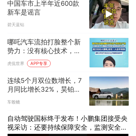
中国车市上半年近600款
新车是谣言
碧天蓝钻
哪吒汽车流拍打脸整个新
势力：没有核心技术，所
有繁华都是泡沫
虎侃世界
APP专享
连续5个月双位数增长，7
月同比增长32%，昊铂埃
安为何能逆势增长
车毂轆
自动驾驶国标终于发布！小鹏集团接受央
视采访：还要持续保障安全，监测安全数