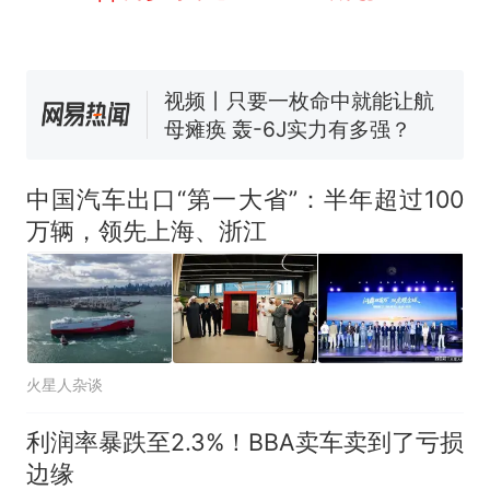
线一圈，还曾两次到中国寻根
5060元才肯搬上楼！女子傻眼
了……
视频丨只要一枚命中就能让航
母瘫痪 轰-6J实力有多强？
空调24小时开着反而更省电？
电力部门回应
佛山一中学招聘物理教师，笔
试前13名均遭淘汰？教育局：
中国汽车出口“第一大省”：半年超过100
已叫停招聘，成立调查组全面
十多万人报名的考试，成绩
热
万辆，领先上海、浙江
核查
全部作废，公平么？
火星人杂谈
利润率暴跌至2.3%！BBA卖车卖到了亏损
边缘