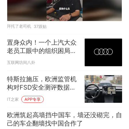
拜托了老司机
37跟贴
置身众内！一个上汽大众
老员工眼中的组织困局与
时代转折
互联网坊间八卦
特斯拉施压，欧洲监管机
构对FSD安全测评数据保
密
IT之家
APP专享
欧洲筑起高墙挡中国车，墙还没砌完，自
己的车企翻墙找中国合作了