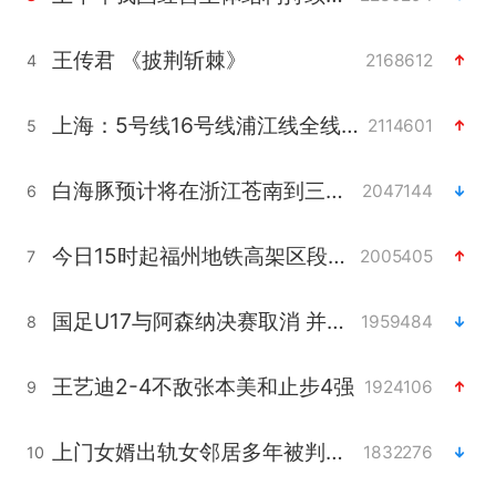
王传君 《披荆斩棘》
2168612
4
上海：5号线16号线浦江线全线停运
2114601
5
白海豚预计将在浙江苍南到三门一带登陆
2047144
6
今日15时起福州地铁高架区段停运
2005405
7
国足U17与阿森纳决赛取消 并列冠军
1959484
8
王艺迪2-4不敌张本美和止步4强
1924106
9
上门女婿出轨女邻居多年被判重婚罪
1832276
10