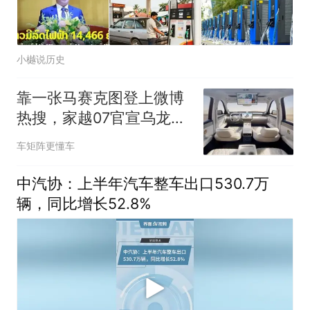
小樾说历史
靠一张马赛克图登上微博
热搜，家越07官宣乌龙全
网社死！
车矩阵更懂车
中汽协：上半年汽车整车出口530.7万
辆，同比增长52.8%