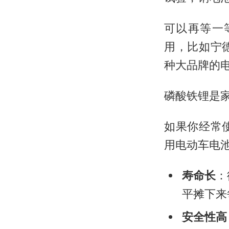
可以再等一
用，比如宁
种大品牌的
磷酸铁锂是
如果你经常
用电动车电
寿命长
：
平摊下来
安全性高