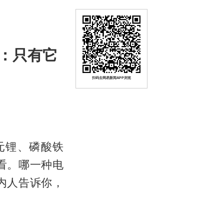
：只有它
扫码去网易新闻APP浏览
元锂、
磷酸铁
看。哪一种电
内人告诉你，