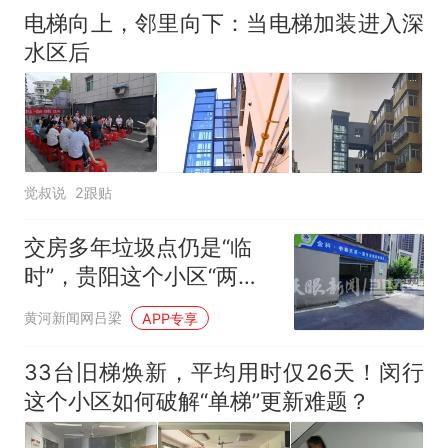
电梯向上，邻里向下：当电梯加装进入深
水区后
觉叔说
2跟贴
交房多年垃圾点仍是“临
时”，贵阳这个小区“两房”
为啥一直建不成？
黄河新闻网吕梁
APP专享
33台旧梯焕新，平均用时仅26天！闵行
这个小区如何破解“单梯”更新难题？