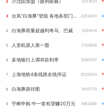
小沈阳加盟《披荆斩棘》
2317631
2
台风“白海豚”登陆 各地各部门全力应对
2282403
3
白海豚雨量超越利奇马、巴威
2201014
4
人形机器人第一股
2120929
5
多地银行上调存款利率
2085797
6
上海地铁4条线路全线停运
2025303
7
白海豚路径图
1905770
8
宇树申购 中一签有望赚20万元
1882486
9