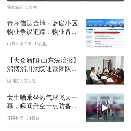
蓬勃新闻
5跟贴
青岛信达金地・蓝庭小区
物业争议追踪：物业备案
存瑕疵、业主大会投票引
山东经济广播
13跟贴
质疑，西海岸新区首创业
委会履职指引落地遇堵点
【大众新闻·山东法治报】
淄博淄川法院速裁团队凝
聚联动合力，高效化解一
淄川区人民法院
起多年物业服务合同纠纷
女生晒乘坐热气球飞天一
幕，瞬间升空一点防备都
没有
无限鹤壁
34跟贴