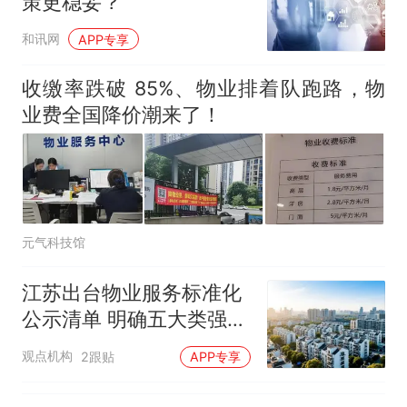
策更稳妥？
和讯网
APP专享
收缴率跌破 85%、物业排着队跑路，物
业费全国降价潮来了！
元气科技馆
江苏出台物业服务标准化
公示清单 明确五大类强制
公开事项
观点机构
2跟贴
APP专享