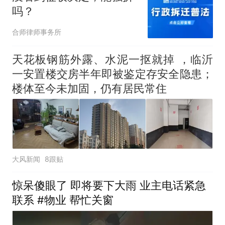
吗？
合师律师事务所
天花板钢筋外露、水泥一抠就掉 ，临沂
一安置楼交房半年即被鉴定存安全隐患；
楼体至今未加固，仍有居民常住
大风新闻
8跟贴
惊呆傻眼了 即将要下大雨 业主电话紧急
联系 #物业 帮忙关窗