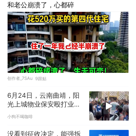
和老公崩溃了，心都碎
创作者_7SAu
9跟贴
6月24日，云南曲靖，阳
光上城物业保安殴打业
主。现场一片混
小狗不喝咖啡
没看到征收决定，能强拆