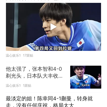
温心娱乐1
17跟贴
他太强了，张本智和4-0
剃光头，日本队大丰收：
4强占3席，国乒让人失望
温心娱乐1
1跟贴
最淡定的姐！陈幸同4-1蒯曼，转身就
走，没有任何庆祝，格局太大