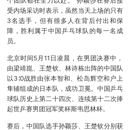
个团队都在全力以赴。”孙颖莎在赛后接
受内场采访时表示，虽然当天上场的只有
3名选手，但有很多人在背后付出和保
障，胜利属于中国乒乓球队的每一名成
员。
北京时间5月11日凌晨，在男团决赛中，
由梁靖崑、王楚钦、林诗栋出阵的中国队
以3∶0战胜由张本智和、松岛辉空和户上
隼辅组成的日本队，成功卫冕。中国乒乓
球队历史上第二十四次、连续第十二次捧
起世乒赛男团冠军奖杯斯韦思林杯。
赛后，中国队选手孙颖莎、王楚钦分别获