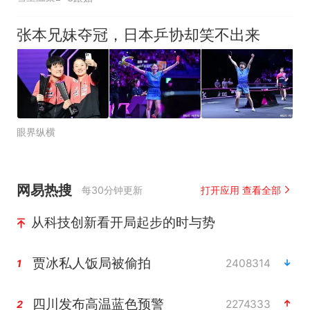
张本兄妹夺冠，日本乒协却笑不出来
眼界纵横
网易热搜
每30分钟更新
打开应用 查看全部
从科技创新看开局起步的时与势
贾冰私人饭局被偷拍
2408314
1
四川发布高温蓝色预警
2274333
2