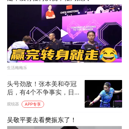
生活梅梅乐
头号劲敌！张本美和夺冠
后，有4个不争事实，日
本远不止技术优势
观锐器
APP专享
吴敬平要去看樊振东了！