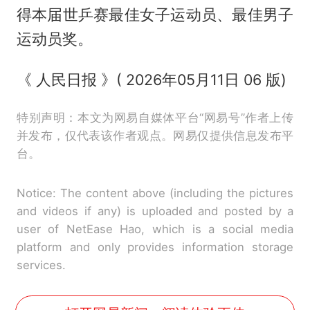
得本届世乒赛最佳女子运动员、最佳男子
运动员奖。
《 人民日报 》( 2026年05月11日 06 版)
特别声明：本文为网易自媒体平台“网易号”作者上传
并发布，仅代表该作者观点。网易仅提供信息发布平
台。
Notice: The content above (including the pictures
and videos if any) is uploaded and posted by a
user of NetEase Hao, which is a social media
platform and only provides information storage
services.