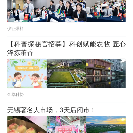
仪征爆料
【科普探秘官招募】科创赋能农牧 匠心
淬炼茶香
金华科协
无锡著名大市场，3天后闭市！