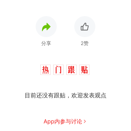
分享
2赞
那个在床头放菜刀的女孩，
热
目前还没有跟贴，欢迎发表观点
因老师一句“跟我回家”改写了
人生
制裁瓜子饺子，美国怕什
新
么？
费大厨“全国小炒肉大王”称
App内参与讨论
号，仅凭视频评出？中国烹饪