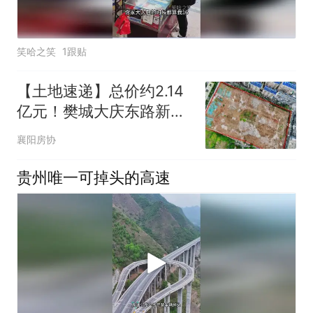
笑哈之笑
1跟贴
【土地速递】总价约2.14
亿元！樊城大庆东路新增
一住宅商业用地
襄阳房协
贵州唯一可掉头的高速