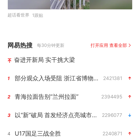
超话看世界
1跟贴
网易热搜
每30分钟更新
打开应用 查看全部
奋进开新局 实干挑大梁
部分观众入场受阻 浙江省博物馆致歉
2421381
1
青海拉面告别“兰州拉面”
2394495
2
以“新”破局 首发经济点亮城市消费活力
2296077
3
U17国足三战全胜
2240871
4