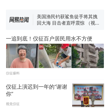
协会回应
男子上山采菌偶然发现鸡枞菌
窝，原地守1天等它长大：挖了
140多朵
美国渔民钓获鲨鱼徒手将其拽
回大海 目击者直呼震惊 （视频
来源：参考消息）
笔试第一被第二名传话劝弃考
官方通报
一追到底！仪征百户居民用水不方便
那个在床头放菜刀的女孩，
热
因老师一句“跟我回家”改写了
人生
仪征爆料
仪征上演迟到一年的“谢谢
你”
视觉仪征