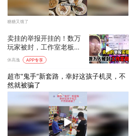
糖糖又饿了
卖挂的举报开挂的！数万
玩家被封，工作室老板上
天台
休高逸
APP专享
超市“鬼手”新套路，幸好这孩子机灵，不
然就被骗了