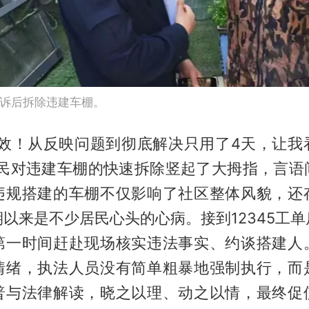
诉后拆除违建车棚。
高效！从反映问题到彻底解决只用了4天，让我
居民对违建车棚的快速拆除竖起了大拇指，言语
违规搭建的车棚不仅影响了社区整体风貌，还
以来是不少居民心头的心病。接到12345工
第一时间赶赴现场核实违法事实、约谈搭建人
情绪，执法人员没有简单粗暴地强制执行，而
普与法律解读，晓之以理、动之以情，最终促