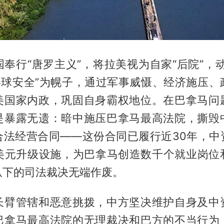
奉行“唐罗主义”，将拉美视为自家“后院”，
西半球安全”为幌子，通过军事威慑、经济施压、
美国家内政，巩固自身霸权地位。在巴拿马问
是暴露无遗：暗中施压巴拿马最高法院，撕毁
合法经营合同——这份合同已履行近30年，中
亿美元升级设施，为巴拿马创造数千个就业岗位
纵下的司法裁决无端作废。
长臂管辖和恶意挑拨，中方坚决维护自身及中
巴拿马最高法院的无理裁决和巴方的不当行为