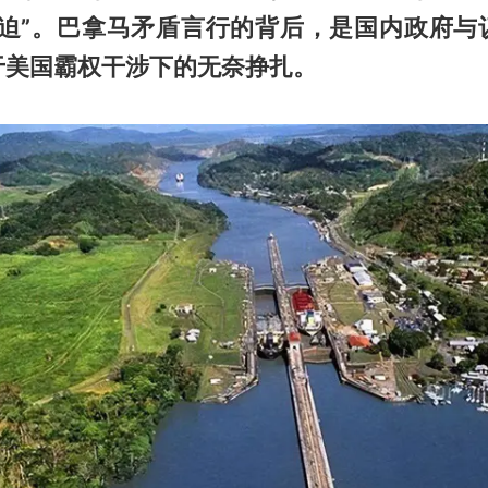
胁迫”。巴拿马矛盾言行的背后，是国内政府与
于美国霸权干涉下的无奈挣扎。