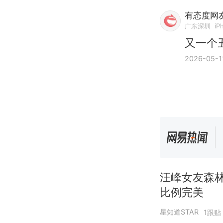
有态度网友
广东深圳
iP
又一个
2026-05-1
汪峰女友森
比例完美
星知道STAR
1跟贴