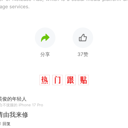
rage services.
分享
37赞
英俊的年轻人
不拢腿的 iPhone 17 Pro
请由我来修
1
回复
费大厨“全国小炒肉大王”称号，仅凭视频评出？中
热