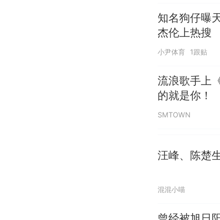
知名狗仔曝
杰伦上热搜
小尹体育
1跟贴
流浪歌手上
的就是你！
SMTOWN
汪峰、陈楚
混混小喵
曾经被旭日