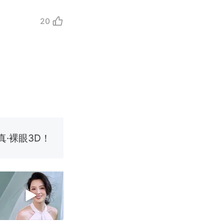
20
长大：挖了
 （视频来源：
真·裸眼3D！
国烹饪协会回