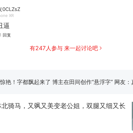
应
0CLZsZ
男子上山采菌偶然发现鸡枞菌窝，原地守1天等它
新
hone XR
140多朵
丑逼
制裁瓜子饺子，美国怕什么？
1
回复
美国渔民钓获鲨鱼徒手将其拽回大海 目击者直呼震惊
有247人参与 来一起讨论吧
参考消息）
笔试第一被第二名传话劝弃考 官方通报
惊艳！字都飘起来了 博主在田间创作“悬浮字” 网友：
费大厨“全国小炒肉大王”称号，仅凭视频评出？中
热
应
林北骑马，又飒又美变老公姐，双腿又细又长