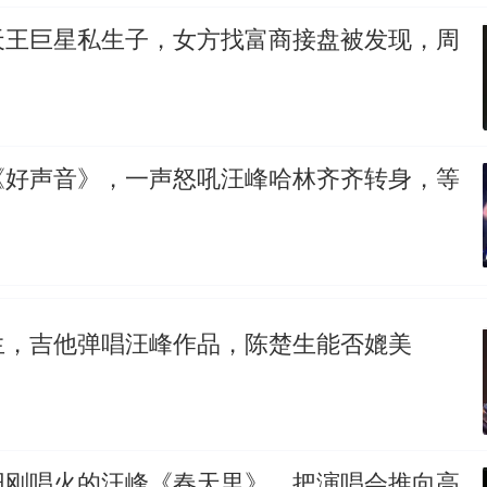
天王巨星私生子，女方找富商接盘被发现，周
《好声音》，一声怒吼汪峰哈林齐齐转身，等
生，吉他弹唱汪峰作品，陈楚生能否媲美
阳刚唱火的汪峰《春天里》，把演唱会推向高