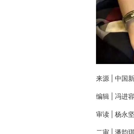
来源 | 中
编辑 | 冯进
审读 | 杨永
二审 | 潘韵