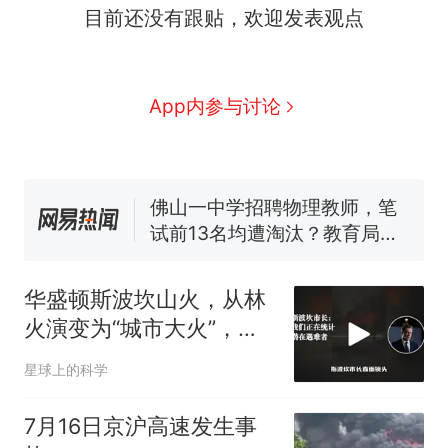
目前还没有跟贴，欢迎发表观点
那个在床头放菜刀的女孩，
热
因老师一句“跟我回家”改写了
人生
费大厨“全国小炒肉大王”称
新
App内参与讨论
号，仅凭视频评出？中国烹饪
协会回应
台风"白海豚"中心附近最大风
力已达15级 最新研判
佛山一中学招聘物理教师，笔
试前13名均遭淘汰？教育局：
已叫停招聘，成立调查组全面
笔试第一被第二名传话劝弃考
核查
官方通报
华盛顿斯波坎山火，从林
享界G9车型预售价公布：
火演变为“城市大火”，到
43.98万起
底经历了什么？
那个在床头放菜刀的女孩，
热
星球上的科学
因老师一句“跟我回家”改写了
人生
7月16日京沪高速发生事