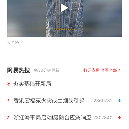
壹号塔台
网易热搜
每30分钟更新
打开应用 查看全部
夯实基础开新局
香港宏福苑火灾或由烟头引起
2369732
1
浙江海事局启动Ⅰ级防台应急响应
2307840
2