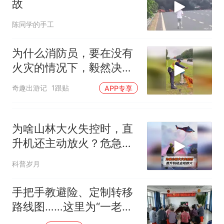
故
陈同学的手工
为什么消防员，要在没有
火灾的情况下，毅然决然
地打开消防栓
奇趣出游记
1跟贴
APP专享
为啥山林大火失控时，直
升机还主动放火？危急情
况下的灭火战术
科普岁月
手把手教避险、定制转移
路线图……这里为“一老一
小”筑牢防汛“生命线”