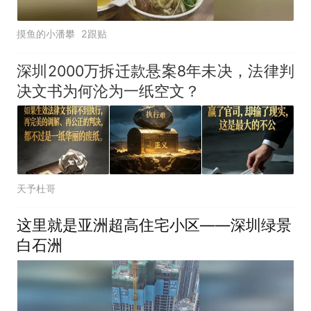
摸鱼的小潘攀
2跟贴
深圳2000万拆迁款悬案8年未决，法律判
决文书为何沦为一纸空文？
天予杜哥
这里就是亚洲超高住宅小区——深圳绿景
白石洲