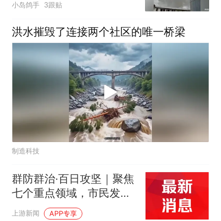
小岛鸽手
3跟贴
洪水摧毁了连接两个社区的唯一桥梁
制造科技
群防群治·百日攻坚｜聚焦
七个重点领域，市民发现
安全隐患可随手拍、即时
上游新闻
APP专享