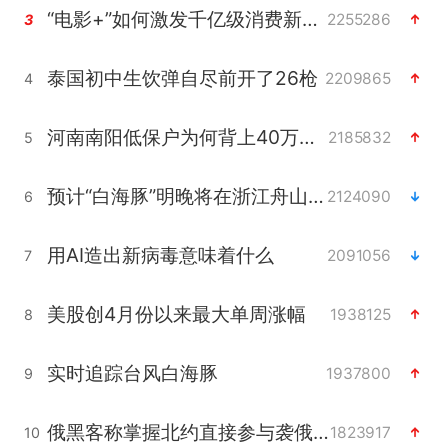
“电影+”如何激发千亿级消费新活力？
2255286
3
泰国初中生饮弹自尽前开了26枪
2209865
4
河南南阳低保户为何背上40万元贷款
2185832
5
预计“白海豚”明晚将在浙江舟山到福建福鼎一带沿海登陆
2124090
6
用AI造出新病毒意味着什么
2091056
7
美股创4月份以来最大单周涨幅
1938125
8
实时追踪台风白海豚
1937800
9
俄黑客称掌握北约直接参与袭俄证据
1823917
10