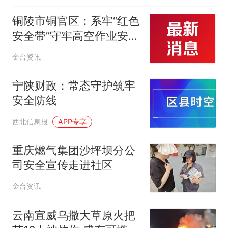
报
铜陵市铜官区：系牢“红色
安全带”守牢高空作业安全
生命线
金台资讯
宁陕财政：常态守护筑牢
安全防线
西北信息报
APP专享
重庆燃气集团沙坪坝分公
司安全宣传走进社区
金台资讯
云南宣威乌撒大草原火把