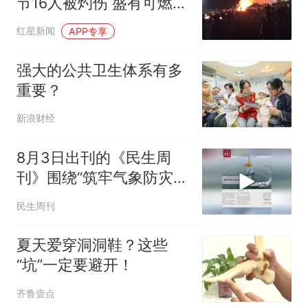
节16人被灼伤 盛有可燃液
体的塑料桶意外倾倒引发
红星新闻
APP专享
燃烧
强大的公共卫生体系有多
重要？
新浪财经
8月3日出刊的《民生周
刊》围绕“筑牢气象防灾减
灾第一道防线”推出封面报
民生周刊
道
夏天爱穿洞洞鞋？这些
“坑”一定要避开！
齐鲁壹点