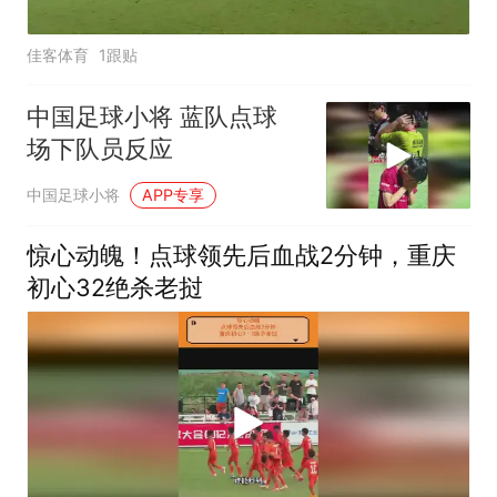
佳客体育
1跟贴
中国足球小将 蓝队点球
场下队员反应
中国足球小将
APP专享
惊心动魄！点球领先后血战2分钟，重庆
初心32绝杀老挝