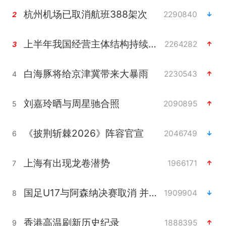
杭州机场已取消航班388架次
2290840
2
上半年我国经营主体结构持续优化
2264282
3
白海豚将给京津冀带来大暴雨
2230543
4
刘嘉玲晒与周星驰合照
2090895
5
《披荆斩棘2026》阵容官宣
2046749
6
上海有出现龙卷潜势
1966171
7
国足U17与阿森纳决赛取消 并列冠军
1909904
8
香港高温刷新历史纪录
1888395
9