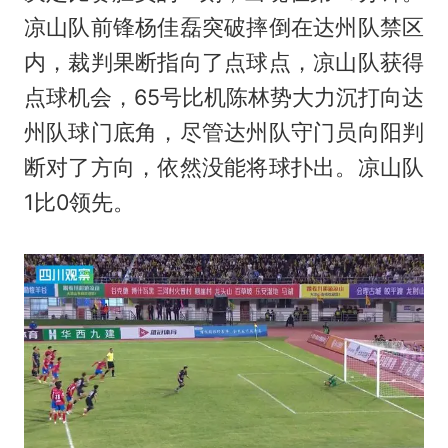
凉山队前锋杨佳磊突破摔倒在达州队禁区
内，裁判果断指向了点球点，凉山队获得
点球机会，65号比机陈林势大力沉打向达
州队球门底角，尽管达州队守门员向阳判
断对了方向，依然没能将球扑出。凉山队
1比0领先。