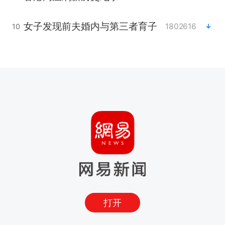
女子发现前夫婚内与第三者育子
1802616
10
打开