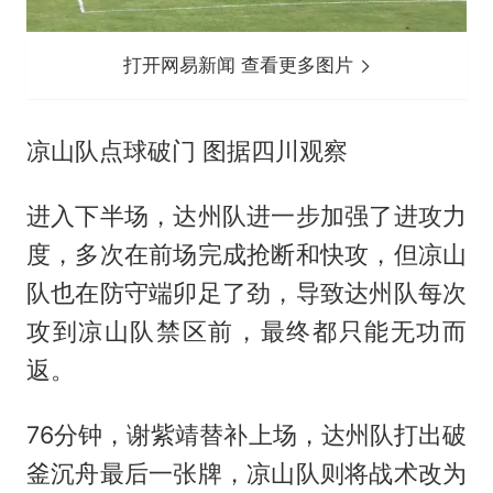
打开网易新闻 查看更多图片
凉山队点球破门 图据四川观察
进入下半场，达州队进一步加强了进攻力
度，多次在前场完成抢断和快攻，但凉山
队也在防守端卯足了劲，导致达州队每次
攻到凉山队禁区前，最终都只能无功而
返。
76分钟，谢紫靖替补上场，达州队打出破
釜沉舟最后一张牌，凉山队则将战术改为