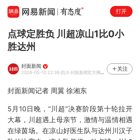
打开
点球定胜负 川超凉山1比0小
胜达州
封面新闻
关注
2026-05-10 22:36
·四川
·封面新闻官方网易号
封面新闻记者 周翼 徐湘东
5月10日晚，“川超”决赛阶段第十轮拉开
大幕，川超遇上母亲节，激情与温情相遇
在绿茵场。在凉山好医生队与达州川汉子