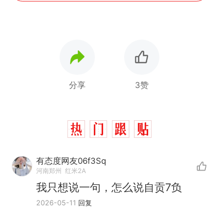
分享
3赞
有态度网友06f3Sq
河南郑州
红米2A
我只想说一句，怎么说自贡7负
2026-05-11
回复