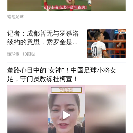
蜡笔足球
记者：成都暂无与罗慕洛
续约的意思，索罗金是中
超薪水最高的中卫
懂球帝
10跟贴
董路心目中的“女神”！中国足球小将女
足，守门员教练杜柯萱！