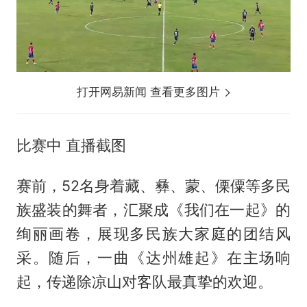
打开网易新闻 查看更多图片
比赛中 直播截图
赛前，52名身着藏、彝、蒙、傈僳等多民
族盛装的舞者，汇聚成《我们在一起》的
绚丽画卷，展现多民族大家庭的团结风
采。随后，一曲《达州雄起》在主场响
起，传递除凉山对客队最真挚的欢迎。