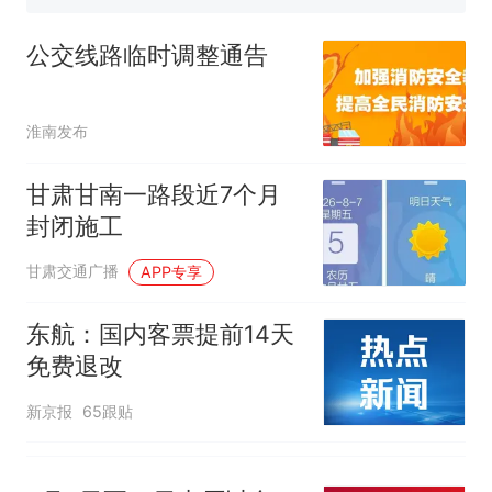
享界G9车型预售价公布：
43.98万起
公交线路临时调整通告
那个在床头放菜刀的女孩，
热
因老师一句“跟我回家”改写了
人生
淮南发布
甘肃甘南一路段近7个月
封闭施工
甘肃交通广播
APP专享
东航：国内客票提前14天
免费退改
新京报
65跟贴