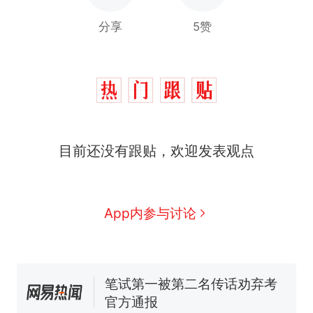
分享
5赞
那个在床头放菜刀的女孩，
热
目前还没有跟贴，欢迎发表观点
因老师一句“跟我回家”改写了
人生
费大厨“全国小炒肉大王”称
新
号，仅凭视频评出？中国烹饪
协会回应
台风"白海豚"中心附近最大风
App内参与讨论
力已达15级 最新研判
佛山一中学招聘物理教师，笔
试前13名均遭淘汰？教育局：
已叫停招聘，成立调查组全面
笔试第一被第二名传话劝弃考
核查
官方通报