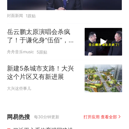
封面新闻
1跟贴
岳云鹏太原演唱会杀疯
了！于谦化身“伍佰”，指
挥全场嗨翻了
舟舟音乐music
5跟贴
新建5条城市支路！大兴
这个片区又有新进展
大兴这些事儿
网易热搜
每30分钟更新
打开应用 查看全部