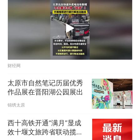
财经网
太原市自然笔记历届优秀
作品展在晋阳湖公园展出
锦绣太原
西十高铁开通“满月”显成
效十堰文旅跨省联动揽客