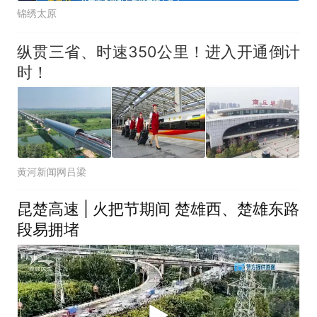
锦绣太原
纵贯三省、时速350公里！进入开通倒计
时！
黄河新闻网吕梁
昆楚高速 | 火把节期间 楚雄西、楚雄东路
段易拥堵