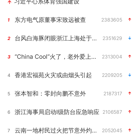
习近平心系体育强国建设
东方电气原董事宋致远被查
2383605
1
台风白海豚闭眼浙江上海处于危险半圆
2351629
2
“China Cool”火了，老外爱上中国避暑游
2313004
3
香港宏福苑火灾或由烟头引起
2209205
4
张本智和：零封向鹏不意外
2187317
5
浙江海事局启动Ⅰ级防台应急响应
2106587
6
云南一地村民过火把节意外灼伤16人
2052045
7