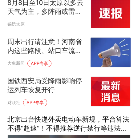
8月8日至10日太原以多云
天气为主，多阵雨或雷阵
雨
锦绣太原
周末出行请注意！河南省
内这些路段、站口车流量
大
大象新闻
APP专享
国铁西安局受降雨影响停
运列车恢复开行
财联社
APP专享
北京出台快递外卖电动车新规，平台算法
不得“超速”！不得推荐逆行禁行等违法路
线