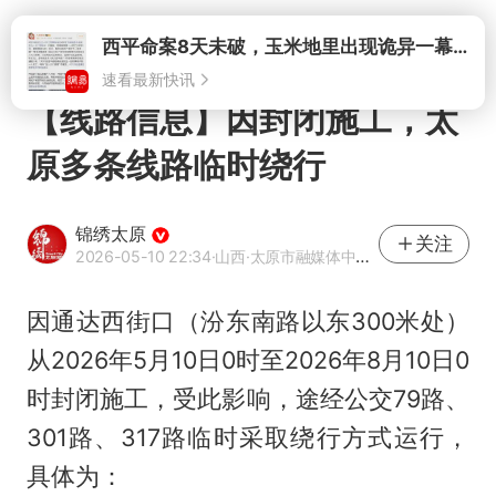
打开
西平命案8天未破，玉米地里出现诡异一幕，我突然想起了欧金中
速看最新快讯
【线路信息】因封闭施工，太
原多条线路临时绕行
锦绣太原
关注
2026-05-10 22:34
·山西
·太原市融媒体中心官方账号
因通达西街口（汾东南路以东300米处）
从2026年5月10日0时至2026年8月10日0
时封闭施工，受此影响，途经公交79路、
301路、317路临时采取绕行方式运行，
具体为：