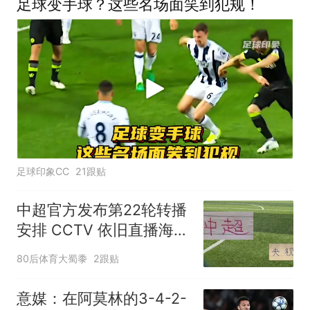
足球变手球？这些名场面笑到犯规！
足球印象CC
21跟贴
中超官方发布第22轮转播
安排 CCTV 依旧直播海港
还有北京国安比赛
80后体育大蜀黍
2跟贴
意媒：在阿莫林的3-4-2-