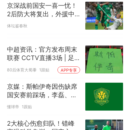
京深战前国安一喜一忧！
2后防大将复出，外援中
卫再伤，归期未定
体坛鉴春秋
中超资讯：官方发布周末
联赛 CCTV直播3场 | 足
协杯比赛时间就剩北京国
80后体育大蜀黍
1跟贴
APP专享
安没定
京媒：斯帕伊奇因伤缺席
国安赛前踩场，李磊、王
刚现身
懂球帝
1跟贴
2大核心伤愈归队！错峰