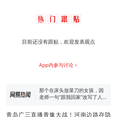
制裁瓜子饺子，美国怕什
热
目前还没有跟贴，欢迎发表观点
么？
费大厨“全国小炒肉大王”称
新
号，仅凭视频评出？中国烹饪
协会回应
男子上山采菌偶然发现鸡枞菌
App内参与讨论
窝，原地守1天等它长大：挖了
140多朵
那个在床头放菜刀的女孩，因
老师一句“跟我回家”改写了人
生
美国渔民钓获鲨鱼徒手将其拽
回大海 目击者直呼震惊 （视频
来源：参考消息）
笔试第一被第二名传话劝弃考
官方通报
青岛广三直播青豫大战！河南边路存隐