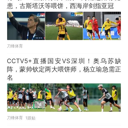
制裁瓜子饺子，美国怕什
热
患，古斯塔沃等喂饼，西海岸剑指亚冠
么？
刀锋体育
CCTV5+直播国安VS深圳！奥乌苏缺
阵，蒙帅钦定两大喂饼师，杨立瑜急需正
名
刀锋体育
1跟贴