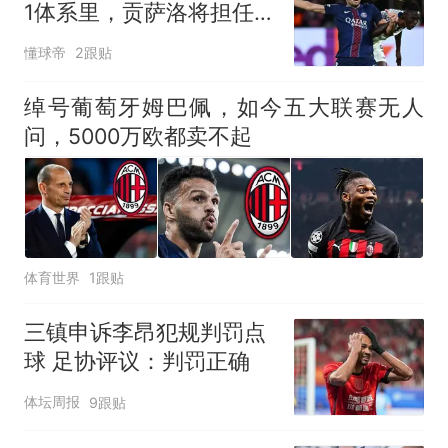
1体系里，贡萨洛将担任唯
一中锋
懂球帝
2跟贴
绰号葡萄牙姆巴佩，如今五大联赛无人
问，5000万欧都卖不起
体育世界
1跟贴
三镇申诉李昂犯规判罚点
球 足协评议：判罚正确
体坛周报
9跟贴