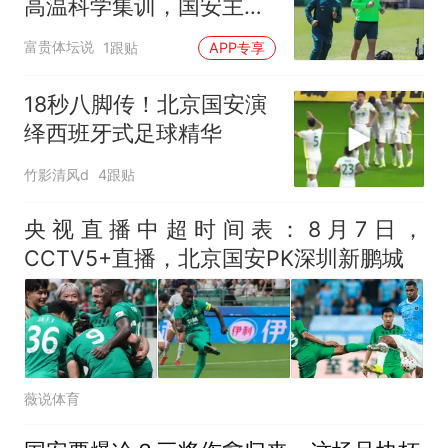
高温科学集训，国安主场
全力冲击亚冠席位
富贵体坛说
1跟贴
APP专享
18秒八脚传！北京国安演
绎西班牙式足球精华
竹影清风d
4跟贴
央视直播中超时间表：8月7日，
CCTV5+直播，北京国安PK深圳新鹏城
薇说体育