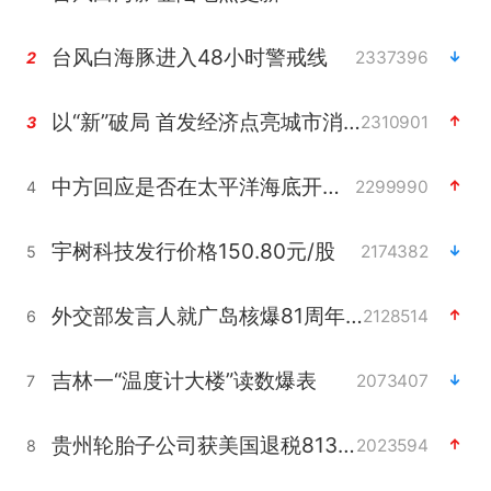
台风白海豚进入48小时警戒线
2337396
2
以“新”破局 首发经济点亮城市消费活力
2310901
3
中方回应是否在太平洋海底开采稀土
2299990
4
宇树科技发行价格150.80元/股
2174382
5
外交部发言人就广岛核爆81周年等答记者问
2128514
6
吉林一“温度计大楼”读数爆表
2073407
7
贵州轮胎子公司获美国退税8136万
2023594
8