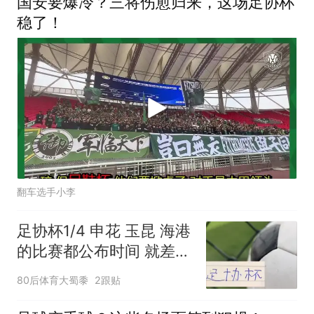
国安要爆冷？三将伤愈归来，这场足协杯
稳了！
翻车选手小李
足协杯1/4 申花 玉昆 海港
的比赛都公布时间 就差北
京国安
80后体育大蜀黍
2跟贴