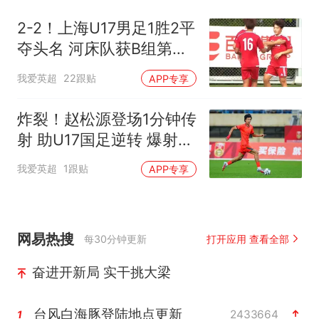
2-2！上海U17男足1胜2平
夺头名 河床队获B组第
2：半决赛对阵U17国足
我爱英超
22跟贴
APP专享
炸裂！赵松源登场1分钟传
射 助U17国足逆转 爆射世
界波打懵德甲劲旅
我爱英超
1跟贴
APP专享
网易热搜
每30分钟更新
打开应用 查看全部
奋进开新局 实干挑大梁
台风白海豚登陆地点更新
2433664
1