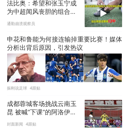
法比奥：希望和张玉宁成
为中超闻风丧胆的组合，
给他定了进球目标
通勤崩溃观察员
申花和鲁能为何接连输掉重要比赛！媒体
分析出背后原因，引发热议
振刚说足球
4跟贴
成都蓉城客场挑战云南玉
昆 被喊“下课”的阿洛伊西
能否止颓？
封面新闻
4跟贴