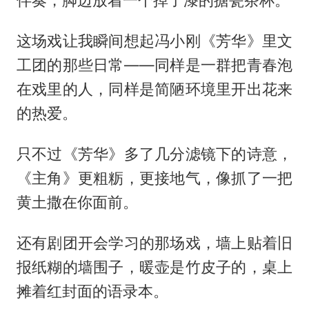
伴奏，脚边放着一个掉了漆的搪瓷茶杯。
这场戏让我瞬间想起
冯小刚
《芳华》里文
工团的那些日常——同样是一群把青春泡
在戏里的人，同样是简陋环境里开出花来
的热爱。
只不过《芳华》多了几分滤镜下的诗意，
《主角》更粗粝，更接地气，像抓了一把
黄土撒在你面前。
还有剧团开会学习的那场戏，墙上贴着旧
报纸糊的墙围子，暖壶是竹皮子的，桌上
摊着红封面的语录本。