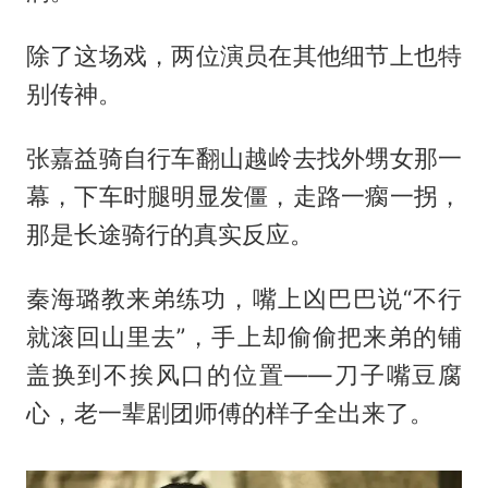
除了这场戏，两位演员在其他细节上也特
别传神。
张嘉益骑自行车翻山越岭去找外甥女那一
幕，下车时腿明显发僵，走路一瘸一拐，
那是长途骑行的真实反应。
秦海璐教来弟练功，嘴上凶巴巴说“不行
就滚回山里去”，手上却偷偷把来弟的铺
盖换到不挨风口的位置——刀子嘴豆腐
心，老一辈剧团师傅的样子全出来了。