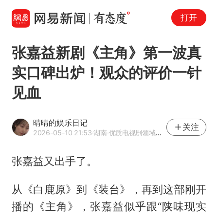
打开
张嘉益新剧《主角》第一波真
实口碑出炉！观众的评价一针
见血
晴晴的娱乐日记
关注
2026-05-10 21:53
·湖南
·优质电视剧领域创作者
张嘉益又出手了。
从《白鹿原》到《装台》，再到这部刚开
播的《主角》，
张嘉益
似乎跟“陕味现实