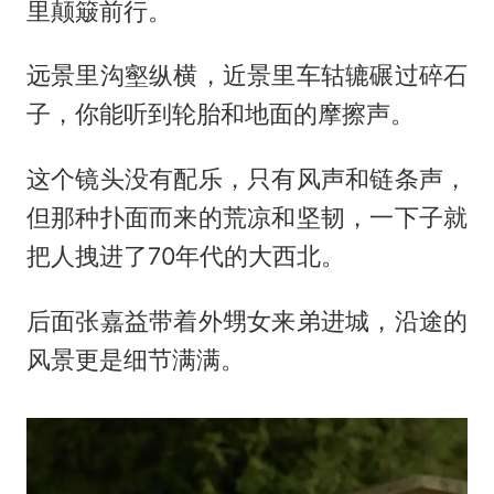
里颠簸前行。
远景里沟壑纵横，近景里车轱辘碾过碎石
子，你能听到轮胎和地面的摩擦声。
这个镜头没有配乐，只有风声和链条声，
但那种扑面而来的荒凉和坚韧，一下子就
把人拽进了70年代的大西北。
后面张嘉益带着外甥女来弟进城，沿途的
风景更是细节满满。