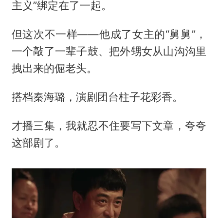
主义”绑定在了一起。
但这次不一样——他成了女主的“舅舅”，
一个敲了一辈子鼓、把外甥女从山沟沟里
拽出来的倔老头。
搭档
秦海璐
，演剧团台柱子花彩香。
才播三集，我就忍不住要写下文章，夸夸
这部剧了。