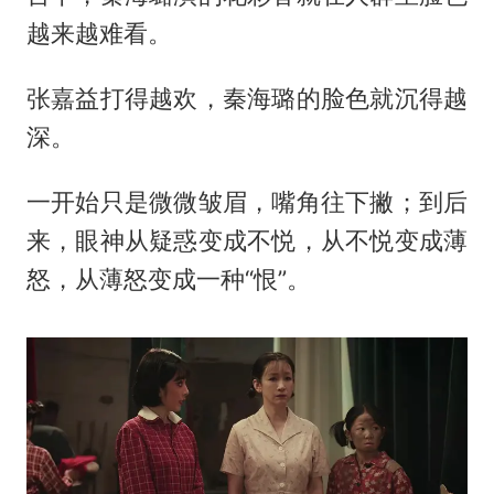
越来越难看。
张嘉益打得越欢，秦海璐的脸色就沉得越
深。
一开始只是微微皱眉，嘴角往下撇；到后
来，眼神从疑惑变成不悦，从不悦变成薄
怒，从薄怒变成一种“恨”。