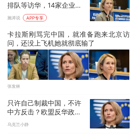
那个在床头放菜刀的女孩，
热
排队等访华，14家企业被
因老师一句“跟我回家”改写了
制裁，她终于慌了
人生
施涛说
APP专享
卡拉斯刚骂完中国，就准备跑来北京访
问，还没上飞机她就彻底输了
张发林
只许自己制裁中国，不许
中方反击？欧盟反华政客
要来，该怎么接招
乌克兰小静