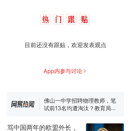
那个在床头放菜刀的女孩，
热
目前还没有跟贴，欢迎发表观点
因老师一句“跟我回家”改写了
人生
费大厨“全国小炒肉大王”称
新
号，仅凭视频评出？中国烹饪
协会回应
笔试第一被第二名传话劝弃考
App内参与讨论
官方通报
佛山一中学招聘物理教师，笔
试前13名均遭淘汰？教育局：
已叫停招聘，成立调查组全面
台风"白海豚"中心附近最大风
核查
力已达15级 最新研判
享界G9车型预售价公布：
43.98万起
骂中国两年的欧盟外长，