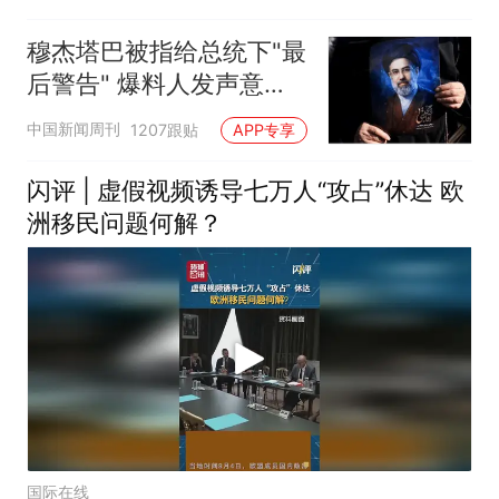
穆杰塔巴被指给总统下"最
后警告" 爆料人发声意味
深长
中国新闻周刊
1207跟贴
APP专享
闪评 | 虚假视频诱导七万人“攻占”休达 欧
洲移民问题何解？
国际在线