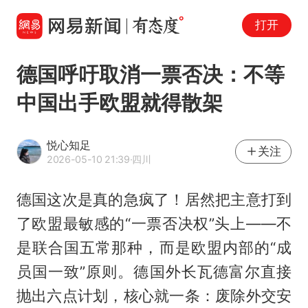
打开
德国呼吁取消一票否决：不等
中国出手欧盟就得散架
悦心知足
关注
2026-05-10 21:39
·四川
德国这次是真的急疯了！居然把主意打到
了欧盟最敏感的“一票否决权”头上——不
是联合国五常那种，而是欧盟内部的“成
员国一致”原则。德国外长瓦德富尔直接
抛出六点计划，核心就一条：废除外交安