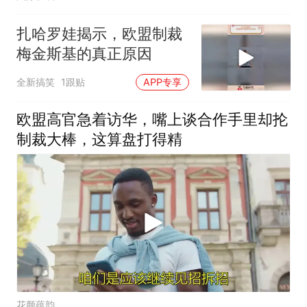
扎哈罗娃揭示，欧盟制裁
梅金斯基的真正原因
全新搞笑
1跟贴
APP专享
欧盟高官急着访华，嘴上谈合作手里却抡
制裁大棒，这算盘打得精
花颜蕴韵