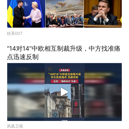
桂系007
“14对14”中欧相互制裁升级，中方找准痛
点迅速反制
凤凰卫视