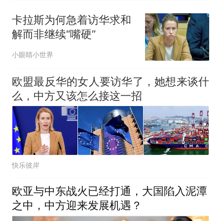
卡拉斯为何急着访华求和
解而非继续“嘴硬”
小眼睛小世界
欧盟最反华的女人要访华了，她想来谈什
么，中方又该怎么接这一招
快乐彼岸
欧亚与中东战火已经打通，大国陷入泥潭
之中，中方迎来发展机遇？