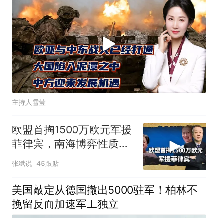
主持人雪莹
欧盟首掏1500万欧元军援
菲律宾，南海博弈性质彻
底变了
张斌说
45跟贴
美国敲定从德国撤出5000驻军！柏林不
挽留反而加速军工独立