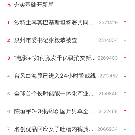
夯实基础开新局
沙特土耳其巴基斯坦签署共同防务协议
2371429
1
泉州市委书记张毅恭被查
2314034
2
“电影+”如何激发千亿级消费新活力？
2269403
3
台风白海豚已进入24小时警戒线
2212452
4
全球首个长时储能一体化产业园量产
2159846
5
陈垣宇0-3张禹珍 国乒男单全军覆没
2122468
6
名创优品回应女子吐槽内裤质量差
2066934
7