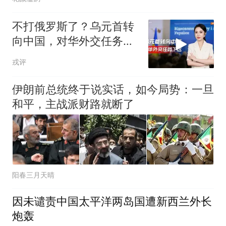
不打俄罗斯了？乌元首转
向中国，对华外交任务下
达，中乌风向已变
戎评
伊朗前总统终于说实话，如今局势：一旦
和平，主战派财路就断了
阳春三月天晴
因未谴责中国太平洋两岛国遭新西兰外长
炮轰