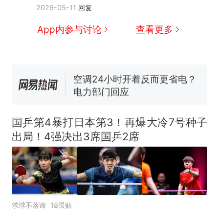
2026-05-11
回复
因老师一句“跟我回家”改写了
人生
搬家报价570元，搬到楼下
新
App内参与讨论
查看更多
交5060元才肯搬上楼！女子傻
眼了……
佛山一中学招聘物理教师，笔
试前13名均遭淘汰？教育局：
已叫停招聘，成立调查组全面
空调24小时开着反而更省电？
核查
电力部门回应
“不建议大家买深色蛋糕”上热
搜，网友：天塌了！
国乒第4暴打日本第3！再爆大冷7号种子
南航一航班疑向乘客发放西梅
出局！4强决出3席国乒2席
汁，致多名乘客在飞行途中排
队上厕所！乘客：机上100多
那个在床头放菜刀的女孩，
热
人只有2个厕所；客服回应：并
因老师一句“跟我回家”改写了
非每架飞机都会发放西梅汁
人生
求球不落谛
18跟贴