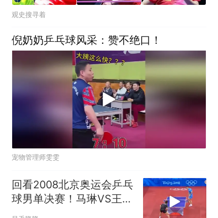
观史搜寻着
倪奶奶乒乓球风采：赞不绝口！
宠物管理师雯雯
回看2008北京奥运会乒乓
球男单决赛！马琳VS王
皓，直板大师对决！