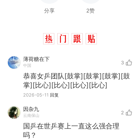
分享
2赞
薄荷糖在下
3
中国
恭喜女乒团队[鼓掌][鼓掌][鼓掌][鼓
掌][比心][比心][比心][比心]
2026-05-11
回复
因杂九
2
云南保山
国乒在世乒赛上一直这么强合理
吗？
那个在床头放菜刀的女孩，
热