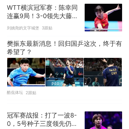
WTT横滨冠军赛：陈幸同
连赢9局！3-0领先大藤沙
月，横扫进4强？
刘姚尧的文字城堡
3跟贴
樊振东最新消息！回归国乒这次，终于有
希望了？
酷侃体坛
2跟贴
冠军赛战报：打了一波8-
0，5号种子三度领先仍惨