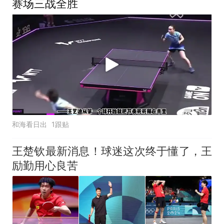
赛场三战全胜
和海看日出
1跟贴
王楚钦最新消息！球迷这次终于懂了，王
励勤用心良苦