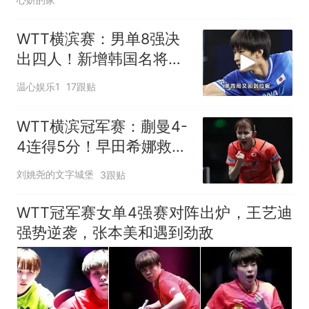
WTT横滨赛：男单8强决
出四人！新增韩国名将晋
级，日本队已占2席
温心娱乐1
17跟贴
WTT横滨冠军赛：蒯曼4-
4连得5分！早田希娜救3
局点惜败，0-2落后
刘姚尧的文字城堡
3跟贴
WTT冠军赛女单4强赛对阵出炉，王艺迪
强势逆袭，张本美和遇到劲敌