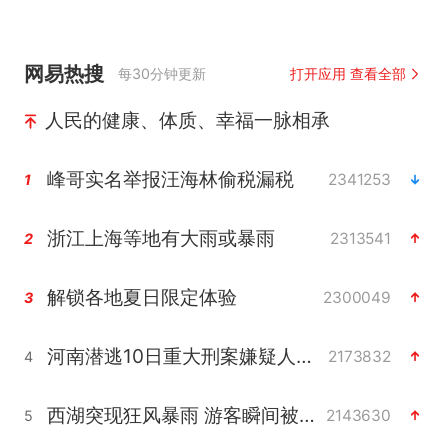
网易热搜
每30分钟更新
打开应用 查看全部
人民的健康、体质、幸福一脉相承
峰哥实名举报汪海林偷税漏税
2341253
1
浙江上海等地有大雨或暴雨
2313541
2
解锁各地夏日限定体验
2300049
3
河南潜逃10日重大刑案嫌疑人落网
2173832
4
西湖突现狂风暴雨 游客瞬间被浇透
2143630
5