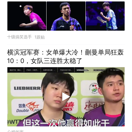
十级搞笑选手
1跟贴
横滨冠军赛：女单爆大冷！蒯曼单局狂轰
10：0，女队三连胜太稳了
心妍的家