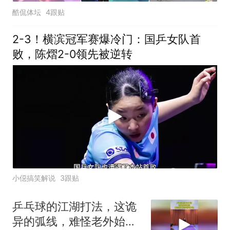
酷侃体坛
4跟贴
2-3！横滨冠军赛爆冷门：国乒女队首
败，陈熠2-0领先被逆转
小僫搞笑解说
3跟贴
乒乓球的江湖打法，这诡
异的弧线，难怪老外始终