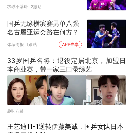
遭大逆转无缘四强
求球不落谛
2跟贴
国乒无缘横滨赛男单八强
名古屋亚运会路在何方？
体坛周报
1跟贴
APP专享
33岁国乒名将：退役定居北京，加盟日
本商业赛，带一家三口录综艺
趣味八卦
王艺迪11-1逆转伊藤美诚，国乒女队日本