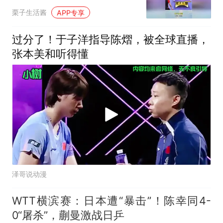
研究不透！
栗子生活酱
APP专享
过分了！于子洋指导陈熠，被全球直播，
张本美和听得懂
泽哥说动漫
WTT横滨赛：日本遭“暴击”！陈幸同4-
0“屠杀”，蒯曼激战日乒