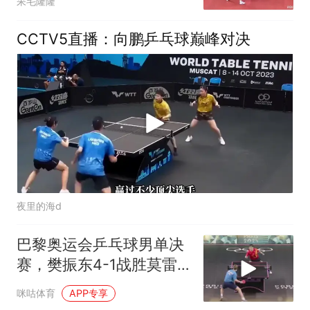
呆毛隆隆
CCTV5直播：向鹏乒乓球巅峰对决
夜里的海d
巴黎奥运会乒乓球男单决
赛，樊振东4-1战胜莫雷
加德，成为乒坛首位超级
咪咕体育
APP专享
金满贯得主