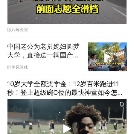
懂八炼金室
中国老公为老挝媳妇圆梦
大学，直接送一辆国产电
车，邻居好羡慕
唯美风景线
10岁大学全额奖学金！12岁百米跑进11
秒！登上超级碗C位的最快神童如今怎样
了？