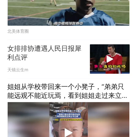
北美体育圈
女排排协遭遇人民日报犀
利点评
天镜云生m
姐姐从学校带回来一个小凳子，“弟弟只
能远观不能近玩焉，看到姐姐走过来立马
让座”