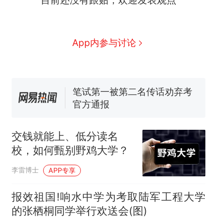
那个在床头放菜刀的女孩，
热
因老师一句“跟我回家”改写了
人生
费大厨“全国小炒肉大王”称
新
App内参与讨论
号，仅凭视频评出？中国烹饪
协会回应
美国渔民钓获鲨鱼徒手将其拽
回大海 目击者直呼震惊 （视频
来源：参考消息）
笔试第一被第二名传话劝弃考
官方通报
佛山一中学招聘物理教师，笔
试前13名均遭淘汰？教育局：
交钱就能上、低分读名
已叫停招聘，成立调查组全面
台风"白海豚"中心附近最大风
校，如何甄别野鸡大学？
核查
力已达15级 最新研判
那个在床头放菜刀的女孩，
热
李雷博士
APP专享
因老师一句“跟我回家”改写了
人生
报效祖国!响水中学为考取陆军工程大学
的张栖桐同学举行欢送会(图)