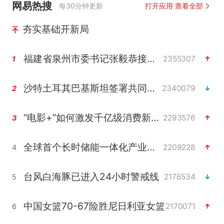
网易热搜
每30分钟更新
打开应用 查看全部
夯实基础开新局
福建省泉州市委书记张毅恭接受纪律审查和监察调查
2355307
1
沙特土耳其巴基斯坦签署共同防务协议
2340079
2
“电影+”如何激发千亿级消费新活力？
2293576
3
全球首个长时储能一体化产业园量产
2209228
4
台风白海豚已进入24小时警戒线
2176534
5
中国女篮70-67险胜尼日利亚女篮
2170071
6