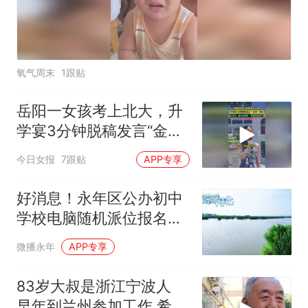
氧气周末
1跟贴
岳阳一女孩考上北大，升
学宴3分钟脱稿发言“金句”
频出，考完还回村支教
今日女报
7跟贴
APP专享
好消息！永年区公办初中
学校电脑随机派位报名即
将开始
微播永年
APP专享
83岁大叔是浙江宁波人
早年到兰州参加工作 希望