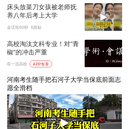
床头放菜刀女孩被老师抚
养八年后考上大学
金话筒60秒
6跟贴
高校淘汰文科专业！对“青
椒”的冲击严重
双一流高校
APP专享
河南考生随手把石河子大学当保底前面志
愿全滑档