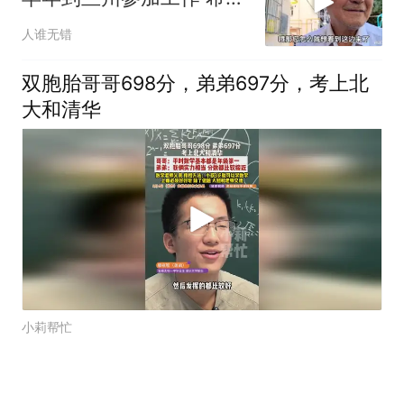
百年后回
人谁无错
双胞胎哥哥698分，弟弟697分，考上北
大和清华
小莉帮忙