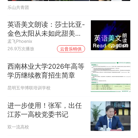
乐山共青团
英语美文朗读：莎士比亚-
金色太阳从未如此甜美吻
过
孟飞Phoenix
00:00
26.9万次播放
云音乐特供
西南林业大学2026年高等
学历继续教育招生简章
昆明五华博联培训学校
进一步使用！张军，出任
江苏一高校党委书记
双一流高校