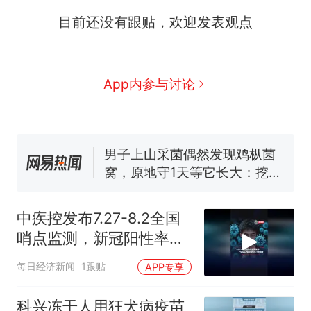
目前还没有跟贴，欢迎发表观点
那个在床头放菜刀的女孩，
热
因老师一句“跟我回家”改写了
人生
制裁瓜子饺子，美国怕什
新
App内参与讨论
么？
费大厨“全国小炒肉大王”称
号，仅凭视频评出？中国烹饪
协会回应
男子上山采菌偶然发现鸡枞菌
窝，原地守1天等它长大：挖了
140多朵
美国渔民钓获鲨鱼徒手将其拽
回大海 目击者直呼震惊 （视频
中疾控发布7.27-8.2全国
来源：参考消息）
笔试第一被第二名传话劝弃考
哨点监测，新冠阳性率上
官方通报
升趋缓
那个在床头放菜刀的女孩，
热
每日经济新闻
1跟贴
APP专享
因老师一句“跟我回家”改写了
人生
科兴冻干人用狂犬病疫苗