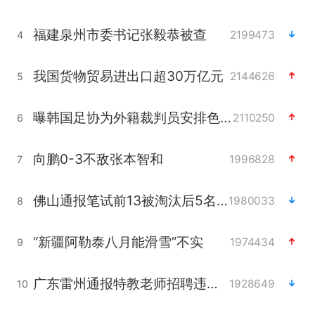
福建泉州市委书记张毅恭被查
2199473
4
我国货物贸易进出口超30万亿元
2144626
5
曝韩国足协为外籍裁判员安排色情招待
2110250
6
向鹏0-3不敌张本智和
1996828
7
佛山通报笔试前13被淘汰后5名进体检
1980033
8
“新疆阿勒泰八月能滑雪”不实
1974434
9
广东雷州通报特教老师招聘违规事件
1928649
10