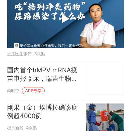
重症医生张伟
3跟贴
国内首个hMPV mRNA疫
苗申报临床，瑞吉生物拿
下呼吸道疫苗新赛道
药时空
APP专享
刚果（金）埃博拉确诊病
例超4000例
极目新闻
4跟贴