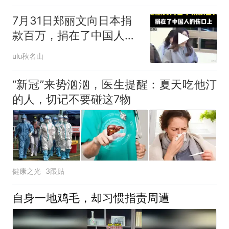
7月31日郑丽文向日本捐
款百万，捐在了中国人的
伤口上！
ulu秋名山
“新冠”来势汹汹，医生提醒：夏天吃他汀
的人，切记不要碰这7物
健康之光
3跟贴
自身一地鸡毛，却习惯指责周遭