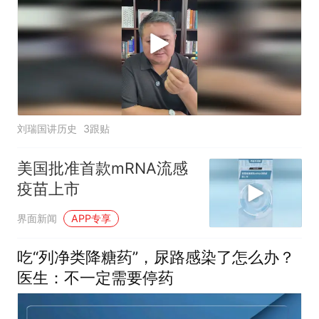
刘瑞国讲历史
3跟贴
美国批准首款mRNA流感
疫苗上市
界面新闻
APP专享
吃“列净类降糖药”，尿路感染了怎么办？
医生：不一定需要停药