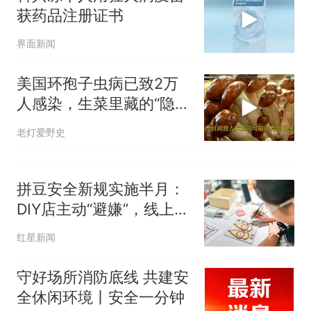
获药品注册证书
界面新闻
美国环孢子虫病已致2万
人感染，生菜里藏的“隐形
杀手”该警惕
老灯爱野史
拼豆安全新规实施半月：
DIY店主动“避嫌”，线上仍
有220V熨斗宣称“孩子可
红星新闻
用”丨调查
守好场所消防底线 共建安
全休闲环境丨安全一分钟