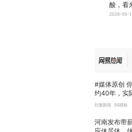
酸，看
2026-05-1
#媒体原创 
约40年，实
换招牌
封面新闻
56跟贴
河南发布带
应休尽休、休