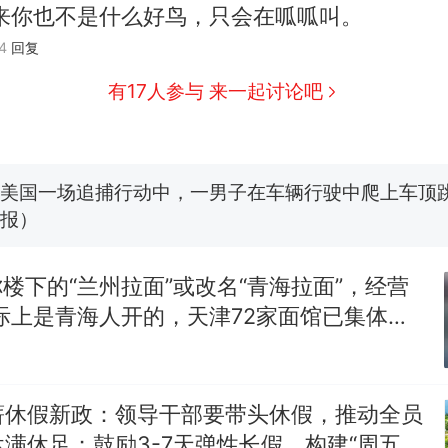
来你也不是什么好鸟，只会在呱呱叫。
西班牙飞地休达边境，摩洛哥士兵搬起大石块投向
热
4
回复
此前一天内数万人从摩洛哥涌入西班牙
费大厨“全国小炒肉大王”称号，仅凭视频评出？中
新
有17人参与 来一起讨论吧
应
男子上山采菌偶然发现鸡枞菌窝，原地守1天等它长大：
朵
美国一场追捕行动中，一男子在车辆行驶中爬上车顶
报）
笔试第一被第二名传话劝弃考 官方通报
你楼下的“兰州拉面”或改名“青海拉面”，经营
美国渔民钓获鲨鱼徒手将其拽回大海 目击者直呼震惊
际上是青海人开的，天津72家面馆已集体更
参考消息）
西班牙飞地休达边境，摩洛哥士兵搬起大石块投向
热
此前一天内数万人从摩洛哥涌入西班牙
薪休假新政：领导干部要带头休假，推动全员
满休足；鼓励3-7天弹性长假，构建“周五半