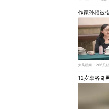
作家孙频被
大风新闻
1266跟
12岁摩洛哥