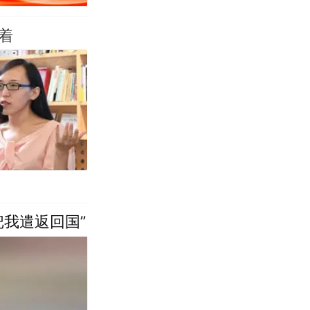
着
把我遣返回国”