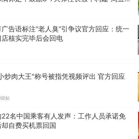
假”短途度假模式
广告语标注“老人臭”引争议官方回应：统一
门店核实完毕后会回电
小炒肉大王"称号被指凭视频评出 官方回应
9跟贴
的22名中国乘客有人发声：工作人员承诺免
后却自费买机票回国