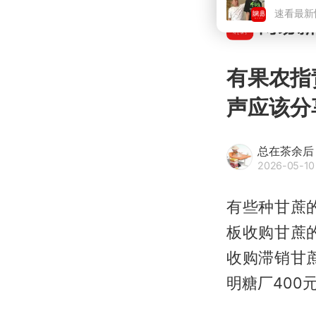
有果农指
声应该分
总在茶余后
2026-05-10
有些种甘蔗
板收购甘蔗
收购滞销甘
明糖厂400