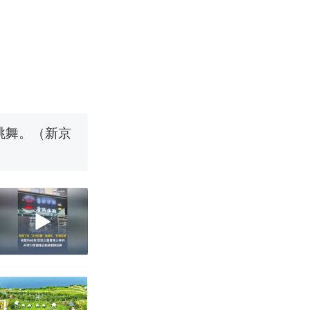
移民引争议，
国烹饪协会回
挖了140多
跳舞。（新京
 （视频来源：
移民引争议，