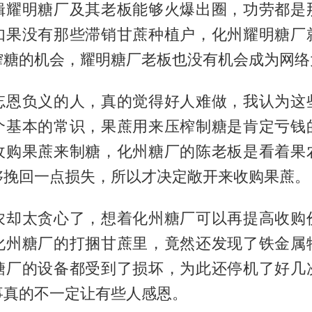
辑耀明糖厂及其老板能够火爆出圈，功劳都是
如果没有那些滞销甘蔗种植户，化州耀明糖厂
榨糖的机会，耀明糖厂老板也没有机会成为网络
忘恩负义的人，真的觉得好人难做，我认为这
个基本的常识，果蔗用来压榨制糖是肯定亏钱
收购果蔗来制糖，化州糖厂的陈老板是看着果
够挽回一点损失，所以才决定敞开来收购果蔗。
农却太贪心了，想着化州糖厂可以再提高收购
化州糖厂的打捆甘蔗里，竟然还发现了铁金属
糖厂的设备都受到了损坏，为此还停机了好几
事真的不一定让有些人感恩。