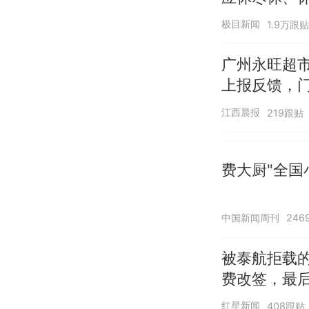
天+周末+年
极目新闻
1.9万跟贴
广州永旺超市
上报反馈，
江西晨报
219跟贴
费大厨"全国
中国新闻周刊
246
被泰航拒载
费改签，最
红星新闻
408跟贴