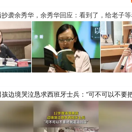
指抄袭余秀华，余秀华回应：看到了，给老子等
贴
男孩边境哭泣恳求西班牙士兵：“可不可以不要