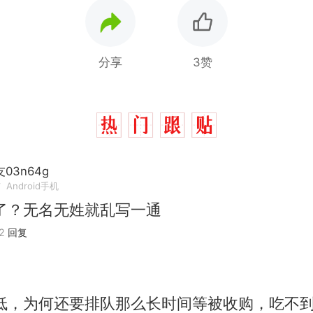
分享
3赞
03n64g
市
Android手机
了？无名无姓就乱写一通
2
回复
低，为何还要排队那么长时间等被收购，吃不