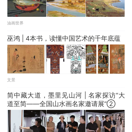
油画世界
巫鸿 | 4本书，读懂中国艺术的千年底蕴
文景
简中藏大道，墨里见山河 | 名家探访“大
道至简——全国山水画名家邀请展”②