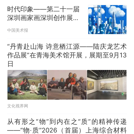
官方通报
时代印象——第二十一届
佛山一中学招聘物理教师，笔
深圳画家画深圳创作展启
试前13名均遭淘汰？教育局：
幕
已叫停招聘，成立调查组全面
台风"白海豚"中心附近最大风
中国美术报
核查
力已达15级 最新研判
那个在床头放菜刀的女孩，
“丹青赴山海 诗意栖江源——陆庆龙艺术
热
因老师一句“跟我回家”改写了
作品展”在青海美术馆开展，展期至9月13
人生
日
文化视界网
从有形之“物”到内在之“质”的精神传递
——“物·质”2026（首届）上海综合材料