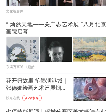
文化视界网
“ 灿然天地——关广志艺术展 ”八月北京
画院启幕
东瀛万事通
1跟贴
花开归故里 笔墨润港城｜
张德娜绘画艺术巡展烟台
站温情启幕
胶东在线
APP专享
七项技能展演丨钢城分赛区美术书法专业