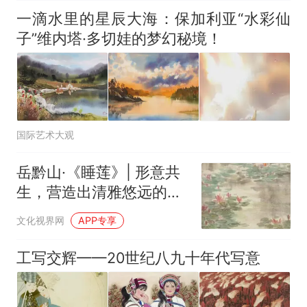
一滴水里的星辰大海：保加利亚“水彩仙
子”维内塔·多切娃的梦幻秘境！
国际艺术大观
岳黔山·《睡莲》| 形意共
生，营造出清雅悠远的诗
意画境
文化视界网
APP专享
工写交辉——20世纪八九十年代写意