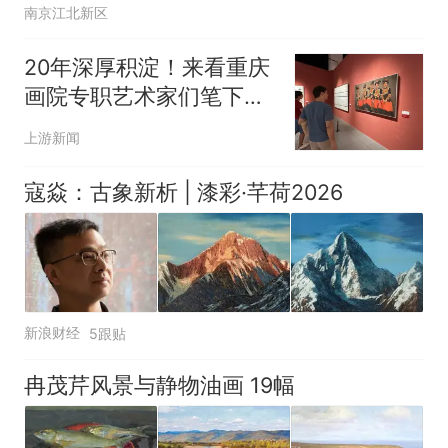
南京江北新区
20年深厚积淀！来看重庆
画院专职艺术家们笔下的
大美山城
上游新闻
寇焱：古象新析 | 漆彩·芊荷2026
新浪财经
5跟贴
冉茂芹风景与静物油画 19幅