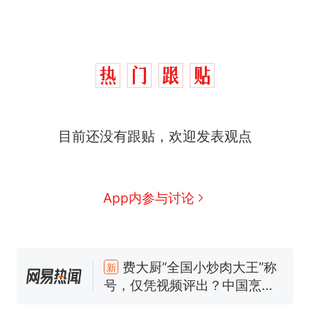
目前还没有跟贴，欢迎发表观点
那个在床头放菜刀的女孩，
热
App内参与讨论
因老师一句“跟我回家”改写了
人生
费大厨“全国小炒肉大王”称
新
号，仅凭视频评出？中国烹饪
协会回应
美国渔民钓获鲨鱼徒手将其拽
回大海 目击者直呼震惊 （视频
来源：参考消息）
笔试第一被第二名传话劝弃考