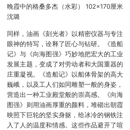
晚霞中的格桑多杰（水彩） 102×170厘米
沈璐
同样，油画《刻光者》以精密仪器与专注
眼神的特写，诠释了匠心与钻研。《造船
记》与《向海图强》巧妙地把宏大的工业
发展主题，变成了对劳动者和大国重器的
庄重凝视。《造船记》以船体骨架的高大
巍峨，以及工人们如同雕塑一般的身姿，
营造出一种工业殿堂般的崇高感。《向海
图强》则用油画厚重的颜料，堆砌出朝霞
映照下巨轮的坚实身躯，给冰冷的钢铁注
入了人的温度和情感。这些作品避开了喧