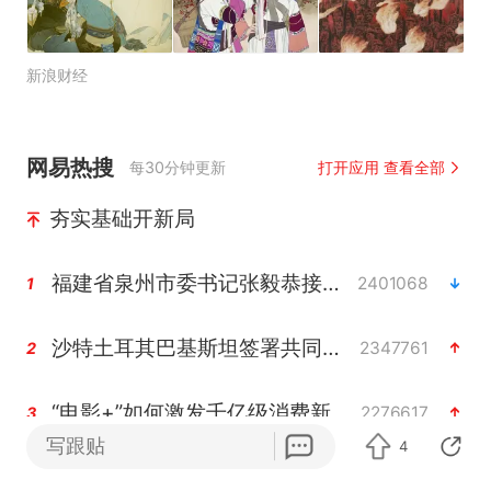
新浪财经
网易热搜
每30分钟更新
打开应用 查看全部
夯实基础开新局
福建省泉州市委书记张毅恭接受纪律审查和监察调查
2401068
1
沙特土耳其巴基斯坦签署共同防务协议
2347761
2
“电影+”如何激发千亿级消费新活力？
2276617
3
写跟贴
4
全球首个长时储能一体化产业园量产
2225473
4