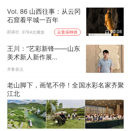
Vol. 86 山西往事：从云冈
石窟看平城一百年
00:08
剧谈社
9784次播放
云音乐特供
王川：“艺彩新锋——山东
美术新人新作展
（2026）”将举办
齐鲁壹点
老山脚下，画笔不停！全国水彩名家齐聚
江北