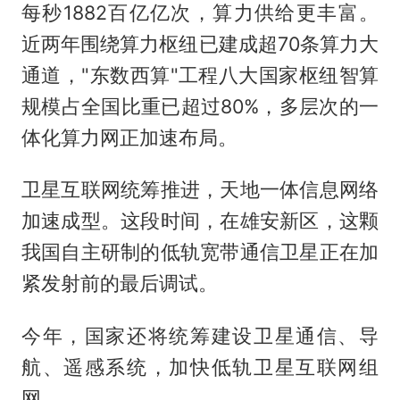
每秒1882百亿亿次，算力供给更丰富。
近两年围绕算力枢纽已建成超70条算力大
通道，"东数西算"工程八大国家枢纽智算
规模占全国比重已超过80%，多层次的一
体化算力网正加速布局。
卫星互联网统筹推进，天地一体信息网络
加速成型。这段时间，在雄安新区，这颗
我国自主研制的低轨宽带通信卫星正在加
紧发射前的最后调试。
今年，国家还将统筹建设卫星通信、导
航、遥感系统，加快低轨卫星互联网组
网。