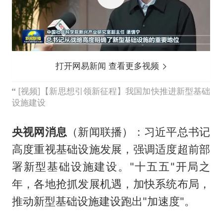
打开网易新闻 查看更多视频
[视频]【新思想引领新征程】我国加快推进新型基础
设施建设
央视网消息
（新闻联播）：习近平总书记
高度重视基础设施发展，强调适度超前部
署新型基础设施建设。"十五五"开局之
年，各地抢抓发展机遇，加快系统布局，
推动新型基础设施建设跑出"加速度"。