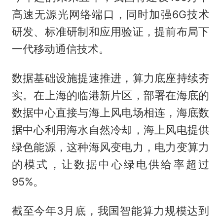
高速无源光网络端口，同时加强6G技术
研发、标准研制和应用验证，提前布局下
一代移动通信技术。
数据基础设施提速推进，算力底座持续夯
实。在上海的临港新片区，部署在海底的
数据中心直接与海上风电场相连，海底数
据中心利用海水自然冷却，海上风电提供
绿色能源，这种海风变电力，电力变算力
的模式，让数据中心绿电供给率超过
95%。
截至今年3月底，我国智能算力规模达到