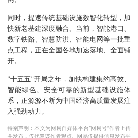
同时，提速传统基础设施数智化转型，加
快新老基建深度融合。当前，智能港口、
数字铁路、智慧防洪、智能电网等一批重
点工程，正在全国各地加速落地、全面铺
开。
"十五五"开局之年，加快构建集约高效、
智能绿色、安全可靠的新型基础设施体
系，正源源不断为中国经济高质量发展注
入强劲动力。
特别声明：本文为网易自媒体平台“网易号”作者上传
并发布，仅代表该作者观点。网易仅提供信息发布平