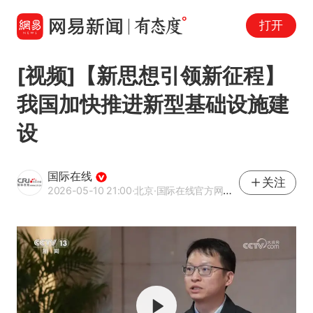
打开
[视频]【新思想引领新征程】
我国加快推进新型基础设施建
设
国际在线
关注
2026-05-10 21:00
·北京
·国际在线官方网易号