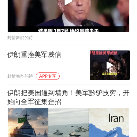
封情舞韵的诗
伊朗重挫美军威信
封情舞韵的诗
APP专享
伊朗把美国逼到墙角！美军黔驴技穷，开
始向全军征集歪招