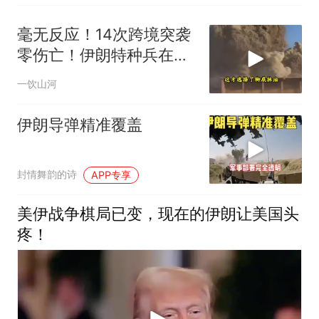
毫无反应！14次跨境突袭
零伤亡！伊朗特种兵在美
军眼皮底下抓人，美情报
一饮山河
网成了摆设
伊朗导弹精准覆盖
封情舞韵的诗
APP专享
美伊战争棋局已变，现在的伊朗让美国头
疼！