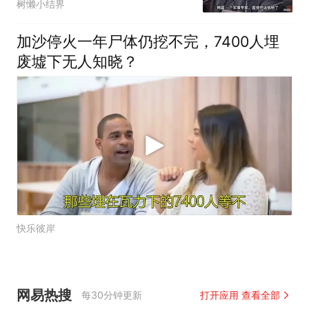
树懒小结界
加沙停火一年尸体仍挖不完，7400人埋
废墟下无人知晓？
快乐彼岸
网易热搜
每30分钟更新
打开应用 查看全部