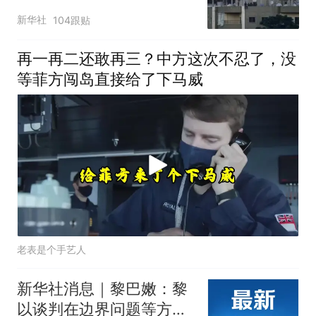
新华社
104跟贴
再一再二还敢再三？中方这次不忍了，没
等菲方闯岛直接给了下马威
老表是个手艺人
新华社消息｜黎巴嫩：黎
以谈判在边界问题等方面