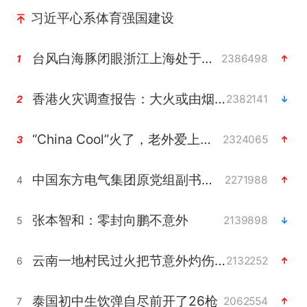
习近平心系体育强国建设
台风白海豚闭眼浙江上海处于危险半圆
2386498
1
香港火灾调查报告：大火或由烟头引起
2382141
2
“China Cool”火了，老外爱上中国避暑游
2324065
3
中国东方电气集团原党组副书记、董事宋致远被查
2271988
4
张本智和：零封向鹏不意外
2139898
5
云南一地村民过火把节意外灼伤16人
2132252
6
泰国初中生饮弹自尽前开了26枪
2062554
7