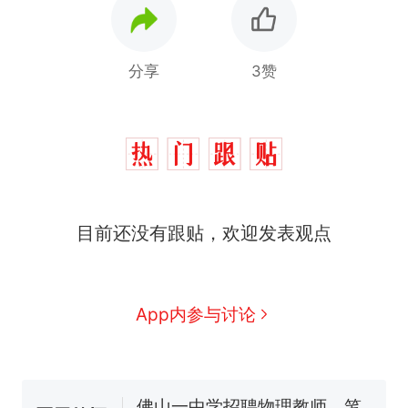
分享
3赞
目前还没有跟贴，欢迎发表观点
那个在床头放菜刀的女孩，
热
因老师一句“跟我回家”改写了
人生
费大厨“全国小炒肉大王”称
新
App内参与讨论
号，仅凭视频评出？中国烹饪
协会回应
台风"白海豚"中心附近最大风
力已达15级 最新研判
佛山一中学招聘物理教师，笔