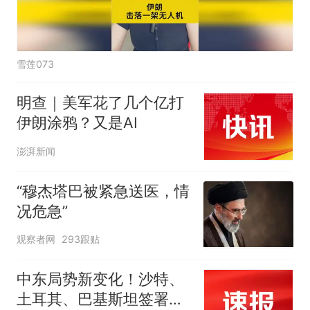
雪莲073
明查｜美军花了几个亿打
伊朗涂鸦？又是AI
澎湃新闻
“穆杰塔巴被紧急送医，情
况危急”
观察者网
293跟贴
中东局势新变化！沙特、
土耳其、巴基斯坦签署共