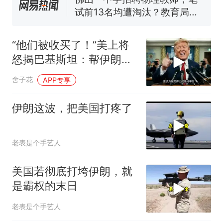
试前13名均遭淘汰？教育局：
已叫停招聘，成立调查组全面
笔试第一被第二名传话劝弃考
核查
官方通报
“他们被收买了！”美上将
享界G9车型预售价公布：
怒揭巴基斯坦：帮伊朗演
43.98万起
戏，误导美国！
那个在床头放菜刀的女孩，
热
舍子花
APP专享
因老师一句“跟我回家”改写了
人生
伊朗这波，把美国打疼了
老表是个手艺人
美国若彻底打垮伊朗，就
是霸权的末日
老表是个手艺人