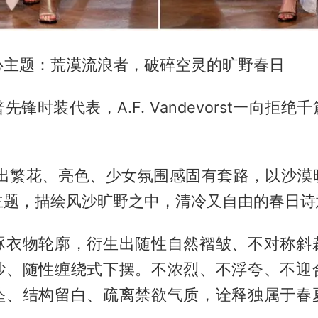
心主题：荒漠流浪者，破碎空灵的旷野春日
锋时装代表，A.F. Vandevorst一向拒
夏跳出繁花、亮色、少女氛围感固有套路，以沙漠
主题，描绘风沙旷野之中，清冷又自由的春日诗
琢衣物轮廓，衍生出随性自然褶皱、不对称斜
纱、随性缠绕式下摆。不浓烈、不浮夸、不迎
坠、结构留白、疏离禁欲气质，诠释独属于春