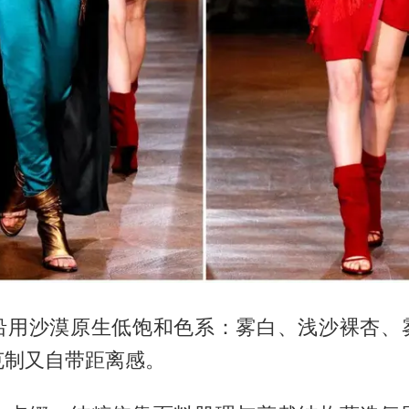
沿用沙漠原生低饱和色系：雾白、浅沙裸杏、
克制又自带距离感。