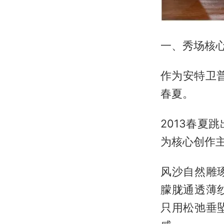
一、秀场核
作为安特卫普先
春夏。
2013春
为核心创作
风沙自然雕
朦胧通透薄
只用松弛垂