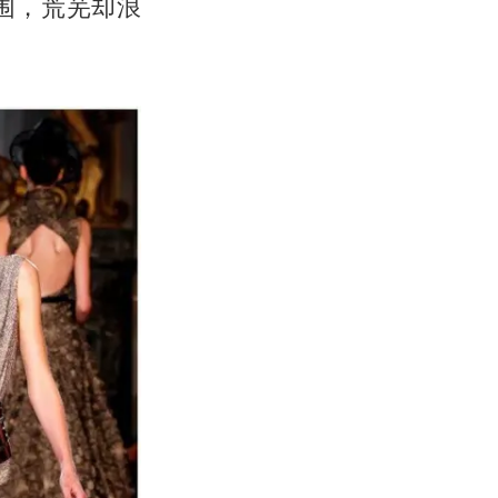
围，荒芜却浪