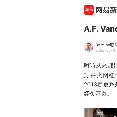
A.F. V
Bordine
2026-05-10
时尚从来都
打各类网红快
2013春
经久不衰。