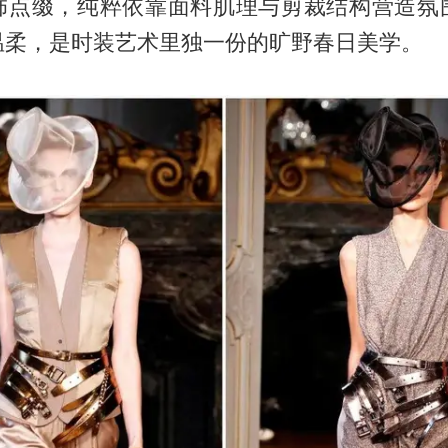
饰点缀，纯粹依靠面料肌理与剪裁结构营造氛
温柔，是时装艺术里独一份的旷野春日美学。