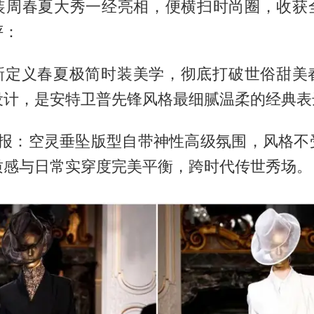
装周春夏大秀一经亮相，便横扫时尚圈，收获
评：
：重新定义春夏极简时装美学，彻底打破世俗甜美
设计，是安特卫普先锋风格最细腻温柔的经典表
日报：空灵垂坠版型自带神性高级氛围，风格不
质感与日常实穿度完美平衡，跨时代传世秀场。