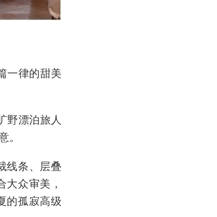
绝千篇一律的甜美
旷野漂泊旅人
意。
裁线条、层叠
合大众审美，
夏的孤寂高级