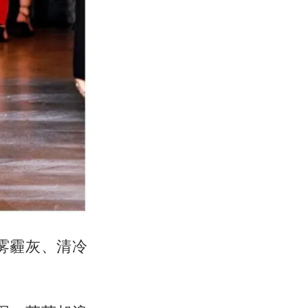
雾霾灰、清冷