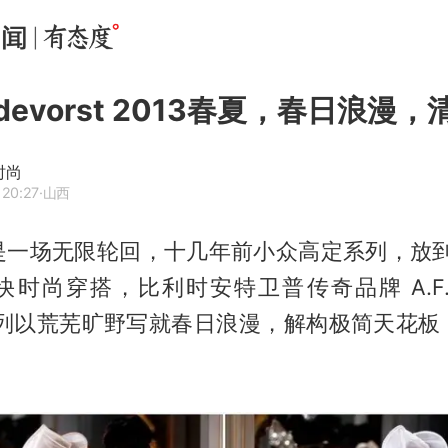
andevorst 2013春夏，春日浪漫
聊时尚
 20:27
·山西
是一场无限轮回，十几年前小众高定系列，放到2
时尚穿搭，比利时安特卫普传奇品牌 A.F. Van
夏系列以荒芜旷野写就春日浪漫，解构极简天花板