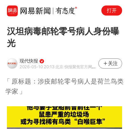
打开
汉坦病毒邮轮零号病人身份曝
光
现代快报
关注
2026-05-10 20:13
·北京
·快报聚焦官方网易号
原标题：涉疫邮轮零号病人是荷兰鸟类
学家