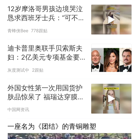
12岁摩洛哥男孩边境哭泣
恳求西班牙士兵：“可不可
以不要把我遣返回国”
青蜂侠Bee
778跟贴
迪卡普里奥联手贝索斯夫
妇：2亿美元专项基金要
救100种最濒危物种
灰度测试中
2跟贴
外国女性第一次用国货护
肤品惊呆了 福瑞达穿膜胶
原仅靠涂抹就能被皮肤吃
中国网资讯
进去 #珂谧穿膜胶原棒
一座名为《团结》的青铜雕塑