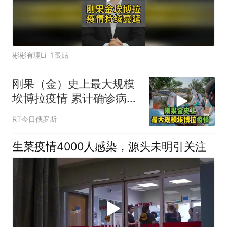
彬彬有理Li
1跟贴
刚果（金）史上最大规模
埃博拉疫情 累计确诊病例
达3874例
RT今日俄罗斯
生菜疫情4000人感染，源头未明引关注