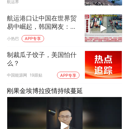
航运界
航运港口让中国在世界贸
易中崛起，韩国网友：见
过韩国釜山港吗？
小热巴
APP专享
制裁瓜子饺子，美国怕什
么？
中国能源网
19跟贴
APP专享
刚果金埃博拉疫情持续蔓延