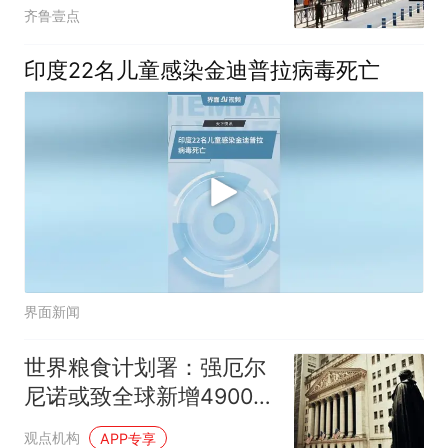
齐鲁壹点
印度22名儿童感染金迪普拉病毒死亡
界面新闻
世界粮食计划署：强厄尔
尼诺或致全球新增4900万
人粮食严重不安全
观点机构
APP专享