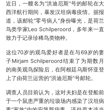
近日，一艘名为“洪迪厄斯”号的邮轮在大
西洋航行期间，暴发汉坦病毒疫情。据报
道，该邮轮“零号病人”身份曝光，是荷兰
鸟类学家Leo Schilperoord，多年来一直
致力于记录珍稀鸟类物种。
这位70岁的观鸟爱好者是在与69岁的妻
子Mirjam Schilperoord结束了为期数月
的南美观鸟探险后，在阿根廷乌斯怀亚登
上了由荷兰运营的“洪迪厄斯”号邮轮。
调查人员目前认为，这对夫妇是在登船前
于一个鼠患严重的垃圾场内感染了汉坦病
毒“家族”中的安第斯病毒。该处原本连当