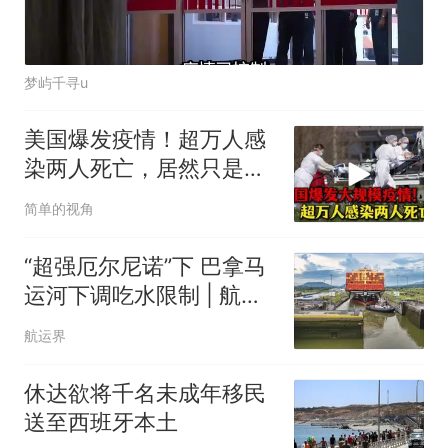
梦屿千寻u
美国爆发疫情！超万人感
染两人死亡，居然只是常
见寄生虫病！
简单的视角
“超强厄尔尼诺”下 巴拿马
运河下调吃水限制 | 航运
界
航运界
休达欲将千名未成年移民
送至西班牙本土