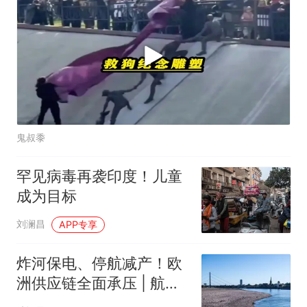
鬼叔黍
罕见病毒再袭印度！儿童
成为目标
刘澜昌
APP专享
炸河保电、停航减产！欧
洲供应链全面承压 | 航运
界