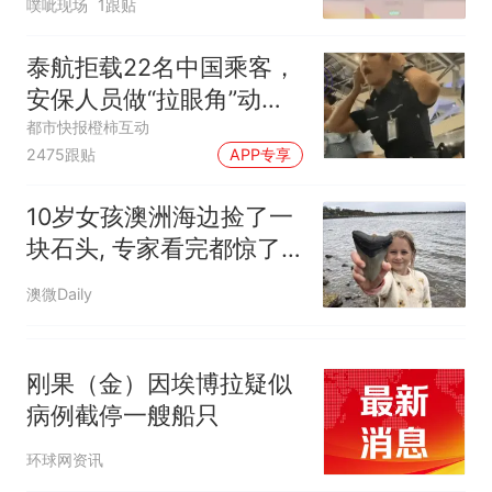
传，院方回应：喻良教授已卸
噗呲现场
1跟贴
任院长一职，不清楚辞职信来
源；曾用手绘图做头像
泰航拒载22名中国乘客，
安保人员做“拉眼角”动
作，泰国机场最新回应：
都市快报橙柿互动
2475跟贴
APP专享
拒绝登机决定由航司作
出；亲历者：曾承诺免费
10岁女孩澳洲海边捡了一
改签但没兑现
块石头, 专家看完都惊了:
很有价值!
澳微Daily
刚果（金）因埃博拉疑似
病例截停一艘船只
环球网资讯