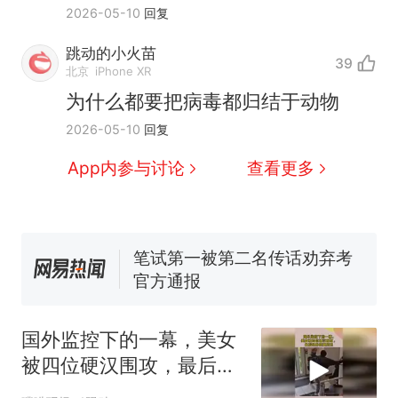
2026-05-10
回复
跳动的小火苗
39
“不想干了特提出辞职”，疑
热
北京
iPhone XR
似南京大学数院院长辞职信流
为什么都要把病毒都归结于动物
传，院方回应：喻良教授已卸
费大厨“全国小炒肉大王”称
新
2026-05-10
回复
任院长一职，不清楚辞职信来
号，仅凭视频评出？中国烹饪
源；曾用手绘图做头像
协会回应
男子上山采菌偶然发现鸡枞菌
App内参与讨论
查看更多
窝，原地守1天等它长大：挖了
140多朵
美国渔民钓获鲨鱼徒手将其拽
回大海 目击者直呼震惊 （视频
来源：参考消息）
笔试第一被第二名传话劝弃考
官方通报
惊艳！字都飘起来了 博主在田
间创作“悬浮字” 网友：真·裸眼
国外监控下的一幕，美女
3D！
“不想干了特提出辞职”，疑
热
被四位硬汉围攻，最后结
似南京大学数院院长辞职信流
局匪夷所思