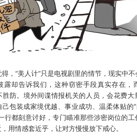
觉得，“美人计”只是电视剧里的情节，现实中不
披露却告诉我们，这种窃密手段真实存在，
不胜防。境外间谍情报机关的人员，会花费大
自己包装成家境优越、事业成功、温柔体贴的“白
言一行都刻意讨好，专门瞄准那些涉密岗位的工
近，用情感套近乎，让对方慢慢放下戒心。