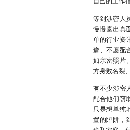
自己的工作
等到涉密人
慢慢露出真
单的行业资
豫、不愿配
如亲密照片
方身败名裂
有不少涉密
配合他们窃
只是想单纯
置的陷阱，
途和家庭，