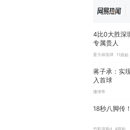
4比0大胜
专属贵人
姜大叔侃球
11跟贴
蒋子承：实
入首球
懂球帝
18秒八脚传
竹影清风d
4跟贴