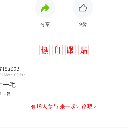
分享
9赞
18uS03
I Mate 60 Pro
那个在床头放菜刀的女孩，因老师一句“跟我回家”
热
牛一毛
费大厨“全国小炒肉大王”称号，仅凭视频评出？中
新
1
回复
应
美国渔民钓获鲨鱼徒手将其拽回大海 目击者直呼震惊
有18人参与 来一起讨论吧
参考消息）
笔试第一被第二名传话劝弃考 官方通报