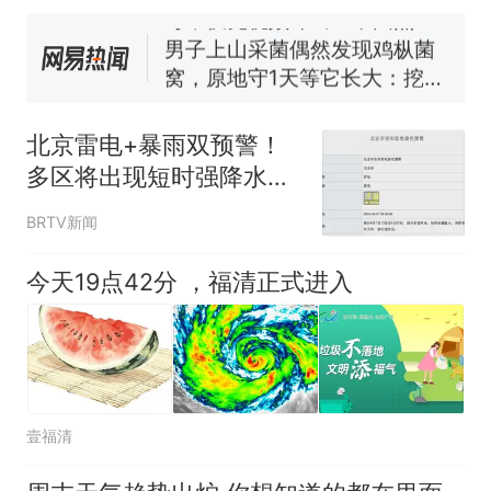
号，仅凭视频评出？中国烹饪
协会回应
男子上山采菌偶然发现鸡枞菌
窝，原地守1天等它长大：挖了
140多朵
美国渔民钓获鲨鱼徒手将其拽
回大海 目击者直呼震惊 （视频
北京雷电+暴雨双预警！
来源：参考消息）
笔试第一被第二名传话劝弃考
多区将出现短时强降水，
官方通报
具体时段——
那个在床头放菜刀的女孩，
热
BRTV新闻
因老师一句“跟我回家”改写了
人生
今天19点42分 ，福清正式进入
壹福清