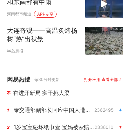
和东南部有中雨
河南都市频道
APP专享
大连奇观——高温炙烤杨
树“热”出秋景
半岛晨报
网易热搜
每30分钟更新
打开应用 查看全部
奋进开新局 实干挑大梁
泰交通部副部长回应中国人遭歧视手势
2362495
1
1岁宝宝碰坏纸巾盒 宝妈被索赔924元
2338010
2