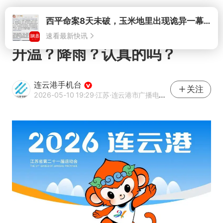
打开
西平命案8天未破，玉米地里出现诡异一幕，我突然想起了欧金中
速看最新快讯
升温？降雨？认真的吗？
连云港手机台
关注
2026-05-10 19:29
·江苏
·连云港市广播电视台官方账号