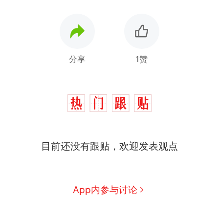
分享
1赞
目前还没有跟贴，欢迎发表观点
那个在床头放菜刀的女孩，
热
因老师一句“跟我回家”改写了
人生
制裁瓜子饺子，美国怕什
新
App内参与讨论
么？
费大厨“全国小炒肉大王”称