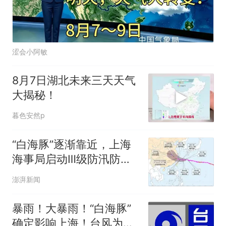
涩会小阿敏
8月7日湖北未来三天天气
大揭秘！
暮色安然p
“白海豚”逐渐靠近，上海
海事局启动Ⅲ级防汛防台
响应、四区发台风蓝色预
澎湃新闻
警
暴雨！大暴雨！“白海豚”
确定影响上海！台风为啥