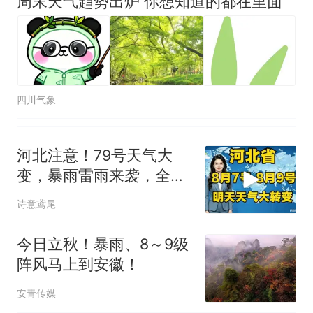
周末天气趋势出炉 你想知道的都在里面
四川气象
河北注意！79号天气大
变，暴雨雷雨来袭，全省
老乡留心！
诗意鸢尾
今日立秋！暴雨、8～9级
阵风马上到安徽！
安青传媒