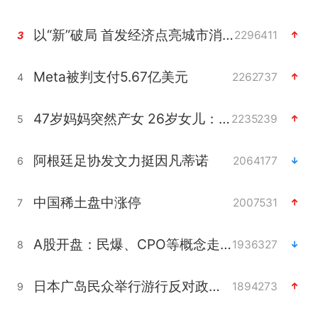
以“新”破局 首发经济点亮城市消费活力
2296411
3
Meta被判支付5.67亿美元
2262737
4
47岁妈妈突然产女 26岁女儿：很震惊
2235239
5
阿根廷足协发文力挺因凡蒂诺
2064177
6
中国稀土盘中涨停
2007531
7
A股开盘：民爆、CPO等概念走强
1936327
8
日本广岛民众举行游行反对政府行径
1894273
9