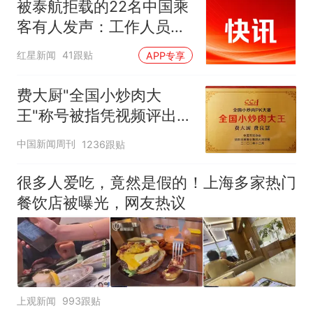
+年假”短途度假模式
被泰航拒载的22名中国乘
客有人发声：工作人员承
诺免费改签，最后却自费
红星新闻
41跟贴
APP专享
买机票回国
费大厨"全国小炒肉大
王"称号被指凭视频评出
官方回应
中国新闻周刊
1236跟贴
很多人爱吃，竟然是假的！上海多家热门
餐饮店被曝光，网友热议
上观新闻
993跟贴