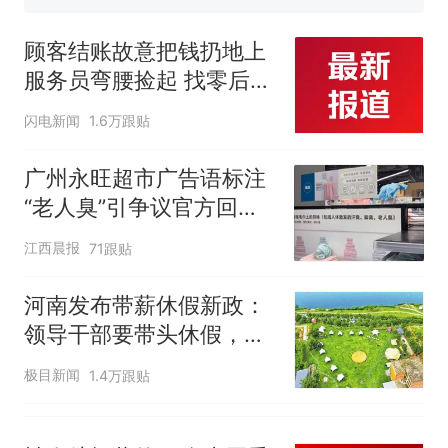
协会回应
笔试第一被第二名传话劝弃考
官方通报
顾客结账故意把钱扔地上
惊艳！字都飘起来了 博主在田
服务员弯腰捡起 找零后照
间创作“悬浮字” 网友：真·裸眼
原样扔回去 老板称：服务
3D！
西班牙飞地休达边境，摩洛
热
闪电新闻
1.6万跟贴
员是我儿子 他没做错 奖
哥士兵搬起大石块投向移民引
励100元
争议，此前一天内数万人从摩
广州永旺超市广告语标注
洛哥涌入西班牙
“老人臭”引争议官方回
应：统一上报反馈，门店
江西晨报
71跟贴
核实完毕后会回电
河南发布带薪休假新政：
领导干部要带头休假，推
动全员应休尽休、休满休
极目新闻
1.4万跟贴
足；鼓励3-7天弹性长
假，构建“周五半天+周末