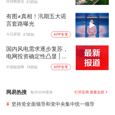
环球网资讯
61跟贴
有图≠真相！汛期五大谣
言套路曝光
今日辟谣
47跟贴
APP专享
国内风电需求逐步复苏，
电网投资确定性凸显 | 投
研报告
中国能源网
74跟贴
APP专享
网易热搜
每30分钟更新
打开应用 查看全部
坚持党全面领导和党中央集中统一领导