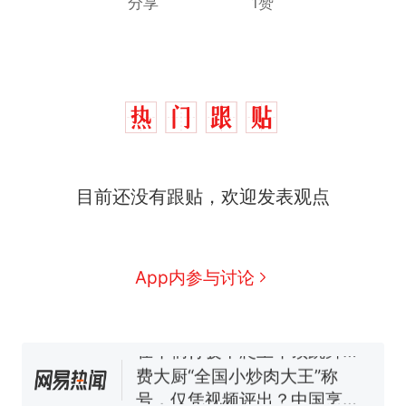
分享
1赞
目前还没有跟贴，欢迎发表观点
西班牙飞地休达边境，摩洛
热
哥士兵搬起大石块投向移民引
争议，此前一天内数万人从摩
男子上山采菌偶然发现鸡枞
新
App内参与讨论
洛哥涌入西班牙
菌窝，原地守1天等它长大：挖
了140多朵
美国一场追捕行动中，一男子
在车辆行驶中爬上车顶跳舞。
（新京报）
费大厨“全国小炒肉大王”称
号，仅凭视频评出？中国烹饪