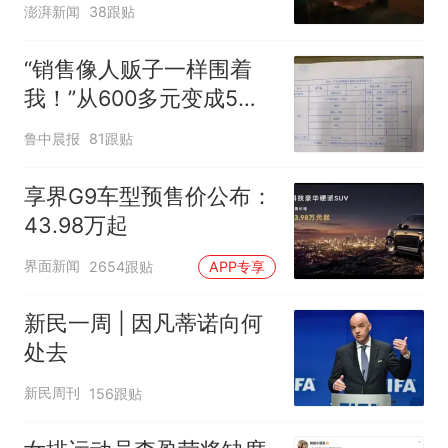
澎湃新闻
38跟贴
吗？
“销售像人贩子一样围着
我！”从600多元变成5万
元，57岁保洁阿姨做医美
鲁中晨报
81跟贴
后眼睛肿到流泪、视物模
糊
享界G9车型预售价公布：
43.98万起
界面新闻
2654跟贴
APP专享
新民一周 | 因凡蒂诺向何
处去
新民周刊
156跟贴