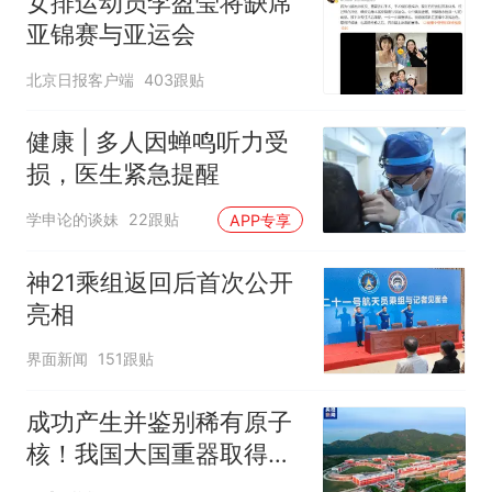
女排运动员李盈莹将缺席
亚锦赛与亚运会
北京日报客户端
403跟贴
健康 | 多人因蝉鸣听力受
损，医生紧急提醒
学申论的谈妹
22跟贴
APP专享
神21乘组返回后首次公开
亮相
界面新闻
151跟贴
成功产生并鉴别稀有原子
核！我国大国重器取得新
成果