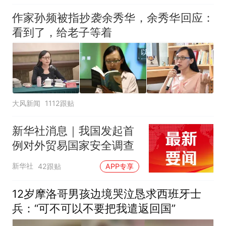
作家孙频被指抄袭余秀华，余秀华回应：
看到了，给老子等着
大风新闻
1112跟贴
新华社消息｜我国发起首
例对外贸易国家安全调查
新华社
42跟贴
APP专享
12岁摩洛哥男孩边境哭泣恳求西班牙士
兵：“可不可以不要把我遣返回国”