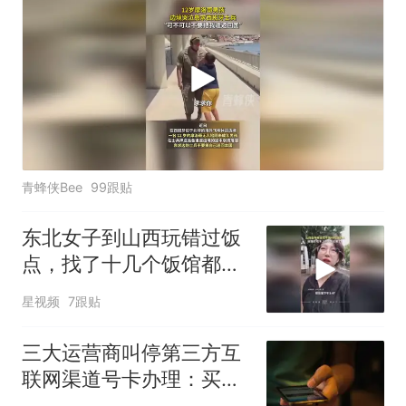
青蜂侠Bee
99跟贴
东北女子到山西玩错过饭
点，找了十几个饭馆都没
开门：午休到几点
星视频
7跟贴
三大运营商叫停第三方互
联网渠道号卡办理：买的
卡还能用吗？资费会涨