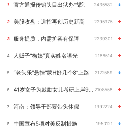
官方通报传销头目出狱办书院
2435582
1
美股收盘：道指再创历史新高
2295975
2
服务提质，内需扩容有保障
2239301
3
人贩子“梅姨”真实姓名曝光
2166514
4
“老头乐”悬挂“蒙H好几个8”上路
2122589
5
41岁女子为鼓励女儿考研上岸985
2108558
6
河南：领导干部要带头休假
1992224
7
中国宣布5项对美反制措施
1950121
8