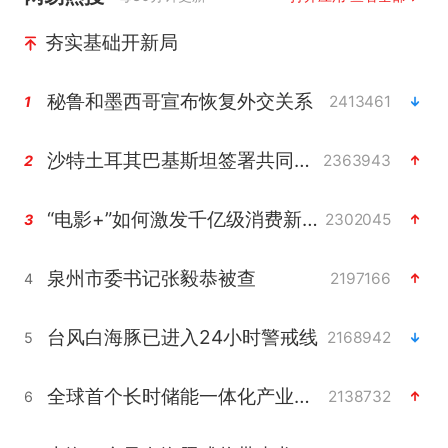
夯实基础开新局
秘鲁和墨西哥宣布恢复外交关系
2413461
1
沙特土耳其巴基斯坦签署共同防务协议
2363943
2
“电影+”如何激发千亿级消费新活力？
2302045
3
泉州市委书记张毅恭被查
2197166
4
台风白海豚已进入24小时警戒线
2168942
5
全球首个长时储能一体化产业园量产
2138732
6