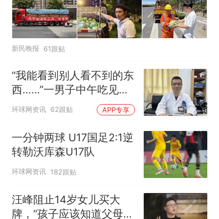
新民晚报
61跟贴
“我能看到别人看不到的东
西……”一男子中午吃见手
青没事，晚上再吃却出现
环球网资讯
62跟贴
APP专享
幻觉被紧急送医！
一分钟两球 U17国足2:1逆
转勒沃库森U17队
环球网资讯
182跟贴
汪峰阻止14岁女儿买大
牌，“孩子应该知道父母的