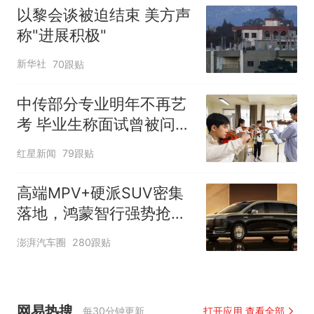
以黎会谈被迫结束 美方声
称"进展积极"
新华社
70跟贴
中传部分专业明年不再艺
考 毕业生称面试曾被问
“如何策划晚会” 专家：遏
红星新闻
79跟贴
制“艺考捷径化”
高端MPV+硬派SUV密集
落地，鸿蒙智行强势抢占
自主高端市场制高点
澎湃汽车圈
280跟贴
网易热搜
每30分钟更新
打开应用 查看全部