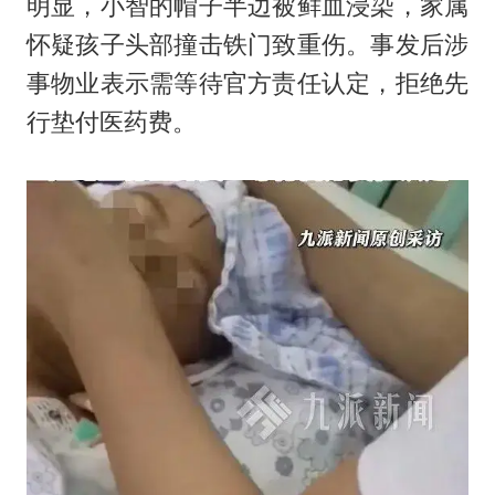
明显，小智的帽子半边被鲜血浸染，家属
怀疑孩子头部撞击铁门致重伤。事发后涉
事物业表示需等待官方责任认定，拒绝先
行垫付医药费。