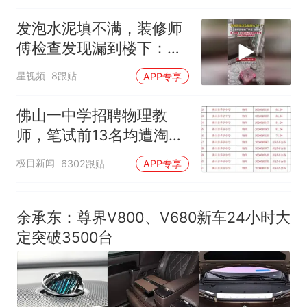
因老师一句“跟我回家”改写了
人生
发泡水泥填不满，装修师
傅检查发现漏到楼下：出
风口未延伸到外墙
星视频
8跟贴
APP专享
佛山一中学招聘物理教
师，笔试前13名均遭淘
汰？教育局：已叫停招
极目新闻
6302跟贴
APP专享
聘，成立调查组全面核查
余承东：尊界V800、V680新车24小时大
定突破3500台