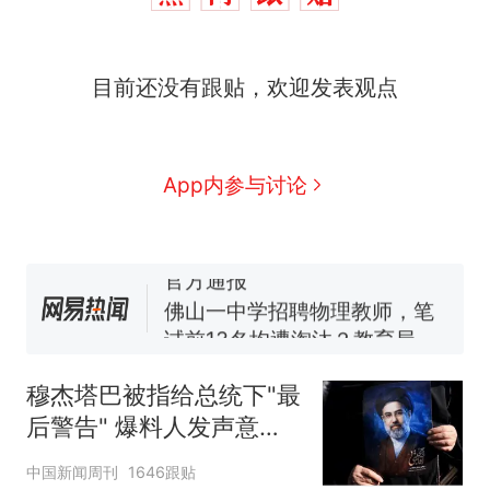
目前还没有跟贴，欢迎发表观点
那个在床头放菜刀的女孩，
热
因老师一句“跟我回家”改写了
人生
费大厨“全国小炒肉大王”称
新
App内参与讨论
号，仅凭视频评出？中国烹饪
协会回应
笔试第一被第二名传话劝弃考
官方通报
佛山一中学招聘物理教师，笔
试前13名均遭淘汰？教育局：
已叫停招聘，成立调查组全面
台风"白海豚"中心附近最大风
核查
力已达15级 最新研判
穆杰塔巴被指给总统下"最
享界G9车型预售价公布：
后警告" 爆料人发声意味
43.98万起
深长
那个在床头放菜刀的女孩，
热
中国新闻周刊
1646跟贴