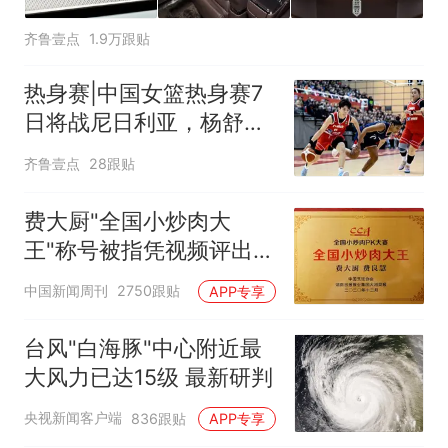
齐鲁壹点
1.9万跟贴
热身赛|中国女篮热身赛7
日将战尼日利亚，杨舒予
有望出战
齐鲁壹点
28跟贴
费大厨"全国小炒肉大
王"称号被指凭视频评出
官方回应
中国新闻周刊
2750跟贴
APP专享
台风"白海豚"中心附近最
大风力已达15级 最新研判
央视新闻客户端
836跟贴
APP专享