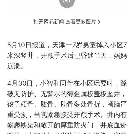
打开网易新闻 查看更多图片
5月10日报道，天津一7岁男童掉入小区7
米深竖井，开颅手术后已昏迷11天，妈妈
崩溃。
4月30日，小智和同伴在小区玩耍时，踩
破无防护、无警示的薄金属板盖板坠井，
孩子颅骨、肱骨、肋骨多处骨折，颅脑严
重受损，当晚紧急接受开颅手术。井内有
攀爬铁架和敞开的厚重防火门，井底血迹