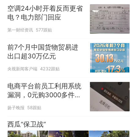
空调24小时开着反而更省
电？电力部门回应
第一财经资讯
577跟贴
前7个月中国货物贸易进
出口超30万亿元
央视新闻客户端
4232跟贴
电商平台前员工利用系统
漏洞，0元购3000多件家
电！
扬子晚报
58跟贴
西瓜“保卫战”