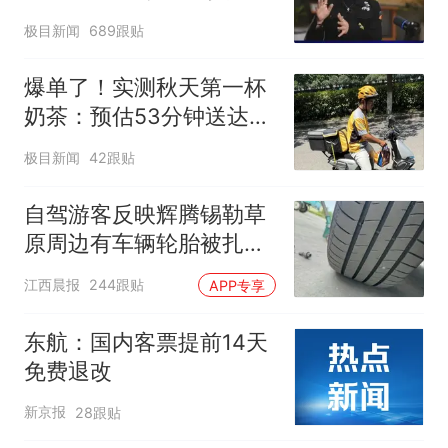
不易”，称自己买衣服80%
极目新闻
689跟贴
都在淘宝
爆单了！实测秋天第一杯
奶茶：预估53分钟送达，
实际耗时92分钟
极目新闻
42跟贴
自驾游客反映辉腾锡勒草
原周边有车辆轮胎被扎，
修理店铺换胎价格高达千
江西晨报
244跟贴
APP专享
元，官方发布情况通报
东航：国内客票提前14天
免费退改
新京报
28跟贴