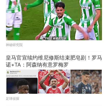
神秘研究院
皇马官宣续约维尼修斯结束肥皂剧！罗马
诺+TA：阿森纳有意罗梅罗
足球侦探