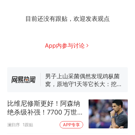
目前还没有跟贴，欢迎发表观点
那个在床头放菜刀的女孩，
热
因老师一句“跟我回家”改写了
人生
制裁瓜子饺子，美国怕什
新
App内参与讨论
么？
费大厨“全国小炒肉大王”称
号，仅凭视频评出？中国烹饪
协会回应
男子上山采菌偶然发现鸡枞菌
窝，原地守1天等它长大：挖了
140多朵
美国渔民钓获鲨鱼徒手将其拽
回大海 目击者直呼震惊 （视频
比维尼修斯更好！阿森纳
来源：参考消息）
笔试第一被第二名传话劝弃考
绝杀级补强！7700 万世
官方通报
界级爆点主动来投
那个在床头放菜刀的女孩，
热
澜归序
1跟贴
APP专享
因老师一句“跟我回家”改写了