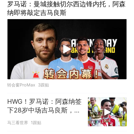
罗马诺：曼城接触切尔西边锋内托，阿森
纳即将敲定吉马良斯
转会窗ProMax
3跟贴
HWG！罗马诺：阿森纳签
下28岁中场吉马良斯，转
会费7500万镑
马三看世界
1跟贴