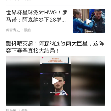
世界杯星球派对HWG！罗
马诺：阿森纳签下28岁中
场吉马良斯，转会费7500
稗官青史
1跟贴
万镑！阿森纳签下吉马良
斯
颤抖吧英超！阿森纳连签两大巨星，这阵
容下赛季直接大结局！
快乐猿
4跟贴