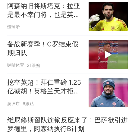
阿森纳旧将斯塔克：拉亚
是最不幸门将，也是英超
最佳
懂球帝
备战新赛季！C罗结束假
期归队
咪咕体育
21跟贴
挖空英超！拜仁重磅 1.25
亿截胡！英格兰天才拒切
尔西铁心赴德甲
澜归序
6跟贴
维尼修斯留队连锁反应来了！巴萨欲引进
罗德里，阿森纳执行B计划