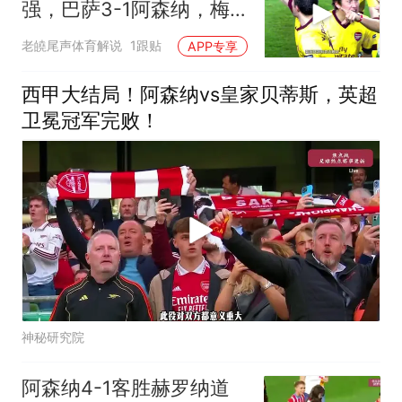
强，巴萨3-1阿森纳，梅
西梅开二度，哈维、伊涅
老皢尾声体育解说
1跟贴
APP专享
斯塔
西甲大结局！阿森纳vs皇家贝蒂斯，英超
卫冕冠军完败！
神秘研究院
阿森纳4-1客胜赫罗纳道