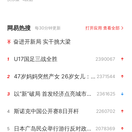
网易热搜
每30分钟更新
打开应用 查看全部
奋进开新局 实干挑大梁
U17国足三战全胜
2390067
1
47岁妈妈突然产女 26岁女儿：很震惊
2371544
2
以“新”破局 首发经济点亮城市消费活力
2361625
3
斯诺克中国公开赛8日开杆
2260702
4
日本广岛民众举行游行反对政府行径
2078369
5