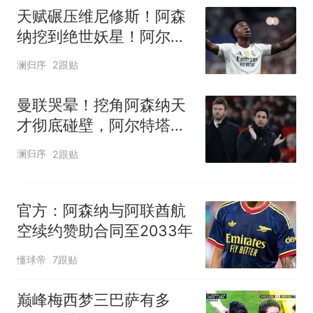
人生
天赋碾压维尼修斯！阿森
纳挖到绝世妖星！阿尔特
塔锁定未来球王
澜归序
2跟贴
曼联哭晕！挖角阿森纳天
才彻底碰壁，阿尔特塔直
接强硬锁死
澜归序
2跟贴
官方：阿森纳与阿联酋航
空续约赞助合同至2033年
懂球帝
7跟贴
巅峰梅西梦三巴萨有多