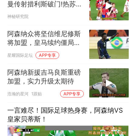
曼传射措利斯破门!热苏斯
替补建功!
神秘研究院
阿森纳众将坚信维尼修斯
将加盟，皇马续约僵局或
促成重磅转会
星耀国际足坛
APP专享
阿森纳新援吉马良斯重磅
加盟，实力升级太期待
浩瀚的星河
1跟贴
APP专享
一言难尽！国际足球热身赛，阿森纳VS
皇家贝蒂斯！