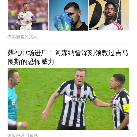
衣衫褴褛的文人
葬礼中场进厂！阿森纳曾深刻领教过吉马
良斯的恐怖威力
弦泉说球
1跟贴