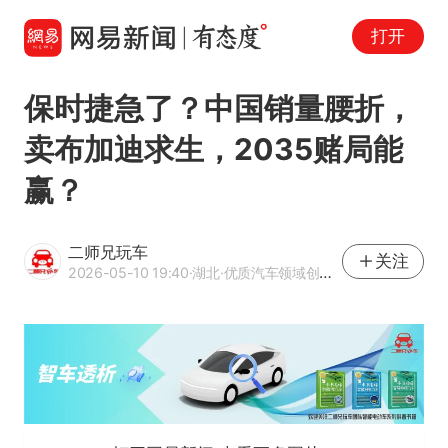
打开
保时捷急了？中国销量腰折，
卖布加迪求生，2035赌局能
赢？
二师兄玩车
关注
2026-05-10 19:40
·湖北
·优质汽车领域创作者