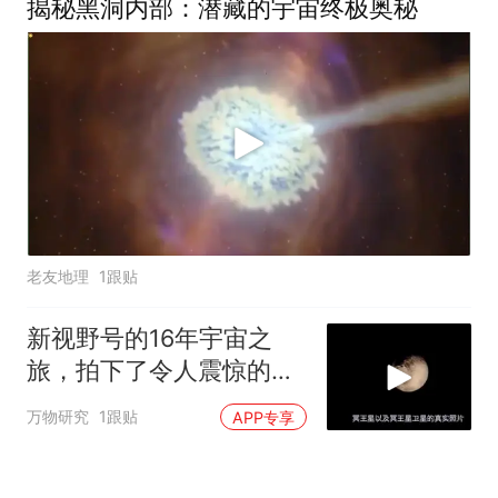
揭秘黑洞内部：潜藏的宇宙终极奥秘
老友地理
1跟贴
新视野号的16年宇宙之
旅，拍下了令人震惊的照
片！
万物研究
1跟贴
APP专享