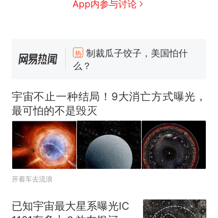
App内参与讨论
制裁瓜子饺子，美国怕什
热
么？
那个在床头放菜刀的女孩，
新
因老师一句“跟我回家”改写了
宇宙不止一种结局！9大消亡方式曝光，
人生
费大厨“全国小炒肉大王”称
最可怕的不是毁灭
号，仅凭视频评出？中国烹饪
协会回应
男子上山采菌偶然发现鸡枞菌
窝，原地守1天等它长大：挖了
140多朵
美国渔民钓获鲨鱼徒手将其拽
回大海 目击者直呼震惊 （视频
开着车去流浪
来源：参考消息）
笔试第一被第二名传话劝弃考
官方通报
已知宇宙最大星系曝光IC
制裁瓜子饺子，美国怕什
热