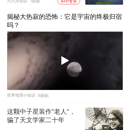
六六冷知识
1跟贴
APP专享
揭秘大热寂的恐怖：它是宇宙的终极归宿
吗？
世界地理小知识
6跟贴
这颗中子星装作“老人”，
骗了天文学家二十年