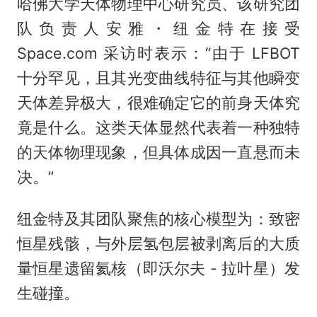
哈佛大学天体物理中心研究员、该研究团
队负责人安雅・纽金特在接受
Space.com 采访时表示：“由于 LFBOT
十分罕见，且其光变曲线特征与其他瞬变
天体差异极大，很难确定它的前身天体究
竟是什么。这类天体显然代表着一种独特
的天体物理现象，但具体成因一直悬而未
决。”
纽金特及其团队聚焦的核心模型为：致密
恒星残骸，与外层氢包层被剥离后的大质
量恒星遗留氦核（即沃尔夫 - 拉叶星）发
生碰撞。