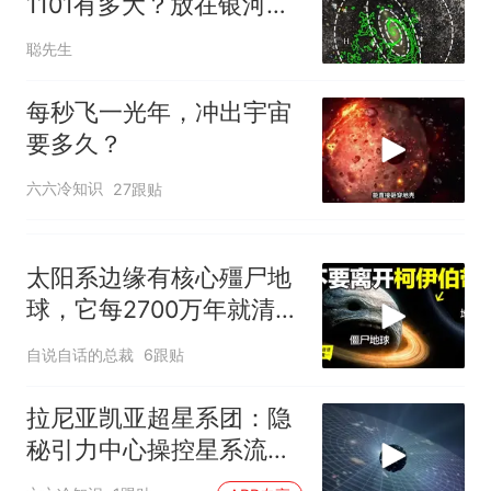
1101有多大？放在银河
么？
系，差距令人绝望
聪先生
每秒飞一光年，冲出宇宙
要多久？
六六冷知识
27跟贴
太阳系边缘有核心殭尸地
球，它每2700万年就清洗
一次地球,还有一条红线穿
自说自话的总裁
6跟贴
越后也只是我们见到的恐
怖之一
拉尼亚凯亚超星系团：隐
秘引力中心操控星系流
动，牵引银河系前行