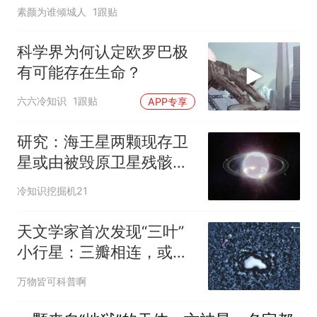
素颜为谁倾城人
1跟贴
科学界为何认定欧罗巴极
有可能存在生命？
六六冷知识
1跟贴
APP专享
研究：海王星两颗现存卫
星或由被毁原卫星残骸重
塑
冷知识挖掘机21
天文学家首次发现“三叶”
小行星：三瓣相连，或为
太阳系独有
万物皆可科普啊