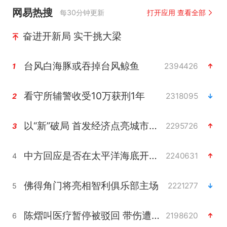
网易热搜
每30分钟更新
打开应用 查看全部
奋进开新局 实干挑大梁
台风白海豚或吞掉台风鲸鱼
2394426
1
看守所辅警收受10万获刑1年
2318095
2
以“新”破局 首发经济点亮城市消费活力
2295726
3
中方回应是否在太平洋海底开采稀土
2240631
4
佛得角门将亮相智利俱乐部主场
2221277
5
陈熠叫医疗暂停被驳回 带伤遭逆转
2198620
6