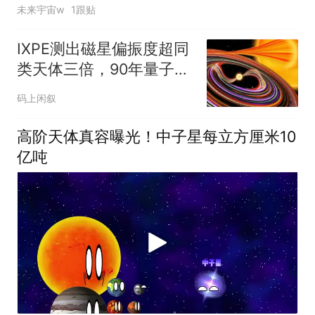
未来宇宙w
1跟贴
IXPE测出磁星偏振度超同
类天体三倍，90年量子理
论或首次直接证实
码上闲叙
高阶天体真容曝光！中子星每立方厘米10
亿吨