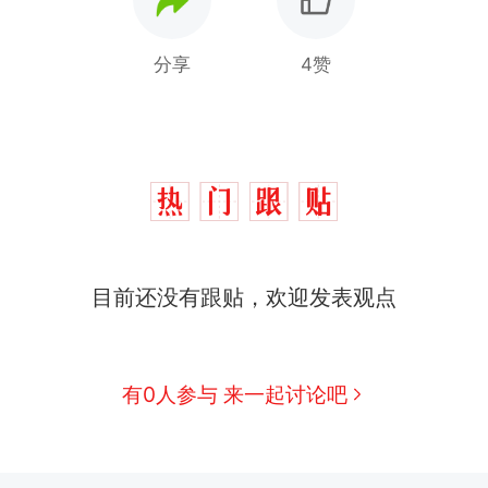
分享
4赞
目前还没有跟贴，欢迎发表观点
十多万人报名的考试，成绩全部作废，公平么？
热
有0人参与 来一起讨论吧
全球唯一没有法定首都的国家，刚改国名，总统就
新
骑行绕了几乎整个国境线一圈，还曾两次到中国寻根
搬家报价570元，搬到楼下交5060元才肯搬上楼！