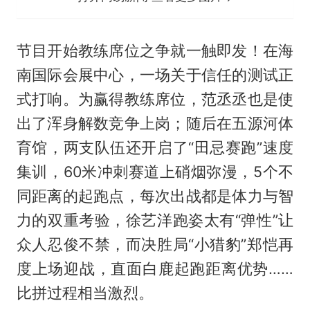
节目开始教练席位之争就一触即发！在海
南国际会展中心，一场关于信任的测试正
式打响。为赢得教练席位，范丞丞也是使
出了浑身解数竞争上岗；随后在五源河体
育馆，两支队伍还开启了“田忌赛跑”速度
集训，60米冲刺赛道上硝烟弥漫，5个不
同距离的起跑点，每次出战都是体力与智
力的双重考验，徐艺洋跑姿太有“弹性”让
众人忍俊不禁，而决胜局“小猎豹”郑恺再
度上场迎战，直面白鹿起跑距离优势……
比拼过程相当激烈。