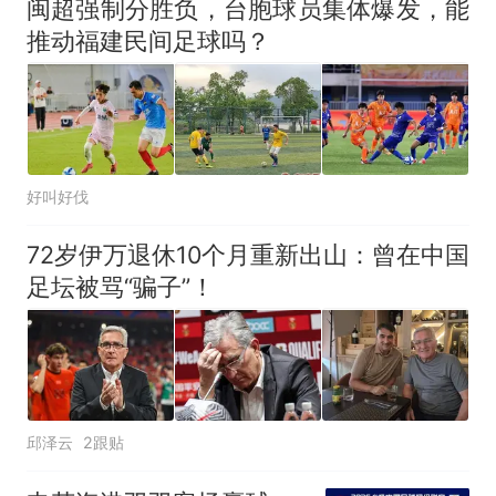
闽超强制分胜负，台胞球员集体爆发，能
推动福建民间足球吗？
好叫好伐
72岁伊万退休10个月重新出山：曾在中国
足坛被骂“骗子”！
邱泽云
2跟贴