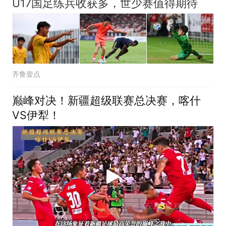
U17国足练兵收获多，世少赛值得期待
齐鲁壹点
巅峰对决！新疆超级联赛总决赛，喀什
VS伊犁！