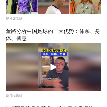
替补席看球
董路分析中国足球的三大优势：体系、身
体、智慧
娱乐喵喵猫