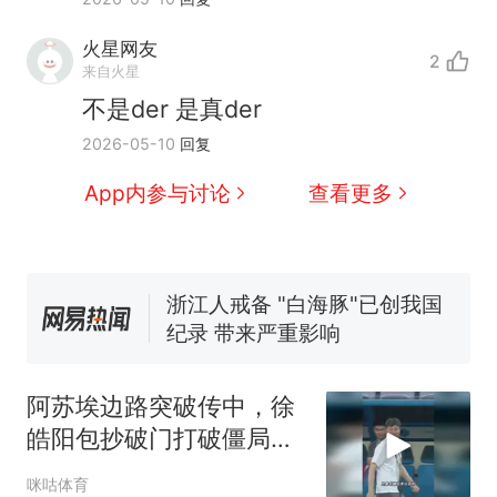
火星网友
2
来自火星
十多万人报名的考试，成绩
热
全部作废，公平么？
不是der 是真der
全球唯一没有法定首都的国
新
2026-05-10
回复
家，刚改国名，总统就邀请中
App内参与讨论
查看更多
国大使骑行绕了几乎整个国境
5万的小车卖不动，40万以上
线一圈，还曾两次到中国寻根
的抢着买
浙江人戒备 "白海豚"已创我国
纪录 带来严重影响
视频丨只要一枚命中就能让航
母瘫痪 轰-6J实力有多强？
泰州父亲的手写家书遗失30
年，网友淘到后寄给女儿：花
阿苏埃边路突破传中，徐
鸟市场搬了，但爱还在
十多万人报名的考试，成绩
皓阳包抄破门打破僵局，
热
全部作废，公平么？
上海申花1比0领先青岛海
咪咕体育