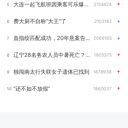
大连一起飞航班因乘客可乐爆瓶折返
2154424
5
费大厨不自称“大王”了
2103182
6
血指纹匹配成功，20年悬案告破！凶手被执行死刑
2066165
7
辽宁28名务农人员中暑死亡？官方辟谣
1905375
8
独闯南太行失联女子遗体已找到
1878938
9
“还不如不放假”
1860037
10