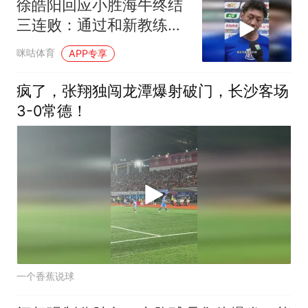
徐皓阳回应小胜海牛终结
三连败：通过和新教练组
的磨合取得胜利
咪咕体育
APP专享
疯了，张翔独闯龙潭爆射破门，长沙客场
3-0常德！
一个香蕉说球