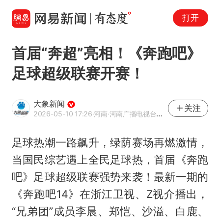
打开
首届“奔超”亮相！《奔跑吧》
足球超级联赛开赛！
大象新闻
关注
2026-05-10 17:26
·河南
·河南广播电视台官方网易号
足球热潮一路飙升，绿荫赛场再燃激情，
当国民综艺遇上全民足球热，首届《奔跑
吧》足球超级联赛强势来袭！最新一期的
《奔跑吧14》在浙江卫视、Z视介播出，
“兄弟团”成员李晨、郑恺、沙溢、白鹿、