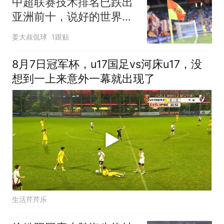
中超联赛技术排名已跌出
亚洲前十，说好的世界第
六大联赛呢
姜大叔侃球
1跟贴
8月7日冠军杯，u17国足vs河床u17，没
想到一上来意外一幕就出现了
生活芹芹乐