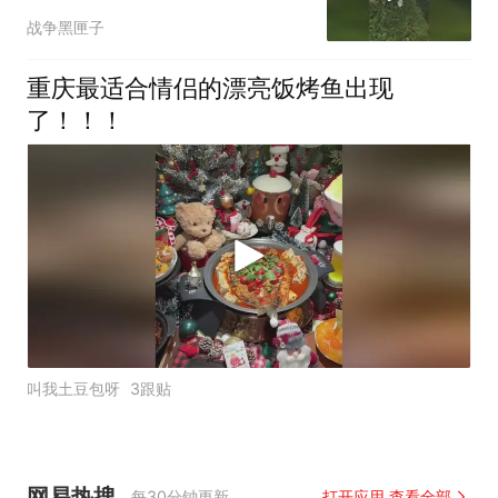
就他一户，村长是他
战争黑匣子
重庆最适合情侣的漂亮饭烤鱼出现
了！！！
叫我土豆包呀
3跟贴
网易热搜
每30分钟更新
打开应用 查看全部