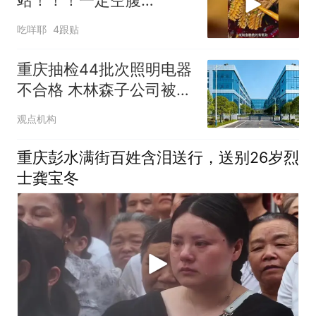
站！！！一定空腹
去！！！
吃咩耶
4跟贴
重庆抽检44批次照明电器
不合格 木林森子公司被点
名
观点机构
重庆彭水满街百姓含泪送行，送别26岁烈
士龚宝冬