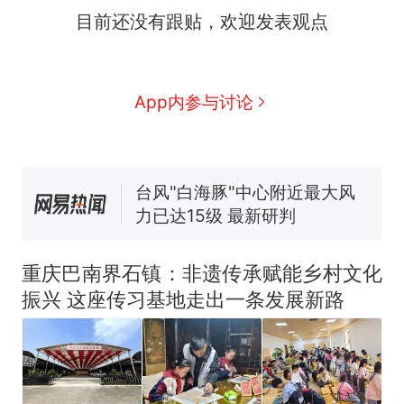
号，仅凭视频评出？中国烹饪
目前还没有跟贴，欢迎发表观点
协会回应
美国渔民钓获鲨鱼徒手将其拽
回大海 目击者直呼震惊 （视频
来源：参考消息）
笔试第一被第二名传话劝弃考
App内参与讨论
官方通报
佛山一中学招聘物理教师，笔
试前13名均遭淘汰？教育局：
已叫停招聘，成立调查组全面
台风"白海豚"中心附近最大风
核查
力已达15级 最新研判
那个在床头放菜刀的女孩，
热
因老师一句“跟我回家”改写了
重庆巴南界石镇：非遗传承赋能乡村文化
人生
振兴 这座传习基地走出一条发展新路