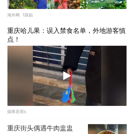
海外网
1跟贴
重庆哈儿果：误入禁食名单，外地游客慎
点！
烟寒若雨s
重庆街头偶遇牛肉盅盅