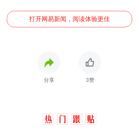
打开网易新闻，阅读体验更佳
分享
3赞
那个在床头放菜刀的女孩，
热
因老师一句“跟我回家”改写了
人生
费大厨“全国小炒肉大王”称
新