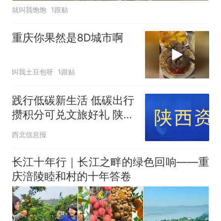
就叫我饱饱
1跟贴
重庆你果然是8D城市啊
叫我土豆包呀
1跟贴
践行低碳新生活 低碳出行
攒积分可兑文旅好礼 陕西
“碳惠三秦”碳普惠平台全
西北信息报
面开放运行
长江十年行｜长江之畔的绿色回响——重
庆涪陵睦和村的十年答卷