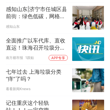
感知山东|济宁市任城区县
前街：绿色低碳，网格倡
环保
感知山东
全面推广以车代库、直收
直运！珠海召开垃圾分类
专题推进会
南方都市报
1跟贴
APP专享
七年过去 上海垃圾分类
“痒”了吗？
看看新闻Knews
记住重庆这个轻轨