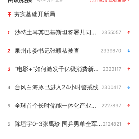
夯实基础开新局
沙特土耳其巴基斯坦签署共同防务协议
2355057
1
泉州市委书记张毅恭被查
2339670
2
“电影+”如何激发千亿级消费新活力？
2323117
3
台风白海豚已进入24小时警戒线
2300417
4
全球首个长时储能一体化产业园量产
2227897
5
陈垣宇0-3张禹珍 国乒男单全军覆没
2124821
6