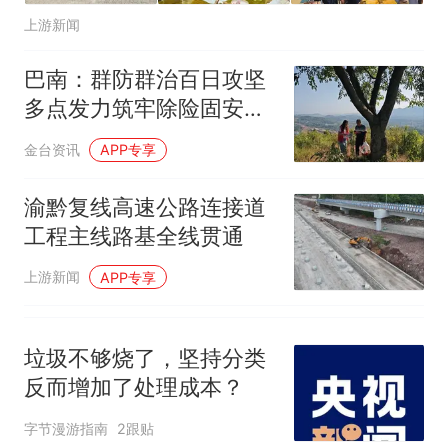
上游新闻
巴南：群防群治百日攻坚
多点发力筑牢除险固安青
春防线
金台资讯
APP专享
渝黔复线高速公路连接道
工程主线路基全线贯通
上游新闻
APP专享
垃圾不够烧了，坚持分类
反而增加了处理成本？
字节漫游指南
2跟贴