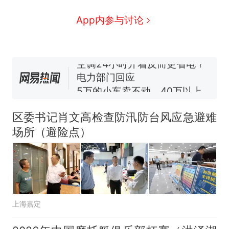
线一圈，还曾两次到中国寻根
5060元才肯搬上楼！女子傻眼
了……
视频丨只要一枚命中就能让航
App内参与讨论
母瘫痪 轰-6J实力有多强？
空调24小时开着反而更省电？
电力部门回应
5万的小车卖不动，40万以上
的抢着买
十多万人报名的考试，成绩
热
全部作废，公平么？
区委书记肖文高检查防汛防台风应急避难
场所（避险点）
上海嘉定