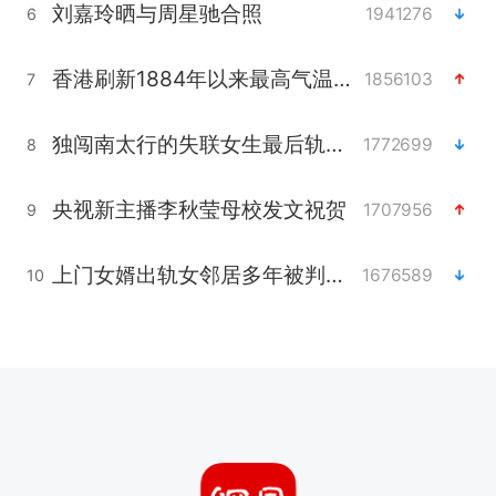
刘嘉玲晒与周星驰合照
1941276
6
香港刷新1884年以来最高气温纪录
1856103
7
独闯南太行的失联女生最后轨迹已确认
1772699
8
央视新主播李秋莹母校发文祝贺
1707956
9
上门女婿出轨女邻居多年被判重婚罪
1676589
10