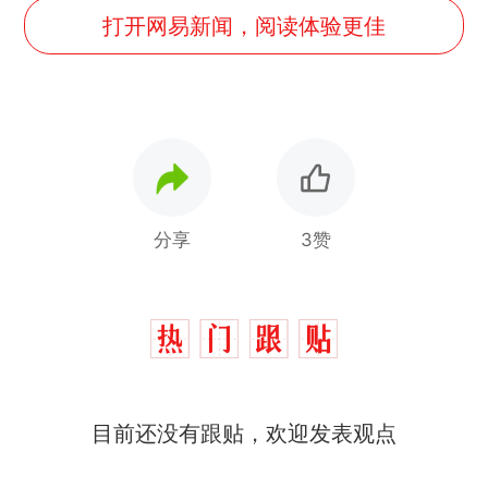
打开网易新闻，阅读体验更佳
分享
3赞
十多万人报名的考试，成绩
热
全部作废，公平么？
全球唯一没有法定首都的国
新
目前还没有跟贴，欢迎发表观点
家，刚改国名，总统就邀请中
国大使骑行绕了几乎整个国境
搬家报价570元，搬到楼下交