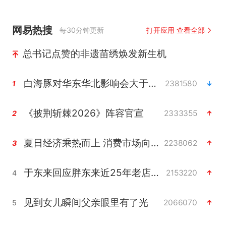
网易热搜
每30分钟更新
打开应用 查看全部
总书记点赞的非遗苗绣焕发新生机
白海豚对华东华北影响会大于巴威
2381580
1
《披荆斩棘2026》阵容官宣
2333355
2
夏日经济乘热而上 消费市场向新而行
2238062
3
于东来回应胖东来近25年老店年底关闭
2153220
4
见到女儿瞬间父亲眼里有了光
2066070
5