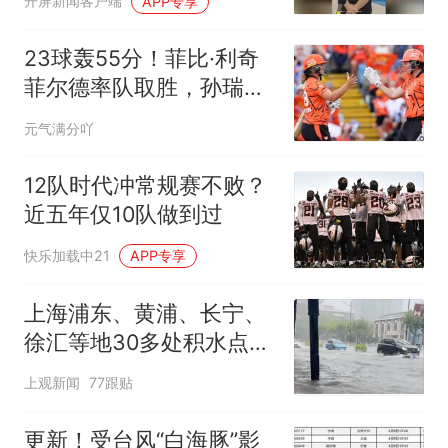
开屏新闻客户端
APP专享
运会展示沉稳枪法#云南
省第十七届运动会 #媒体
23球轰55分！菲比·利奇
原创 #夺冠
菲尔德率队取胜，孙瑞瑟
斯利兹保留晋级希望
元气满分吖
12队时代冲常规赛不败？
近五年仅10队做到过
快乐加载中21
APP专享
上海浦东、黄浦、长宁、
徐汇等地30多处积水点正
在抢排
上观新闻
77跟贴
更新！受台风“白海豚”影