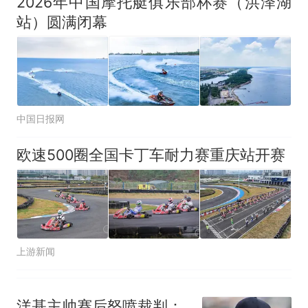
2026年中国摩托艇俱乐部杯赛（洪泽湖
站）圆满闭幕
中国日报网
欧速500圈全国卡丁车耐力赛重庆站开赛
上游新闻
洋基主帅赛后怒喷裁判：