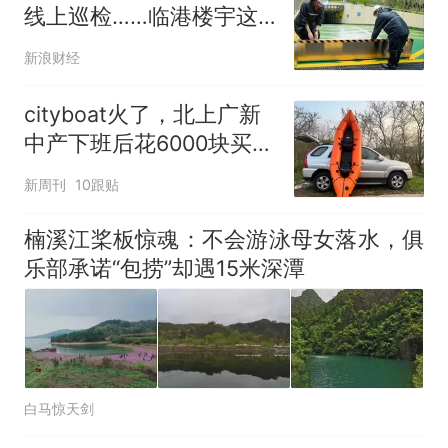
线上巡检……临港楼宇这
样应对台风
新浪财经
cityboat火了，北上广新
中产下班后花6000块买船
划水
新周刊
10跟贴
楠溪江桨板惊魂：不会游泳母女落水，俱
乐部承诺“包捞”却遇15米深潭
白马惊天剑