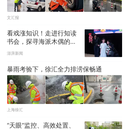
文汇报
看戏涨知识！走进行知读
书会，探寻海派木偶的门
道
澎湃新闻
暴雨考验下，徐汇全力排涝保畅通
上海徐汇
“天眼”监控、高效处置、