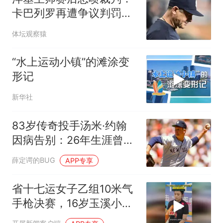
卡巴列罗再遭争议判罚，
直言“真是小心眼”
体坛观察猿
“水上运动小镇”的滩涂变
形记
新华社
83岁传奇投手汤米·约翰
因病告别：26年生涯曾靠
手术重塑棒球史
薛定谔的BUG
APP专享
省十七运女子乙组10米气
手枪决赛，16岁玉溪小将
祁铄茹夺冠，首次参加省