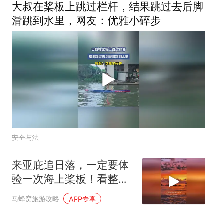
大叔在桨板上跳过栏杆，结果跳过去后脚
滑跳到水里，网友：优雅小碎步
安全与法
来亚庇追日落，一定要体
验一次海上桨板！看整片
海域变成橘子色！
马蜂窝旅游攻略
APP专享