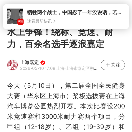
打开
牺牲两个战士，中国忍了一年没说话，若菲律宾死了人，他会开战吗
速看最新快讯
水上争锋！绕标、竞速、耐
力，百余名选手逐浪嘉定
上海嘉定
关注
2026-05-10 17:08
·上海
·上海市嘉定区融媒体中心
今天（5月10日），第二届全国全民健身
大赛（华东区上海市）桨板选拔赛在上海
汽车博览公园热烈开赛。本次比赛设200
米竞速赛和3000米耐力赛两个项目，分
甲组（12-18岁）、乙组（19-39岁）和