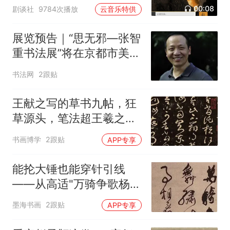
00:08
剧谈社
9784次播放
云音乐特供
展览预告｜“思无邪—张智
重书法展”将在京都市美术
馆展出
书法网
2跟贴
王献之写的草书九帖，狂
草源头，笔法超王羲之，
这才是草书的“天花板”！
书画博学
2跟贴
APP专享
能抡大锤也能穿针引线
——从高适"万骑争歌杨柳
春"看书法里的刚柔转换
墨海书画
2跟贴
APP专享