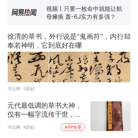
母瘫痪 轰-6J实力有多强？
空调24小时开着反而更省电？
电力部门回应
大雨将至一家老小6分钟抢收完
1千斤稻谷
徐渭的草书，外行说是“鬼画符”，内行却
十多万人报名的考试，成绩
热
奉若神明，它到底好在哪
全部作废，公平么？
书法网
5跟贴
元代最低调的草书大神，
仅有一幅字流传于世，用
笔功力炉火纯青！
书法网
4跟贴
APP专享