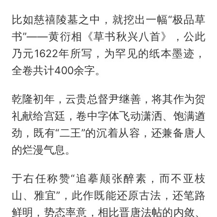
比如慈禧陵墓之中，就挖出一幅“极品草
书”——黄衍相《草书秋兴八首》，公此
乃元1622年所写，为罕见的纸本墨迹，
全卷共计400余字。
乾隆初年，云贵总督尹继善，将其作为贺
礼献给宫廷，卷中字体飞动潇洒、饱满遒
劲，既有“二王”的沉着从容，还兼备唐人
的烂漫气息。
于右任称赞“追摹颠张醉素，而不亚枝
山、雅宜”，此作既能还原古法，还笔路
鲜明，势态率意，相比晋唐法帖的内敛、