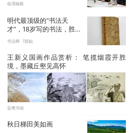
临潼融媒
明代最顶级的“书法天
才”，18岁写的书法，胜过
80岁的文征明！
书法网
7跟贴
王新义国画作品赏析： 笔揽烟霞开胜
境，墨藏丘壑见高怀
蓝鹰书画
秋日梯田美如画