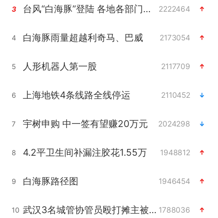
台风“白海豚”登陆 各地各部门全力应对
2222464
3
白海豚雨量超越利奇马、巴威
2173054
4
人形机器人第一股
2117709
5
上海地铁4条线路全线停运
2110452
6
宇树申购 中一签有望赚20万元
2024298
7
4.2平卫生间补漏注胶花1.55万
1948812
8
白海豚路径图
1946454
9
武汉3名城管协管员殴打摊主被刑拘
1788036
10