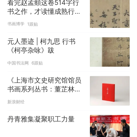
看完赵孟頫这卷514字行
书之作，才读懂成熟行书
有多绝！
书画博学
1跟贴
元人墨迹 | 柯九思 行书
《柯亭杂咏》跋
中国书法网
6跟贴
《上海市文史研究馆馆员
书画系列丛书：董芷林》
新书分享会将举行
新浪财经
丹青雅集凝聚职工力量