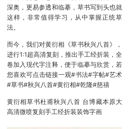
深奥，更易参透和临摹，草书写到头也就
这样，非常值得学习，从中掌握正统草
法。
而今，我们对黄衍相《草书秋兴八首》，
进行1:1超高清复刻，推出手工经折装，全
卷加入现代字注释，便于临摹与欣赏，若
您喜欢可点击链接一观#书法#字帖#艺术
#草书#秋兴八首#黄衍相#乾隆#慈禧
黄衍相草书杜甫秋兴八首 台博藏本原大
高清微喷复刻手工经折装装饰字画