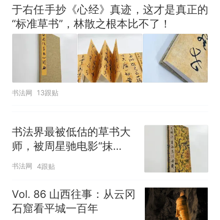
于右任手抄《心经》真迹，这才是真正的
“标准草书”，林散之根本比不了！
书法网
13跟贴
书法界最被低估的草书大
师，被周星驰电影“抹
黑”，真实水平位居明代第
书法网
4跟贴
一！
Vol. 86 山西往事：从云冈
石窟看平城一百年