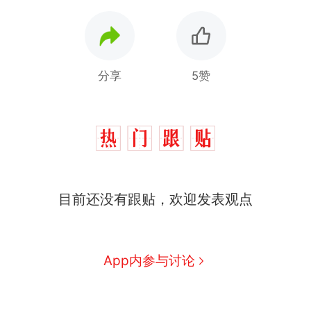
分享
5赞
十多万人报名的考试，成绩
热
目前还没有跟贴，欢迎发表观点
全部作废，公平么？
全球唯一没有法定首都的国
新
家，刚改国名，总统就邀请中
国大使骑行绕了几乎整个国境
5万的小车卖不动，40万以上
App内参与讨论
线一圈，还曾两次到中国寻根
的抢着买
视频丨只要一枚命中就能让航