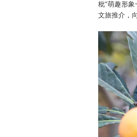
枇”萌趣形
文旅推介，