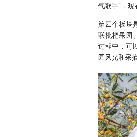
气歌手”，
第四个板块
联枇杷果园
过程中，可
园风光和采