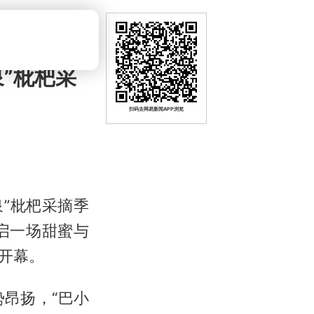
泉”枇杷采
扫码去网易新闻APP浏览
泉”枇杷采摘季
启一场甜蜜与
开幕。
昂扬，“巴小