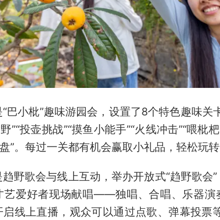
“巴小枇”趣味游园会，设置了8个特色趣味关
野”“投壶挑战”“摸鱼小能手”“火线冲击”“喂枇
飞盘”。每过一关都有机会赢取小礼品，轻松玩
是趋野歌会与线上互动，举办开放式“趋野歌会”
才艺爱好者现场献唱——独唱、合唱、乐器演
开启线上直播，观众可以通过点歌、弹幕投票等