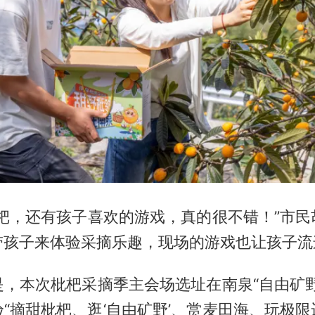
枇杷，还有孩子喜欢的游戏，真的很不错！”市民
带孩子来体验采摘乐趣，现场的游戏也让孩子流
是，本次枇杷采摘季主会场选址在南泉“自由矿野
“摘甜枇杷、逛‘自由矿野’、赏麦田海、玩极