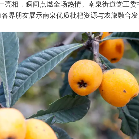
象一亮相，瞬间点燃全场热情。南泉街道党工委
向各界朋友展示南泉优质枇杷资源与农旅融合发