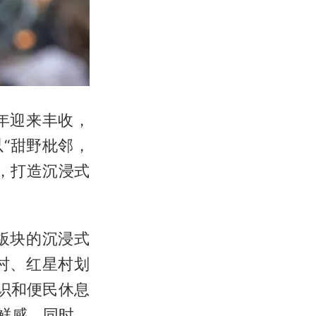
年迎来丰收，
以“甜野枇邻，
，打造沉浸式
板块的沉浸式
村、红星村划
识和便民休息
鲜感。同时，