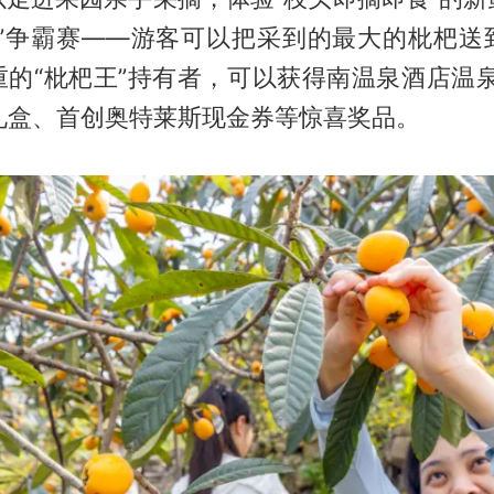
王”争霸赛——游客可以把采到的最大的枇杷送
重的“枇杷王”持有者，可以获得南温泉酒店温泉
礼盒、首创奥特莱斯现金券等惊喜奖品。