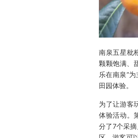
南泉五星枇
颗颗饱满、甜
乐在南泉”
田园体验。
为了让游客
体验活动。
分了7个采
区。游客可