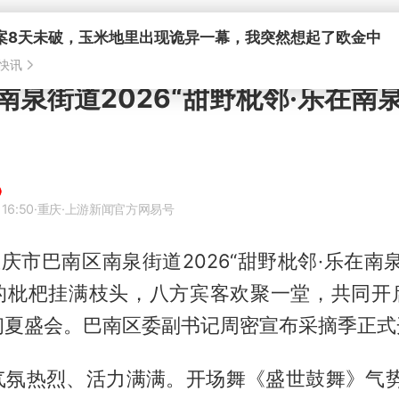
案8天未破，玉米地里出现诡异一幕，我突然想起了欧金中
快讯
南泉街道2026“甜野枇邻·乐在南
 16:50
·重庆
·上游新闻官方网易号
重庆市巴南区南泉街道2026“甜野枇邻·乐在南
的枇杷挂满枝头，八方宾客欢聚一堂，共同开
初夏盛会。巴南区委副书记周密宣布采摘季正式
气氛热烈、活力满满。开场舞《盛世鼓舞》气势