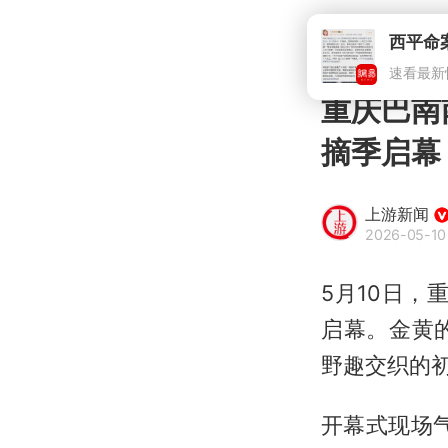
西平命
速看最新
重庆巴南
摘季启幕
上游新闻
2026-05-10
5月10日，
启幕。金黄
野趣交织的
开幕式现场