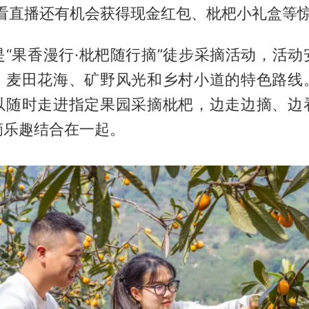
观看直播还有机会获得现金红包、枇杷小礼盒等
是“果香漫行·枇杷随行摘”徒步采摘活动，活动
、麦田花海、矿野风光和乡村小道的特色路线
以随时走进指定果园采摘枇杷，边走边摘、边
摘乐趣结合在一起。