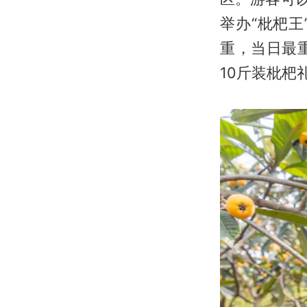
举办“枇杷
重，当日最
10斤装枇杷